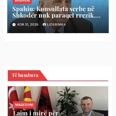
SHQIPËRI
Spahiu: Konsullata serbe në
Shkodër nuk paraqet rrezik,
Shqipëria të hapë konsullatë
KOR 31, 2026
LIDERIMK4
edhe në Novi Pazar!
Të humbura
MAQEDONI
Lajm i mirë për