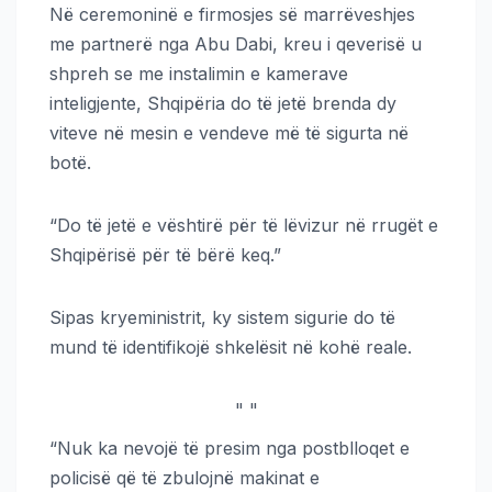
Në ceremoninë e firmosjes së marrëveshjes
me partnerë nga Abu Dabi, kreu i qeverisë u
shpreh se me instalimin e kamerave
inteligjente, Shqipëria do të jetë brenda dy
viteve në mesin e vendeve më të sigurta në
botë.
“Do të jetë e vështirë për të lëvizur në rrugët e
Shqipërisë për të bërë keq.”
Sipas kryeministrit, ky sistem sigurie do të
mund të identifikojë shkelësit në kohë reale.
"
"
“Nuk ka nevojë të presim nga postblloqet e
policisë që të zbulojnë makinat e