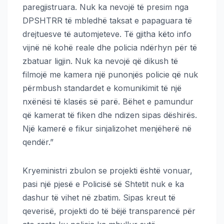
paregjistruara. Nuk ka nevojë të presim nga
DPSHTRR të mbledhë taksat e papaguara të
drejtuesve të automjeteve. Të gjitha këto info
vijnë në kohë reale dhe policia ndërhyn për të
zbatuar ligjin. Nuk ka nevojë që dikush të
filmojë me kamera një punonjës policie që nuk
përmbush standardet e komunikimit të një
nxënësi të klasës së parë. Bëhet e pamundur
që kamerat të fiken dhe ndizen sipas dëshirës.
Një kamerë e fikur sinjalizohet menjëherë në
qendër.”
Kryeministri zbulon se projekti është vonuar,
pasi një pjesë e Policisë së Shtetit nuk e ka
dashur të vihet në zbatim. Sipas kreut të
qeverisë, projekti do të bëjë transparencë për