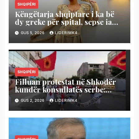
SHQIPËRI
Këngëtarja shqiptare i ka bë
dy greke për spital, sepse ia
shanë Shqipërinë!
GUS 5, 2026
LIDERIMK4
SHQIPËRI
Filluan protestat në Shkodër
kundër konsullatës serbe:
Ende i kemi të freskëta plagët
GUS 2, 2026
LIDERIMK4
(Video)