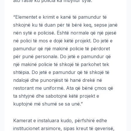
ato raste ku policia ka mbyllur sytë.
“Elementet e krimit e kanë të pamundur të
shkojnë ku të duan për të bërë keq, sepse janë
nën sytë e policisë. Është normale që një pjesë
në polici të mos e dojë këtë projekt. Do jetë e
pamundur që një makinë policie të përdoret
për punë personale. Do jetë e pamundur që
një makinë policie të shkojë të parkohet tek
shtëpia. Do jetë e pamundur që të shkojë të
ndalojë dhe punonjësit të hanë drekë në
restorant me uniformë. Ata që bënë çmos që
ta shtyjnë dhe sabotojnë këtë projekt e
kuptojnë më shumë se sa unë.”
Kamerat e instaluara kudo, përfshirë edhe
institucionet arsimore, sipas kreut të qeverisë,