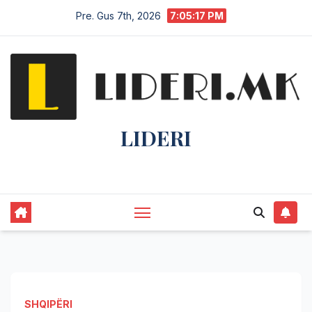
Pre. Gus 7th, 2026
7:05:18 PM
LIDERI
Lider në lajme, i pari në informim.
SHQIPËRI