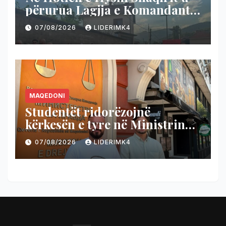
përurua Lagjja e Komandant
Teli-t
07/08/2026
LIDERIMK4
MAQEDONI
Studentët ridorëzojnë
kërkesën e tyre në Ministrinë e
Drejtësisë
07/08/2026
LIDERIMK4