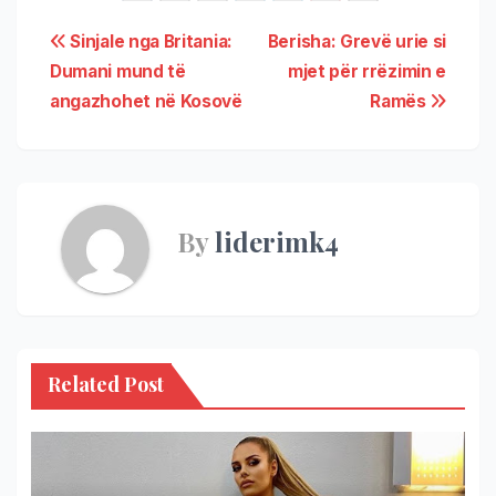
Sinjale nga Britania:
Berisha: Grevë urie si
Dumani mund të
mjet për rrëzimin e
angazhohet në Kosovë
Ramës
By
liderimk4
Related Post