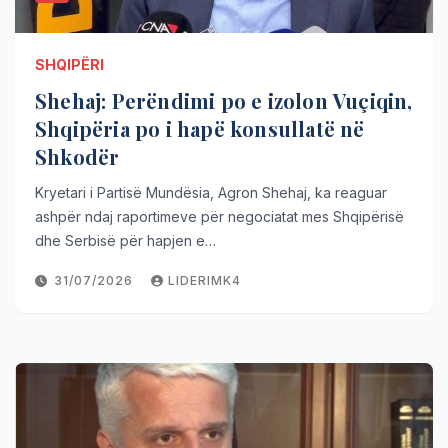
SHQIPËRI
Shehaj: Perëndimi po e izolon Vuçiqin,
Shqipëria po i hapë konsullatë në
Shkodër
Kryetari i Partisë Mundësia, Agron Shehaj, ka reaguar
ashpër ndaj raportimeve për negociatat mes Shqipërisë
dhe Serbisë për hapjen e…
31/07/2026
LIDERIMK4