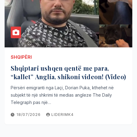
SHQIPËRI
Shqiptari ushqen qentë me para,
“kallet” Anglia, shikoni videon! (Video)
Përsëri emigranti nga Laçi, Dorian Puka, kthehet në
subjekt të një shkrimi të medias angleze The Daily
Telegraph pas një…
18/07/2026
LIDERIMK4