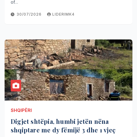
of…
30/07/2026
LIDERIMK4
SHQIPËRI
Digjet shtëpia, humbi jetën nëna
shqiptare me dy fëmijë 3 dhe 1 vjeç