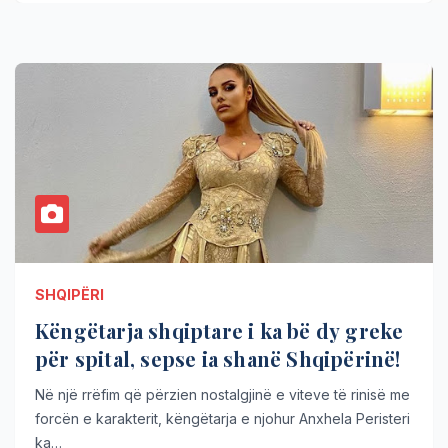
SHQIPËRI
Këngëtarja shqiptare i ka bë dy greke
për spital, sepse ia shanë Shqipërinë!
Në një rrëfim që përzien nostalgjinë e viteve të rinisë me
forcën e karakterit, këngëtarja e njohur Anxhela Peristeri
ka…