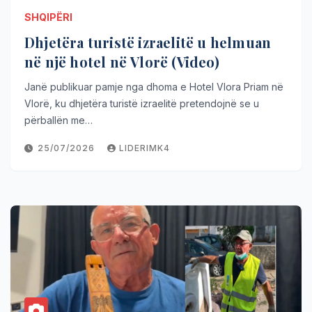
SHQIPËRI
Dhjetëra turistë izraelitë u helmuan
në një hotel në Vlorë (Video)
Janë publikuar pamje nga dhoma e Hotel Vlora Priam në
Vlorë, ku dhjetëra turistë izraelitë pretendojnë se u
përballën me…
25/07/2026
LIDERIMK4