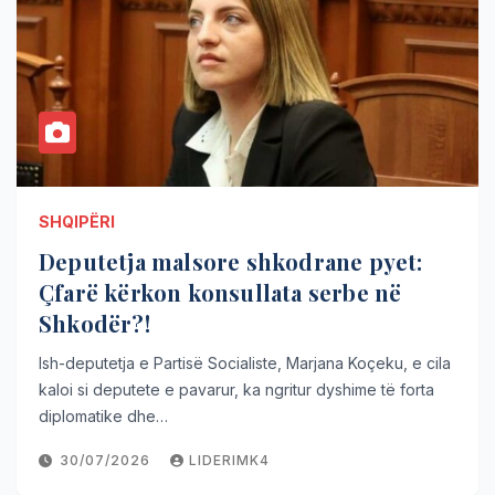
SHQIPËRI
Deputetja malsore shkodrane pyet:
Çfarë kërkon konsullata serbe në
Shkodër?!
Ish-deputetja e Partisë Socialiste, Marjana Koçeku, e cila
kaloi si deputete e pavarur, ka ngritur dyshime të forta
diplomatike dhe…
30/07/2026
LIDERIMK4