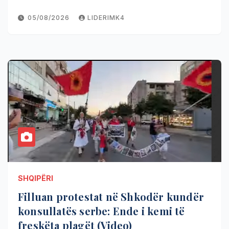
05/08/2026
LIDERIMK4
SHQIPËRI
Filluan protestat në Shkodër kundër
konsullatës serbe: Ende i kemi të
freskëta plagët (Video)