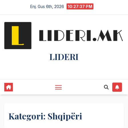
Enj. Gus 6th, 2026
10:27:38 PM
LIDERI
Lider në lajme, i pari në informim.
Kategori:
Shqipëri