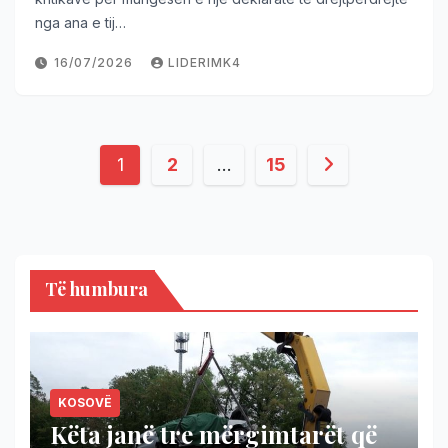
nga ana e tij…
16/07/2026
LIDERIMK4
1
2
…
15
Të humbura
KOSOVË
Këta janë tre mërgimtarët që