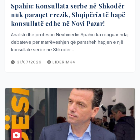
Spahiu: Konsullata serbe në Shkodër
nuk paraqet rrezik, Shqipëria të hapë
konsullatë edhe në Novi Pazar!
Analisti dhe profesori Nexhmedin Spahiu ka reaguar ndaj
debateve për marrëveshjen që parasheh hapjen e një
konsullate serbe në Shkodër…
31/07/2026
LIDERIMK4