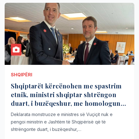
SHQIPËRI
Shqiptarët kërcënohen me spastrim
etnik, ministri shqiptar shtrëngon
duart, i buzëqeshur, me homologun
serb
Deklarata monstruoze e ministres së Vuçiçit nuk e
pengoi ministrin e Jashtëm të Shqipërisë që të
shtrëngonte duart, i buzëqeshur,…