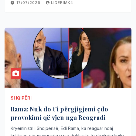
17/07/2026
LIDERIMK4
SHQIPËRI
Rama: Nuk do t’i përgjigjemi çdo
provokimi që vjen nga Beogradi
Kryeministri i Shqipërisë, Edi Rama, ka reaguar ndaj
kritikave për mungesën e një deklarate të drejtpërdrejtë