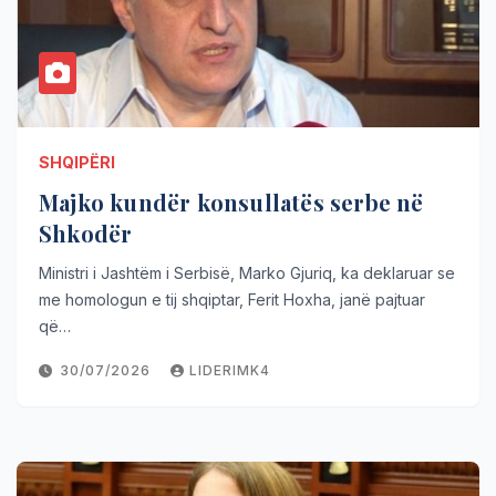
SHQIPËRI
Majko kundër konsullatës serbe në
Shkodër
Ministri i Jashtëm i Serbisë, Marko Gjuriq, ka deklaruar se
me homologun e tij shqiptar, Ferit Hoxha, janë pajtuar
që…
30/07/2026
LIDERIMK4