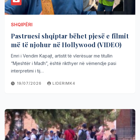
SHQIPËRI
Pastruesi shqiptar bëhet pjesë e filmit
më të njohur në Hollywood (VIDEO)
Emri i Vendim Kapajt, artistit të vlerësuar me titullin
“Mjeshtër i Madh”, është rikthyer në vëmendje pasi
interpretimi i tij…
19/07/2026
LIDERIMK4