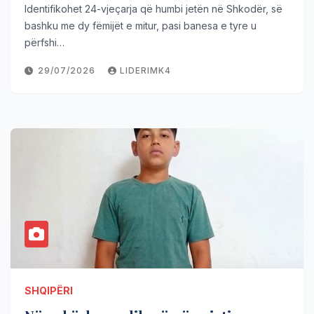
Identifikohet 24-vjeçarja që humbi jetën në Shkodër, së
bashku me dy fëmijët e mitur, pasi banesa e tyre u
përfshi…
29/07/2026
LIDERIMK4
SHQIPËRI