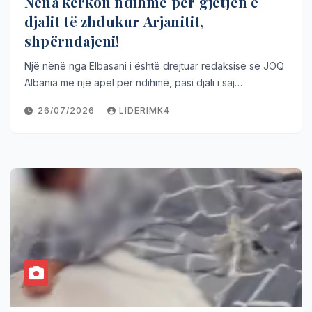
Nëna kërkon ndihmë për gjetjen e
djalit të zhdukur Arjanitit,
shpërndajeni!
Një nënë nga Elbasani i është drejtuar redaksisë së JOQ
Albania me një apel për ndihmë, pasi djali i saj…
26/07/2026
LIDERIMK4