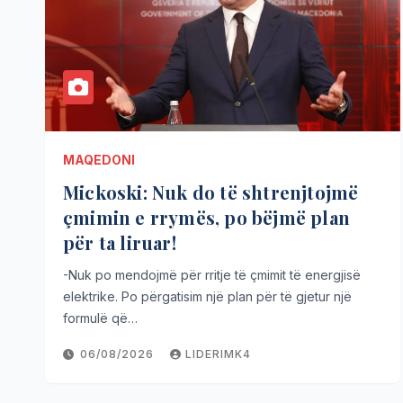
MAQEDONI
Mickoski: Nuk do të shtrenjtojmë
çmimin e rrymës, po bëjmë plan
për ta liruar!
-Nuk po mendojmë për rritje të çmimit të energjisë
elektrike. Po përgatisim një plan për të gjetur një
formulë që…
06/08/2026
LIDERIMK4