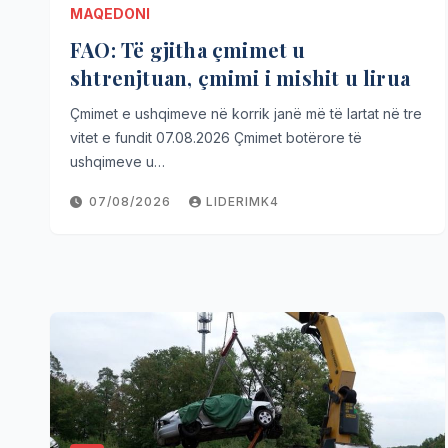
MAQEDONI
FAO: Të gjitha çmimet u
shtrenjtuan, çmimi i mishit u lirua
Çmimet e ushqimeve në korrik janë më të lartat në tre
vitet e fundit 07.08.2026 Çmimet botërore të
ushqimeve u…
07/08/2026
LIDERIMK4