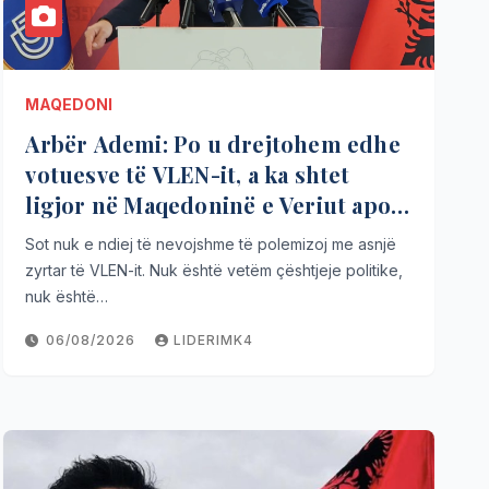
MAQEDONI
Arbër Ademi: Po u drejtohem edhe
votuesve të VLEN-it, a ka shtet
ligjor në Maqedoninë e Veriut apo
s’ka fare?
Sot nuk e ndiej të nevojshme të polemizoj me asnjë
zyrtar të VLEN-it. Nuk është vetëm çështjeje politike,
nuk është…
06/08/2026
LIDERIMK4