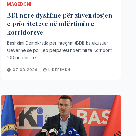
MAQEDONI
BDI ngre dyshime për zhvendosjen
e prioriteteve në ndërtimin e
korridoreve
Bashkimi Demokratik për Integrim (BDI) ka akuzuar
Qeverinë se po i jep përparësi ndërtimit të Korridorit
10D në dëm të…
07/08/2026
LIDERIMK4