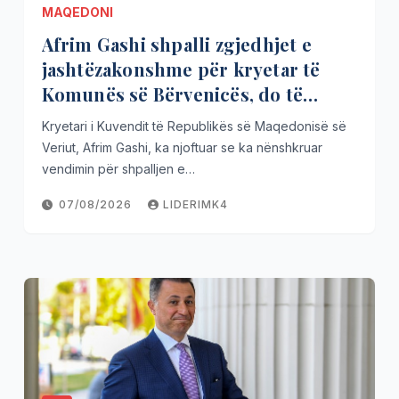
MAQEDONI
Afrim Gashi shpalli zgjedhjet e
jashtëzakonshme për kryetar të
Komunës së Bërvenicës, do të
mbahen më 18 tetor
Kryetari i Kuvendit të Republikës së Maqedonisë së
Veriut, Afrim Gashi, ka njoftuar se ka nënshkruar
vendimin për shpalljen e…
07/08/2026
LIDERIMK4