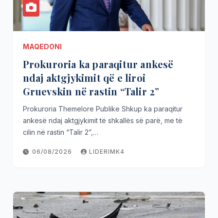
MAQEDONI
Prokuroria ka paraqitur ankesë
ndaj aktgjykimit që e liroi
Gruevskin në rastin “Talir 2”
Prokuroria Themelore Publike Shkup ka paraqitur
ankesë ndaj aktgjykimit të shkallës së parë, me të
cilin në rastin “Talir 2”,…
06/08/2026
LIDERIMK4