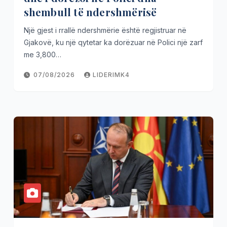
shembull të ndershmërisë
Një gjest i rrallë ndershmërie është regjistruar në
Gjakovë, ku një qytetar ka dorëzuar në Polici një zarf
me 3,800…
07/08/2026
LIDERIMK4