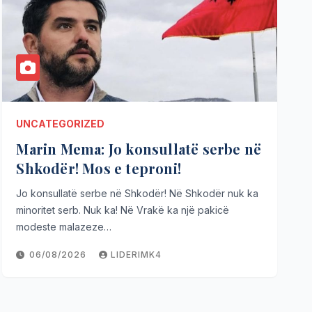
UNCATEGORIZED
Marin Mema: Jo konsullatë serbe në
Shkodër! Mos e teproni!
Jo konsullatë serbe në Shkodër! Në Shkodër nuk ka
minoritet serb. Nuk ka! Në Vrakë ka një pakicë
modeste malazeze…
06/08/2026
LIDERIMK4