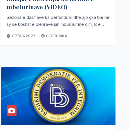
mbeturinave (VIDEO)
Sezona e dasmave ka përfunduar dhe ajo çka bie në
sy se koshat e plehrave jan mbushur me dimijat e…
07/08/2026
LIDERIMK4