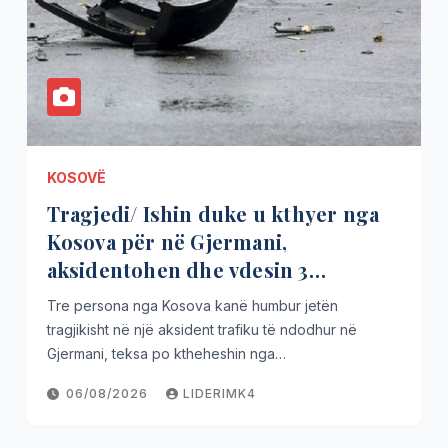
KOSOVË
Tragjedi/ Ishin duke u kthyer nga
Kosova për në Gjermani,
aksidentohen dhe vdesin 3
mërgimtar
Tre persona nga Kosova kanë humbur jetën
tragjikisht në një aksident trafiku të ndodhur në
Gjermani, teksa po ktheheshin nga…
06/08/2026
LIDERIMK4