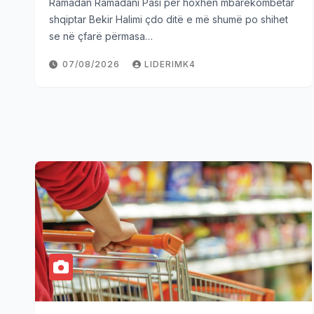
Ramadan Ramadani Pasi për hoxhën mbarëkombëtar
shqiptar Bekir Halimi çdo ditë e më shumë po shihet
se në çfarë përmasa…
07/08/2026
LIDERIMK4