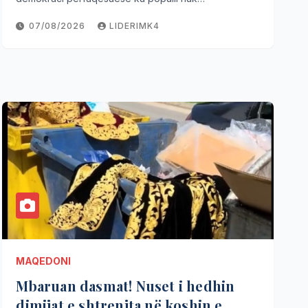
07/08/2026
LIDERIMK4
MAQEDONI
Mbaruan dasmat! Nuset i hedhin
dimijat e shtrenjta në koshin e