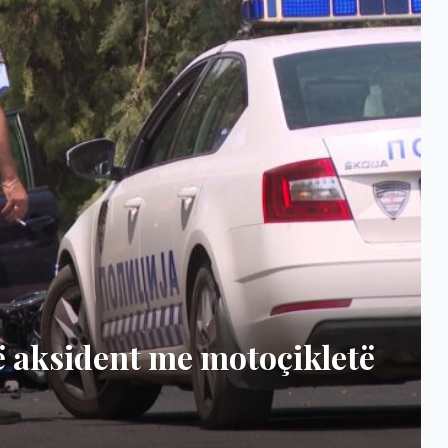
dasmat! Nuset i hedhin dimija
a në koshin e mbeturinave (VI
LIDERIMK4