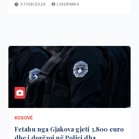
07/08/2026
LIDERIMK4
KOSOVË
Fetahu nga Gjakova gjeti 3,800 euro
dhe i dorëzoi në Polici dha