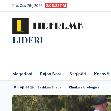
Pre. Gus 7th, 2026
2:08:23 PM
LIDERI
Lider në lajme, i pari në
informim.
Maqedoni
Rajon Botë
Shqipëri
Kosovë
Top Tags
Bashkim Shabani
Klinika e Urologjisë