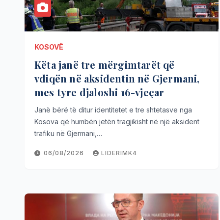
KOSOVË
Këta janë tre mërgimtarët që
vdiqën në aksidentin në Gjermani,
mes tyre djaloshi 16-vjeçar
Janë bërë të ditur identitetet e tre shtetasve nga
Kosova që humbën jetën tragjikisht në një aksident
trafiku në Gjermani,…
06/08/2026
LIDERIMK4