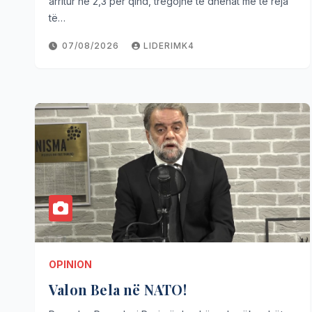
arritur në 2,3 për qind, tregojnë të dhënat më të reja
të…
07/08/2026
LIDERIMK4
OPINION
Valon Bela në NATO!