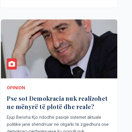
OPINION
Pse sot Demokracia nuk realizohet
ne mënyrë të plotë dhe reale?
Ejup Berisha Kjo ndodhë pasiqë sistemet aktuale
politike janë shëndrruar në oligarki të zgjedhura ose
demokraci përfaqësuese ku populli nuk…