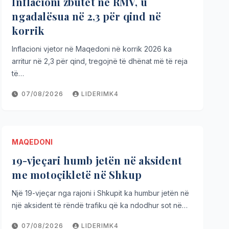
Inflacioni zbutet në RMV, u
ngadalësua në 2,3 për qind në
korrik
Inflacioni vjetor në Maqedoni në korrik 2026 ka
arritur në 2,3 për qind, tregojnë të dhënat më të reja
të…
07/08/2026
LIDERIMK4
MAQEDONI
19-vjeçari humb jetën në aksident
MAQEDONI
me motoçikletë në Shkup
t e
FAO: Të gjitha
Një 19-vjeçar nga rajoni i Shkupit ka humbur jetën në
DEO)
mishit u lirua
një aksident të rëndë trafiku që ka ndodhur sot në…
07/08/2026
LIDERIMK4
07/08/2026
LIDERIMK4