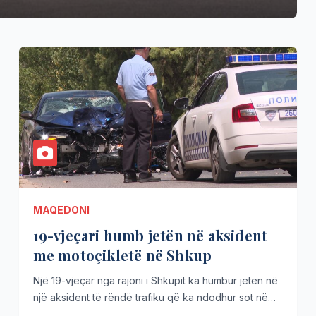
MAQEDONI
19-vjeçari humb jetën në aksident
me motoçikletë në Shkup
Një 19-vjeçar nga rajoni i Shkupit ka humbur jetën në
një aksident të rëndë trafiku që ka ndodhur sot në…