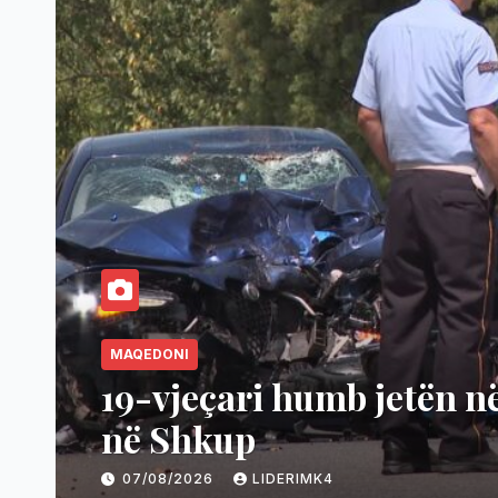
MAQEDONI
 me motoçikletë
Mbaruan 
shtrenjt
07/08/2026