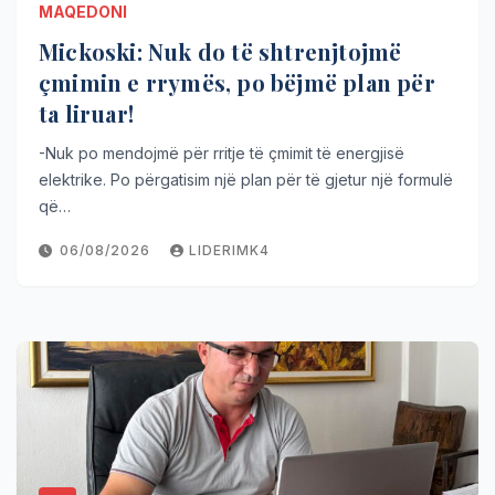
MAQEDONI
Mickoski: Nuk do të shtrenjtojmë
çmimin e rrymës, po bëjmë plan për
ta liruar!
-Nuk po mendojmë për rritje të çmimit të energjisë
elektrike. Po përgatisim një plan për të gjetur një formulë
që…
06/08/2026
LIDERIMK4