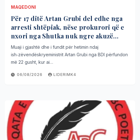
MAQEDONI
Për 17 ditë Artan Grubi del edhe nga
arresti shtëpiak, nëse prokurori që e
nxori nga Shutka nuk ngre akuzë
brenda afatit ligjor
Muaji i gjashtë dhe i fundit për hetimin ndaj
ish‑zëvendëskryeministrit Artan Grubi nga BDI përfundon
më 22 gusht, kur ai…
06/08/2026
LIDERIMK4