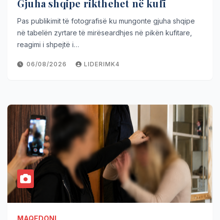
Gjuha shqipe rikthehet në kufi
Pas publikimit të fotografisë ku mungonte gjuha shqipe
në tabelën zyrtare të mirëseardhjes në pikën kufitare,
reagimi i shpejtë i…
06/08/2026
LIDERIMK4
MAQEDONI