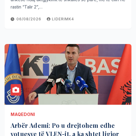
rastin “Talir 2”,…
06/08/2026
LIDERIMK4
MAQEDONI
Arbër Ademi: Po u drejtohem edhe
votuesve të VLEN-it, a ka shtet ligjor