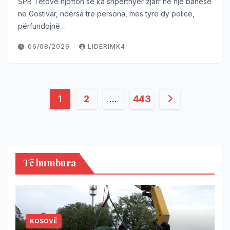
SPB Tetovë njofton se ka shpërthyer zjarr në një banesë
në Gostivar, ndërsa tre persona, mes tyre dy policë,
përfundojnë…
06/08/2026
LIDERIMK4
1
2
…
443
Të humbura
KOSOVË