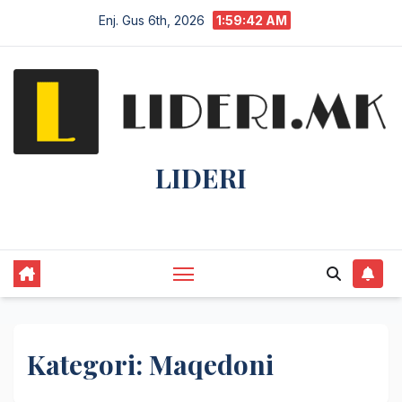
Enj. Gus 6th, 2026
1:59:43 AM
LIDERI
Lider në lajme, i pari në informim.
Kategori:
Maqedoni