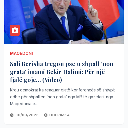
MAQEDONI
Sali Berisha tregon pse u shpall ‘non
grata’ imami Bekir Halimi: Për një
fjalë goje… (Video)
Kreu demokrat ka reaguar gjatë konferencës së shtypit
edhe për shpalljen ‘non grata’ nga MB të gazetarit nga
Maqedonia e…
06/08/2026
LIDERIMK4