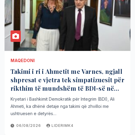
MAQEDONI
Takimi i ri i Ahmetit me Varnes, ngjall
shpresat e vjetra tek simpatizuesit për
rikthim të mundshëm të BDI-së në
pushtet!
Kryetari i Bashkimit Demokratik për Integrim (BDI), Ali
Ahmeti, ka dhënë detaje nga takimi që zhvilloi me
ushtruesen e detyrës…
06/08/2026
LIDERIMK4