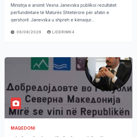
Ministrja e arsimit Vesna Janevska publikoi rezultatet
përfundimtare të Maturës Shtetërore për afatin e
qershorit. Janevska u shpreh e kënaqur…
06/08/2026
LIDERIMK4
MAQEDONI