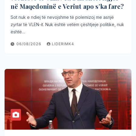
në Maqedoninë e Veriut apo s’ka fare?
Sot nuk e ndiej të nevojshme të polemizoj me asnjë
zyrtar të VLEN-it. Nuk është vetëm çështjeje politike, nuk
është…
06/08/2026
LIDERIMK4