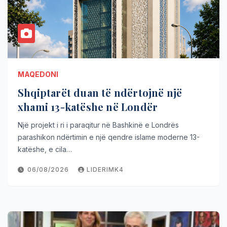
MAQEDONI
Shqiptarët duan të ndërtojnë një
xhami 13-katëshe në Londër
Një projekt i ri i paraqitur në Bashkinë e Londrës
parashikon ndërtimin e një qendre islame moderne 13-
katëshe, e cila…
06/08/2026
LIDERIMK4