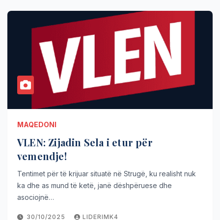
MAQEDONI
VLEN: Zijadin Sela i etur për
vemendje!
Tentimet për të krijuar situatë në Strugë, ku realisht nuk
ka dhe as mund të ketë, janë dëshpëruese dhe
asociojnë…
30/10/2025
LIDERIMK4