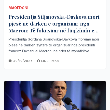
MAQEDONI
Presidentja Siljanovska-Davkova mori
pjesë në darkën e organizuar nga
Macron: Të fokusuar në fuqizimin e
paqes globale
Presidentja Gordana Siljanovska-Davkova mbrëmë mori
pjesë në darkën zyrtare të organizuar nga presidenti
francez Emmanuel Macron, në nder të mysafirëve…
30/10/2025
LIDERIMK4