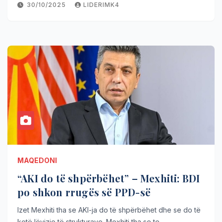
30/10/2025
LIDERIMK4
MAQEDONI
“AKI do të shpërbëhet” – Mexhiti: BDI
po shkon rrugës së PPD-së
Izet Mexhiti tha se AKI-ja do të shpërbëhet dhe se do të
ketë lëvizje të strukturave. Mexhiti tha se te…