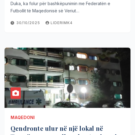
Duka, ka folur për bashkëpunimin me Federatën e
Futbollit të Maqedonisë së Veriut…
30/10/2025
LIDERIMK4
MAQEDONI
Qendronte ulur në një lokal në