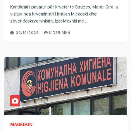
Kandidati i pavarur për kryetar të Strugës, Mendi Qira, u
vizitua nga kryeministri Hristijan Mickoski dhe
zëvendëskryeministrit, Izet Mexhiti me…
30/10/2025
LIDERIMK4
MAQEDONI