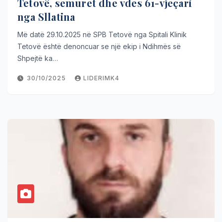
Tetovë, semuret dhe vdes 61-vjeçari
nga Sllatina
Më datë 29.10.2025 në SPB Tetovë nga Spitali Klinik
Tetovë është denoncuar se një ekip i Ndihmës së
Shpejtë ka…
30/10/2025
LIDERIMK4