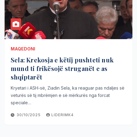
MAQEDONI
Sela: Krekosja e këtij pushteti nuk
mund ti frikësojë struganët e as
shqiptarët
Kryetari i ASH-së, Ziadin Sela, ka reaguar pas ndaljes së
veturës së tij mbrëmjen e së mërkurës nga forcat
speciale…
30/10/2025
LIDERIMK4