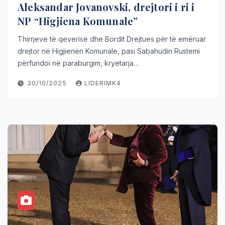
Aleksandar Jovanovski, drejtori i ri i
NP “Higjiena Komunale”
Thirrjeve të qeverisë dhe Bordit Drejtues për të emëruar
drejtor në Higjienën Komunale, pasi Sabahudin Rustemi
përfundoi në paraburgim, kryetarja…
30/10/2025
LIDERIMK4