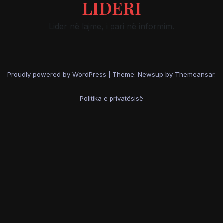
LIDERI
Lider në lajme, i pari në informim.
Proudly powered by WordPress
|
Theme: Newsup by
Themeansar
.
Politika e privatësisë