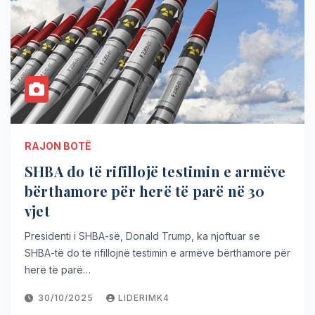
RAJON BOTË
SHBA do të rifillojë testimin e armëve
bërthamore për herë të parë në 30
vjet
Presidenti i SHBA-së, Donald Trump, ka njoftuar se
SHBA-të do të rifillojnë testimin e armëve bërthamore për
herë të parë…
30/10/2025
LIDERIMK4