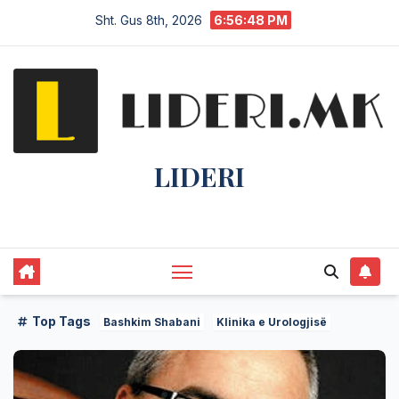
Sht. Gus 8th, 2026
6:56:49 PM
LIDERI
Lider në lajme, i pari në informim.
Top Tags
Bashkim Shabani
Klinika e Urologjisë