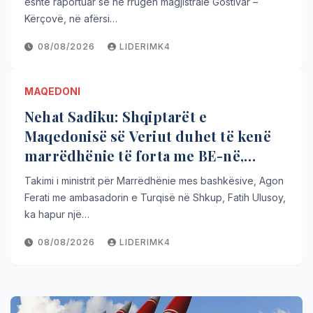
është raportuar se në rrugën magjistrale Gostivar –
Kërçovë, në afërsi…
08/08/2026
LIDERIMK4
MAQEDONI
Nehat Sadiku: Shqiptarët e
Maqedonisë së Veriut duhet të kenë
marrëdhënie të forta me BE-në,
SHBA-në dhe Turqinë
Takimi i ministrit për Marrëdhënie mes bashkësive, Agon
Ferati me ambasadorin e Turqisë në Shkup, Fatih Ulusoy,
ka hapur një…
08/08/2026
LIDERIMK4