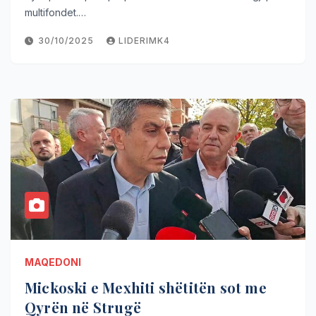
multifondet.…
30/10/2025
LIDERIMK4
MAQEDONI
Mickoski e Mexhiti shëtitën sot me
Qyrën në Strugë