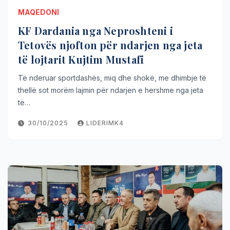
MAQEDONI
KF Dardania nga Neproshteni i
Tetovës njofton për ndarjen nga jeta
të lojtarit Kujtim Mustafi
Të nderuar sportdashës, miq dhe shokë, me dhimbje të
thellë sot morëm lajmin për ndarjen e hershme nga jeta
të…
30/10/2025
LIDERIMK4