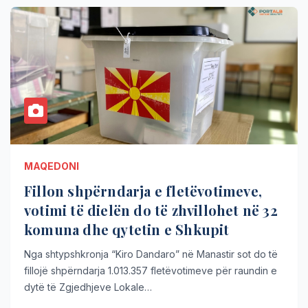
MAQEDONI
Fillon shpërndarja e fletëvotimeve,
votimi të dielën do të zhvillohet në 32
komuna dhe qytetin e Shkupit
Nga shtypshkronja “Kiro Dandaro” në Manastir sot do të
fillojë shpërndarja 1.013.357 fletëvotimeve për raundin e
dytë të Zgjedhjeve Lokale…