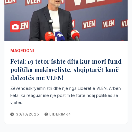
MAQEDONI
Fetai: 19 tetor ishte dita kur mori fund
politika makiaveliste, shqiptarët kanë
dalzotës me VLEN!
Zëvendëskryeministri dhe një nga Lideret e VLEN, Arben
Fetai ka reaguar me një postim të fortë ndaj politikës së
vjetër…
30/10/2025
LIDERIMK4