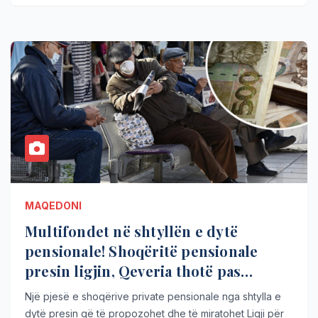
MAQEDONI
Multifondet në shtyllën e dytë
pensionale! Shoqëritë pensionale
presin ligjin, Qeveria thotë pas
zgjedhjeve
Një pjesë e shoqërive private pensionale nga shtylla e
dytë presin që të propozohet dhe të miratohet Ligji për