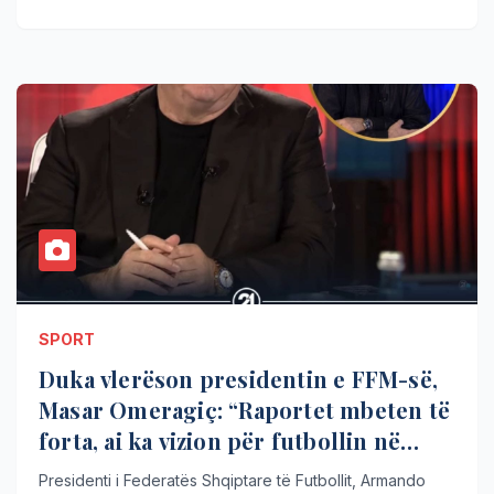
SPORT
Duka vlerëson presidentin e FFM-së,
Masar Omeragiç: “Raportet mbeten të
forta, ai ka vizion për futbollin në
Maqedoninë e Veriut”
Presidenti i Federatës Shqiptare të Futbollit, Armando