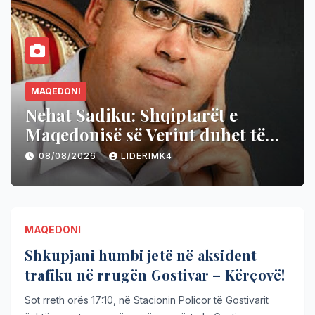
MAQEDONI
Ministria e Ekonomisë: Ushqimet
më lirë për të dytin muaj
radhazi!
08/08/2026
LIDERIMK4
MAQEDONI
Shkupjani humbi jetë në aksident
trafiku në rrugën Gostivar – Kërçovë!
Sot rreth orës 17:10, në Stacionin Policor të Gostivarit