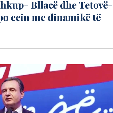
Shkup- Bllacë dhe Tetovë-
po ecin me dinamikë të