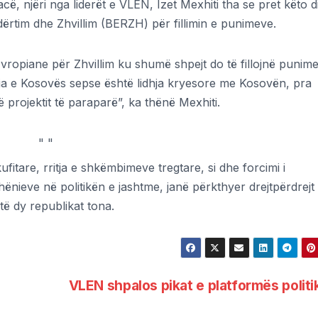
, njëri nga liderët e VLEN, Izet Mexhiti tha se pret këto d
dërtim dhe Zhvillim (BERZH) për fillimin e punimeve.
Evropiane për Zhvillim ku shumë shpejt do të fillojnë punime
a e Kosovës sepse është lidhja kryesore me Kosovën, pra
 projektit të paraparë”, ka thënë Mexhiti.
"
"
ufitare, rritja e shkëmbimeve tregtare, si dhe forcimi i
ënieve në politikën e jashtme, janë përkthyer drejtpërdrejt
të dy republikat tona.
VLEN shpalos pikat e platformës polit