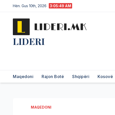
Hën. Gus 10th, 2026
3:05:50 AM
LIDERI
Lider në lajme, i pari në
informim.
Maqedoni
Rajon Botë
Shqipëri
Kosovë
MAQEDONI