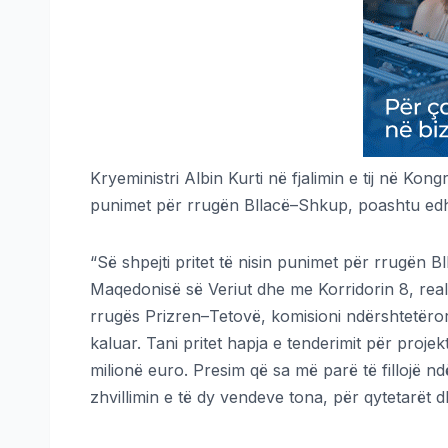
Kryeministri Albin Kurti në fjalimin e tij në Kongr
punimet për rrugën Bllacë–Shkup, poashtu edhe
“Së shpejti pritet të nisin punimet për rrugën B
Maqedonisë së Veriut dhe me Korridorin 8, realiz
rrugës Prizren–Tetovë, komisioni ndërshtetëror p
kaluar. Tani pritet hapja e tenderimit për projek
milionë euro. Presim që sa më parë të fillojë nd
zhvillimin e të dy vendeve tona, për qytetarët d