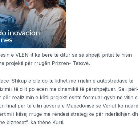
esin e VLEN-it ka bërë të ditur se së shpejti pritet të nisin
 projekti për rrugën Prizren- Tetovë.
llacë–Shkup e cila do të lidhet me rrjetin e autostradave të
imi i të cilit po ecën me dinamikë të përshpejtuar. Sa i për
ër realizimin e këtij projekti është formuar qysh në vitin e
tin final për të cilin qeveria e Maqedonisë së Veriut ka ndar
ërtimi i kësaj rruge me rëndësi strategjike për ndërlidhjen d
he bizneset”, ka thënë Kurti.