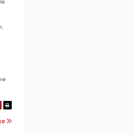
itë
t.
 në
ike