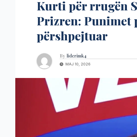
Kurti për rrugën 
Prizren: Punimet 
përshpejtuar
By
liderimk4
MAJ 10, 2026