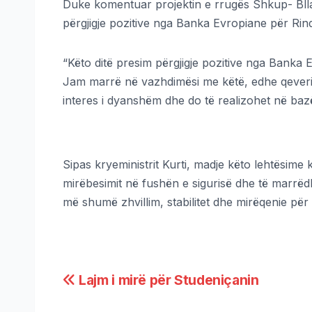
Duke komentuar projektin e rrugës Shkup- Bllacë
përgjigje pozitive nga Banka Evropiane për Rin
“Këto ditë presim përgjigje pozitive nga Banka 
Jam marrë në vazhdimësi me këtë, edhe qeveri
interes i dyanshëm dhe do të realizohet në bazë
Sipas kryeministrit Kurti, madje këto lehtësime k
mirëbesimit në fushën e sigurisë dhe të marrëdh
më shumë zhvillim, stabilitet dhe mirëqenie për 
Lajm i mirë për Studeniçanin