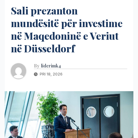
Sali prezanton
mundësitë për investime
në Maqedoninë e Veriut
në Düsseldorf
By
liderimk4
PRI 18, 2026