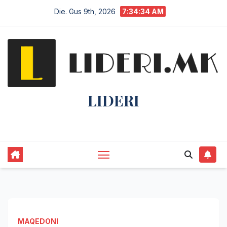
Die. Gus 9th, 2026
7:34:34 AM
LIDERI
Lider në lajme, i pari në informim.
MAQEDONI