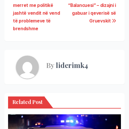
merret me politikë
“Balancuesi” – dizajni i
jashtë vendit në vend
gabuar i qeverisë së
të problemeve të
Gruevskit
brendshme
By
liderimk4
Related Post