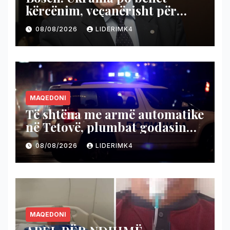
kërcënim, veçanërisht për
Kosovën, BE ta kushtëzojë me
08/08/2026
LIDERIMK4
njohjen e Kosovës
MAQEDONI
Të shtëna me armë automatike
në Tetovë, plumbat godasin
shtëpinë dhe veturën e një 48-
08/08/2026
LIDERIMK4
vjeçari
MAQEDONI