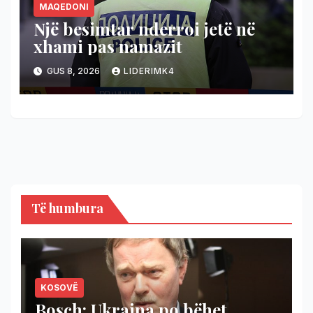
MAQEDONI
Një besimtar nderroi jetë në
xhami pas namazit
GUS 8, 2026
LIDERIMK4
Të humbura
KOSOVË
Bosch: Ukraina po bëhet