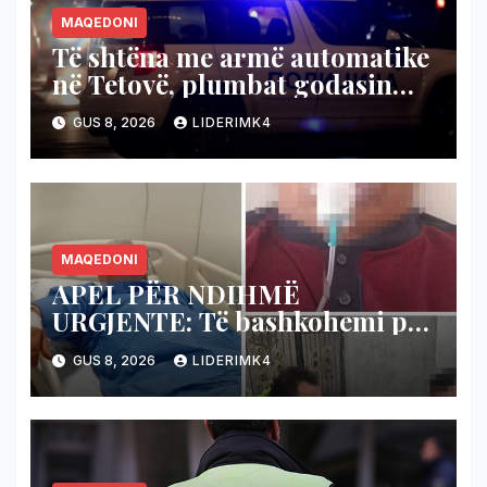
MAQEDONI
Të shtëna me armë automatike
në Tetovë, plumbat godasin
shtëpinë dhe veturën e një 48-
GUS 8, 2026
LIDERIMK4
vjeçari
MAQEDONI
APEL PËR NDIHMË
URGJENTE: Të bashkohemi për
shpëtimin e veteranit
GUS 8, 2026
LIDERIMK4
kumanovar të dy luftërave