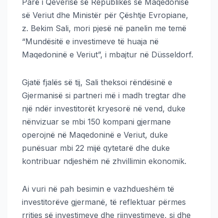
Parë i Qeverisë së Republikës së Maqedonisë
së Veriut dhe Ministër për Çështje Evropiane,
z. Bekim Sali, mori pjesë në panelin me temë
“Mundësitë e investimeve të huaja në
Maqedoninë e Veriut”, i mbajtur në Düsseldorf.
Gjatë fjalës së tij, Sali theksoi rëndësinë e
Gjermanisë si partneri më i madh tregtar dhe
një ndër investitorët kryesorë në vend, duke
nënvizuar se mbi 150 kompani gjermane
operojnë në Maqedoninë e Veriut, duke
punësuar mbi 22 mijë qytetarë dhe duke
kontribuar ndjeshëm në zhvillimin ekonomik.
Ai vuri në pah besimin e vazhdueshëm të
investitorëve gjermanë, të reflektuar përmes
rritjes së investimeve dhe riinvestimeve, si dhe