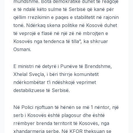
mundshme. Bota demokratike duhet të reagojë
e të ndalë këto sulme të Serbisë që kanë për
qëllim rrezikimin e paqes e stabilitetit në rajonin
tonë. Ndërkaq skena politike në Kosovë duhet
të veprojë e flasë në një zë në mbrojtjen e
Kosovës nga tendenca të tilla”, ka shkruar
Osmani.
E ministri në detyrë i Punëve të Brendshme,
Xhelal Sveçla, i bëri thirrje komunitetit
ndërkombëtar t’i ndëshkojë veprimet
destabilizuese të Serbisë.
Në Polici njoftuan të hënën se më 1 nëntor, një
serb i Kosovës është plagosur dhe është
rrëmbyer brenda territorit të Kosovës, nga
xhandarmeria serbe. Në KFOR theksuan se