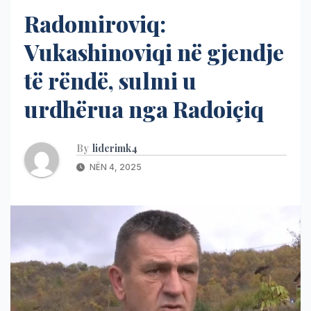
Radomiroviq:
Vukashinoviqi në gjendje
të rëndë, sulmi u
urdhërua nga Radoiçiq
By
liderimk4
NËN 4, 2025