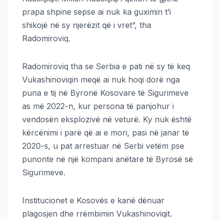
prapa shpine sepse ai nuk ka guximin t’i
shikojë në sy njerëzit që i vret”, tha
Radomiroviq.
Radomiroviq tha se Serbia e pati në sy të keq
Vukashinoviqin meqë ai nuk hoqi dorë nga
puna e tij në Byronë Kosovare të Sigurimeve
as më 2022-n, kur persona të panjohur i
vendosën eksplozivë në veturë. Ky nuk është
kërcënimi i parë që ai e mori, pasi në janar të
2020-s, u pat arrestuar në Serbi vetëm pse
punonte në një kompani anëtare të Byrosë së
Sigurimeve.
Institucionet e Kosovës e kanë dënuar
plagosjen dhe rrëmbimin Vukashinoviqit.