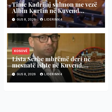
Time Kadrijaj sulmon me vezë
Albin Kurtin në Kuvend
(Video)
GUS 8, 2026
LIDERIMK4
KOSOVË
​Lista Serbe mbrëmë deri në
mesnatë ishte në Kuvend,
Krasniqi nga VV-opozitës: U
GUS 8, 2026
LIDERIMK4
kanë ardhur në ndihmë
“shokët e Radoiçiqit”