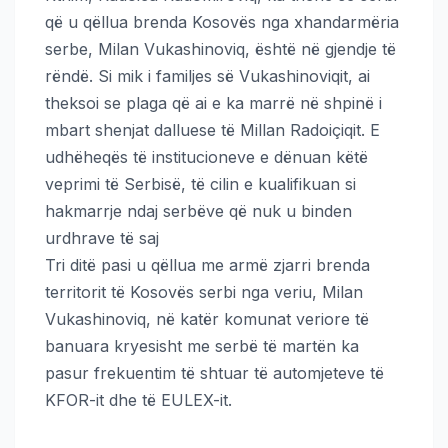
që u qëllua brenda Kosovës nga xhandarmëria
serbe, Milan Vukashinoviq, është në gjendje të
rëndë. Si mik i familjes së Vukashinoviqit, ai
theksoi se plaga që ai e ka marrë në shpinë i
mbart shenjat dalluese të Millan Radoiçiqit. E
udhëheqës të institucioneve e dënuan këtë
veprimi të Serbisë, të cilin e kualifikuan si
hakmarrje ndaj serbëve që nuk u binden
urdhrave të saj
Tri ditë pasi u qëllua me armë zjarri brenda
territorit të Kosovës serbi nga veriu, Milan
Vukashinoviq, në katër komunat veriore të
banuara kryesisht me serbë të martën ka
pasur frekuentim të shtuar të automjeteve të
KFOR-it dhe të EULEX-it.