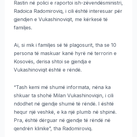
Rastin në polici e raportoi ish-zëvendësministri,
Radoica Radomiroviq, i cili është interesuar për
gjendjen e Vukashinoviqit, me kërkesë të
familjes.
Ai, si mik i familjes së të plagosurit, tha se 10
persona të maskuar kanë hyrë në terrorin e
Kosovës, derisa shtoi se gjendja e
Vukashinoviqit është e rëndë.
“Tash kemi më shumë informata, nëna ka
shkuar ta shohë Milan Vukashinoviqin, i cili
ndodhet në gjendje shumë të rëndë. I është
hequr një veshkë, e ka një plumb në shpinë.
Pra, është dërguar në gjendje të rëndë në
qendrën klinike”, tha Radomiroviq.