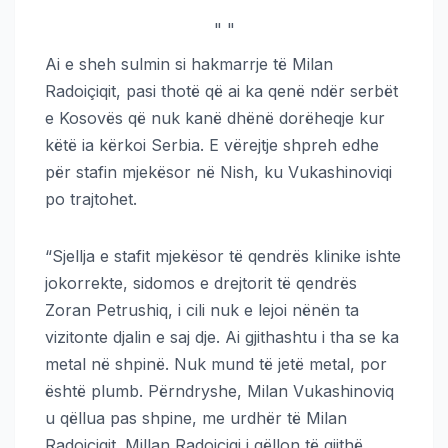
"
"
Ai e sheh sulmin si hakmarrje të Milan
Radoiçiqit, pasi thotë që ai ka qenë ndër serbët
e Kosovës që nuk kanë dhënë dorëheqje kur
këtë ia kërkoi Serbia. E vërejtje shpreh edhe
për stafin mjekësor në Nish, ku Vukashinoviqi
po trajtohet.
“Sjellja e stafit mjekësor të qendrës klinike ishte
jokorrekte, sidomos e drejtorit të qendrës
Zoran Petrushiq, i cili nuk e lejoi nënën ta
vizitonte djalin e saj dje. Ai gjithashtu i tha se ka
metal në shpinë. Nuk mund të jetë metal, por
është plumb. Përndryshe, Milan Vukashinoviq
u qëllua pas shpine, me urdhër të Milan
Radoiçiqit. Millan Radoiçiqi i qëllon të gjithë