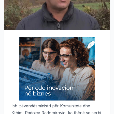
Ish-zëvendësministri për Komunitete dhe
Kthim, Radoica Radomiroviq, ka thënë se serbi