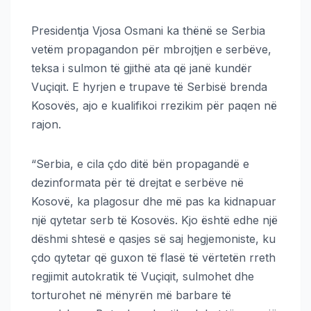
Presidentja Vjosa Osmani ka thënë se Serbia
vetëm propagandon për mbrojtjen e serbëve,
teksa i sulmon të gjithë ata që janë kundër
Vuçiqit. E hyrjen e trupave të Serbisë brenda
Kosovës, ajo e kualifikoi rrezikim për paqen në
rajon.
“Serbia, e cila çdo ditë bën propagandë e
dezinformata për të drejtat e serbëve në
Kosovë, ka plagosur dhe më pas ka kidnapuar
një qytetar serb të Kosovës. Kjo është edhe një
dëshmi shtesë e qasjes së saj hegjemoniste, ku
çdo qytetar që guxon të flasë të vërtetën rreth
regjimit autokratik të Vuçiqit, sulmohet dhe
torturohet në mënyrën më barbare të