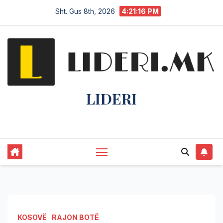
Sht. Gus 8th, 2026
4:21:17 PM
LIDERI
Lider në lajme, i pari në informim.
KOSOVË
RAJON BOTË