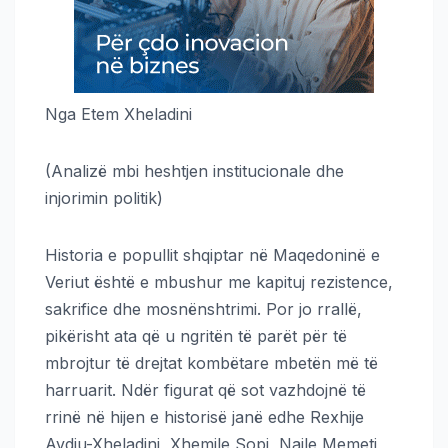
Nga Etem Xheladini
(Analizë mbi heshtjen institucionale dhe
injorimin politik)
Historia e popullit shqiptar në Maqedoninë e
Veriut është e mbushur me kapituj rezistence,
sakrifice dhe mosnënshtrimi. Por jo rrallë,
pikërisht ata që u ngritën të parët për të
mbrojtur të drejtat kombëtare mbetën më të
harruarit. Ndër figurat që sot vazhdojnë të
rrinë në hijen e historisë janë edhe Rexhije
Avdiu-Xheladini, Xhemile Sopi, Naile Memeti,