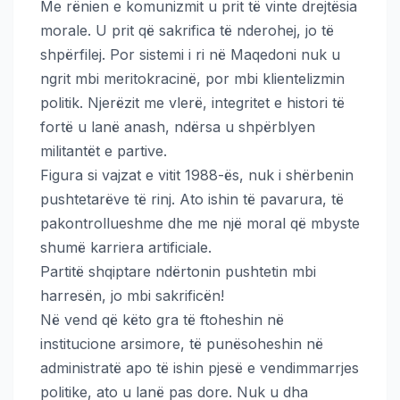
Me rënien e komunizmit u prit të vinte drejtësia
morale. U prit që sakrifica të nderohej, jo të
shpërfilej. Por sistemi i ri në Maqedoni nuk u
ngrit mbi meritokracinë, por mbi klientelizmin
politik. Njerëzit me vlerë, integritet e histori të
fortë u lanë anash, ndërsa u shpërblyen
militantët e partive.
Figura si vajzat e vitit 1988-ës, nuk i shërbenin
pushtetarëve të rinj. Ato ishin të pavarura, të
pakontrollueshme dhe me një moral që mbyste
shumë karriera artificiale.
Partitë shqiptare ndërtonin pushtetin mbi
harresën, jo mbi sakrificën!
Në vend që këto gra të ftoheshin në
institucione arsimore, të punësoheshin në
administratë apo të ishin pjesë e vendimmarrjes
politike, ato u lanë pas dore. Nuk u dha