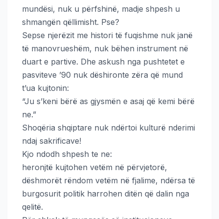
mundësi, nuk u përfshinë, madje shpesh u
shmangën qëllimisht. Pse?
Sepse njerëzit me histori të fuqishme nuk janë
të manovrueshëm, nuk bëhen instrument në
duart e partive. Dhe askush nga pushtetet e
pasviteve ’90 nuk dëshironte zëra që mund
t’ua kujtonin:
“Ju s’keni bërë as gjysmën e asaj që kemi bërë
ne.”
Shoqëria shqiptare nuk ndërtoi kulturë nderimi
ndaj sakrificave!
Kjo ndodh shpesh te ne:
heronjtë kujtohen vetëm në përvjetorë,
dëshmorët rëndom vetëm në fjalime, ndërsa të
burgosurit politik harrohen ditën që dalin nga
qelitë.