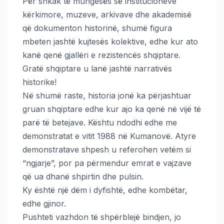
Për shkak të mungesës së institucioneve
kërkimore, muzeve, arkivave dhe akademisë
që dokumenton historinë, shumë figura
mbeten jashtë kujtesës kolektive, edhe kur ato
kanë qenë gjallëri e rezistencës shqiptare.
Gratë shqiptare u lanë jashtë narrativës
historike!
Në shumë raste, historia jonë ka përjashtuar
gruan shqiptare edhe kur ajo ka qenë në vijë të
parë të betejave. Kështu ndodhi edhe me
demonstratat e vitit 1988 në Kumanovë. Atyre
demonstratave shpesh u referohen vetëm si
“ngjarje”, por pa përmendur emrat e vajzave
që ua dhanë shpirtin dhe pulsin.
Ky është një dëm i dyfishtë, edhe kombëtar,
edhe gjinor.
Pushteti vazhdon të shpërblejë bindjen, jo