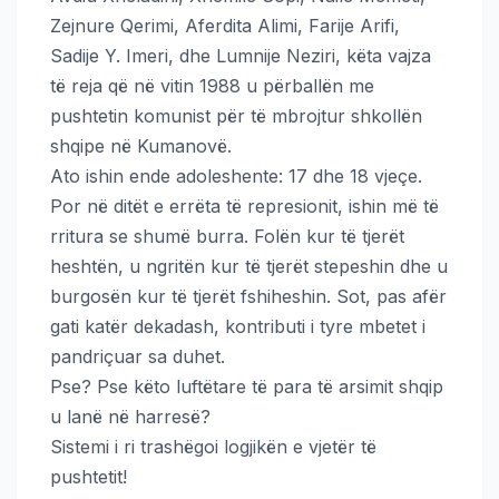
Zejnure Qerimi, Aferdita Alimi, Farije Arifi,
Sadije Y. Imeri, dhe Lumnije Neziri, këta vajza
të reja që në vitin 1988 u përballën me
pushtetin komunist për të mbrojtur shkollën
shqipe në Kumanovë.
Ato ishin ende adoleshente: 17 dhe 18 vjeçe.
Por në ditët e errëta të represionit, ishin më të
rritura se shumë burra. Folën kur të tjerët
heshtën, u ngritën kur të tjerët stepeshin dhe u
burgosën kur të tjerët fshiheshin. Sot, pas afër
gati katër dekadash, kontributi i tyre mbetet i
pandriçuar sa duhet.
Pse? Pse këto luftëtare të para të arsimit shqip
u lanë në harresë?
Sistemi i ri trashëgoi logjikën e vjetër të
pushtetit!