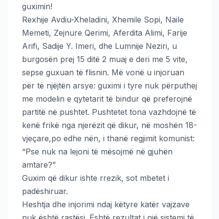
guximin!
Rexhije Avdiu-Xheladini, Xhemile Sopi, Naile
Memeti, Zejnure Qerimi, Aferdita Alimi, Farije
Arifi, Sadije Y. Imeri, dhe Lumnije Neziri, u
burgosën prej 15 ditë 2 muaj e deri me 5 vite,
sepse guxuan të flisnin. Më vonë u injoruan
për të njëjtën arsye: guximi i tyre nuk përputhej
me modelin e qytetarit të bindur që preferojnë
partitë në pushtet. Pushtetet tona vazhdojnë të
kenë frikë nga njerëzit që dikur, në moshën 18-
vjeçare,po edhe nën, i thanë regjimit komunist:
“Pse nuk na lejoni të mësojmë në gjuhën
amtare?”
Guxim që dikur ishte rrezik, sot mbetet i
padëshiruar.
Heshtja dhe injorimi ndaj këtyre katër vajzave
nuk është rastësi. Është rezultat i një sistemi të