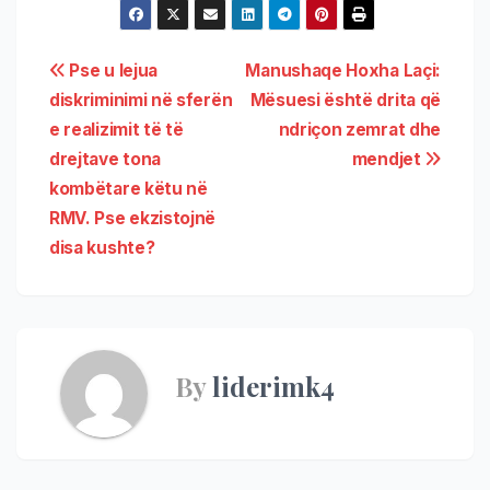
Pse u lejua
Manushaqe Hoxha Laçi:
diskriminimi në sferën
Mësuesi është drita që
e realizimit të të
ndriçon zemrat dhe
drejtave tona
mendjet
kombëtare këtu në
RMV. Pse ekzistojnë
disa kushte?
By
liderimk4