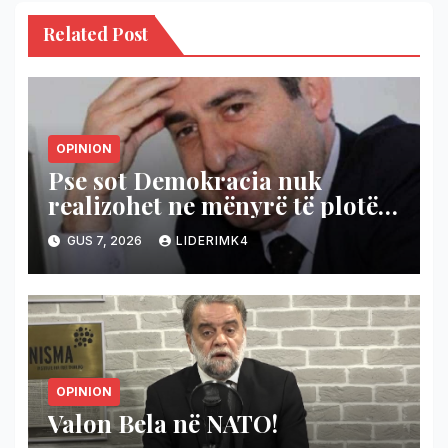
Related Post
OPINION
Pse sot Demokracia nuk
realizohet ne mënyrë të plotë
dhe reale?
GUS 7, 2026
LIDERIMK4
OPINION
Valon Bela në NATO!