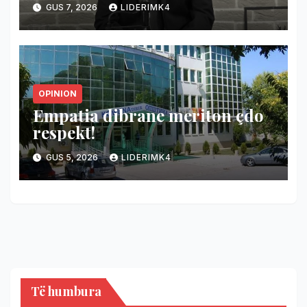
GUS 7, 2026
LIDERIMK4
OPINION
Empatia dibrane meriton çdo
respekt!
GUS 5, 2026
LIDERIMK4
Të humbura