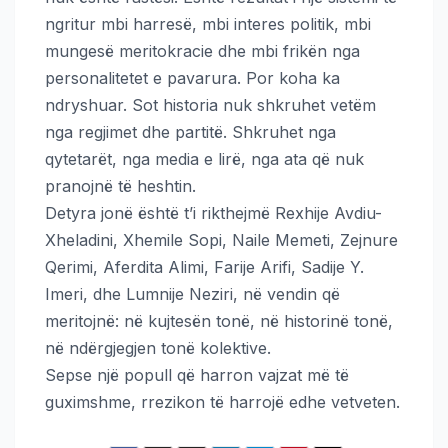
ngritur mbi harresë, mbi interes politik, mbi
mungesë meritokracie dhe mbi frikën nga
personalitetet e pavarura. Por koha ka
ndryshuar. Sot historia nuk shkruhet vetëm
nga regjimet dhe partitë. Shkruhet nga
qytetarët, nga media e lirë, nga ata që nuk
pranojnë të heshtin.
Detyra jonë është t’i rikthejmë Rexhije Avdiu-
Xheladini, Xhemile Sopi, Naile Memeti, Zejnure
Qerimi, Aferdita Alimi, Farije Arifi, Sadije Y.
Imeri, dhe Lumnije Neziri, në vendin që
meritojnë: në kujtesën tonë, në historinë tonë,
në ndërgjegjen tonë kolektive.
Sepse një popull që harron vajzat më të
guximshme, rrezikon të harrojë edhe vetveten.