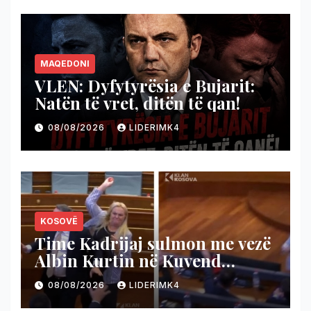
MAQEDONI
VLEN: Dyfytyrësia e Bujarit:
Natën të vret, ditën të qan!
08/08/2026
LIDERIMK4
KOSOVË
Time Kadrijaj sulmon me vezë
Albin Kurtin në Kuvend
(Video)
08/08/2026
LIDERIMK4