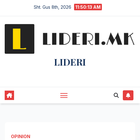
Sht. Gus 8th, 2026
11:50:14 AM
LIDERI
Lider në lajme, i pari në informim.
OPINION