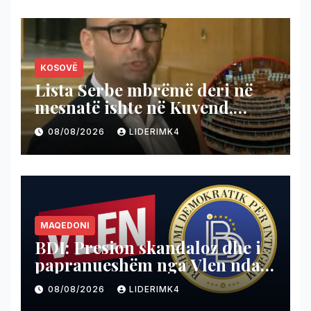
KOSOVË
​Lista Serbe mbrëmë deri në
mesnatë ishte në Kuvend,
Krasniqi nga VV-opozitës: U
08/08/2026
LIDERIMK4
kanë ardhur në ndihmë
“shokët e Radoiçiqit”
MAQEDONI
BDI: Presion skandaloz dhe i
papranueshëm nga Vlen ndaj
drejtësisë
08/08/2026
LIDERIMK4