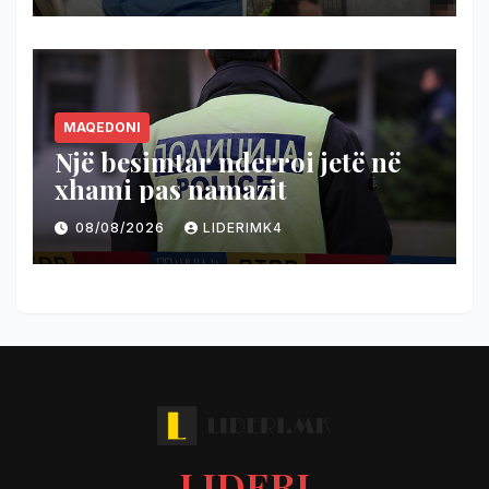
MAQEDONI
Një besimtar nderroi jetë në
xhami pas namazit
08/08/2026
LIDERIMK4
LIDERI