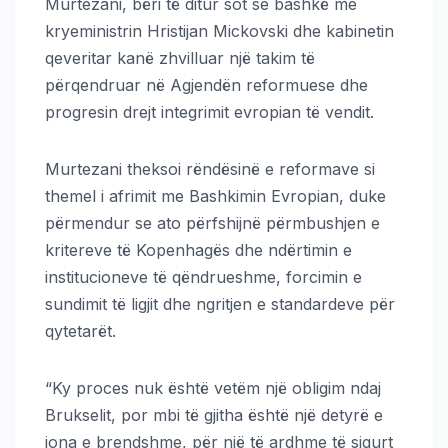
Murtezani, bëri të ditur sot se bashkë me
kryeministrin Hristijan Mickovski dhe kabinetin
qeveritar kanë zhvilluar një takim të
përqendruar në Agjendën reformuese dhe
progresin drejt integrimit evropian të vendit.
Murtezani theksoi rëndësinë e reformave si
themel i afrimit me Bashkimin Evropian, duke
përmendur se ato përfshijnë përmbushjen e
kritereve të Kopenhagës dhe ndërtimin e
institucioneve të qëndrueshme, forcimin e
sundimit të ligjit dhe ngritjen e standardeve për
qytetarët.
“Ky proces nuk është vetëm një obligim ndaj
Brukselit, por mbi të gjitha është një detyrë e
jona e brendshme, për një të ardhme të sigurt