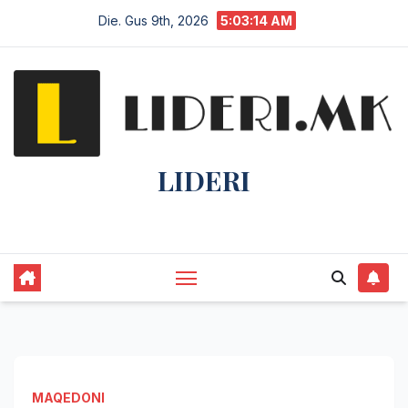
Die. Gus 9th, 2026
5:03:14 AM
LIDERI
Lider në lajme, i pari në informim.
MAQEDONI