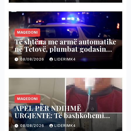
MAQEDONI
Të shtëna me armë automatike
në Tetovë, plumbat godasin
shtëpinë dhe veturën e një 48-
08/08/2026
LIDERIMK4
vjeçari
MAQEDONI
APEL PËR NDIHMË
URGJENTE: Të bashkohemi
për shpëtimin e veteranit
08/08/2026
LIDERIMK4
kumanovar të dy luftërave