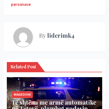
personave
By
liderimk4
Related Post
MAQEDONI
Të shtëna me armë automatike
në Tetovë, plumbat godasin