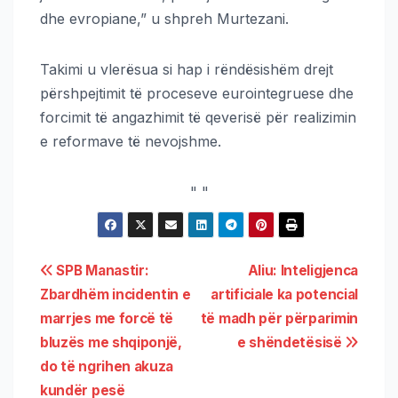
dhe evropiane,” u shpreh Murtezani.
Takimi u vlerësua si hap i rëndësishëm drejt
përshpejtimit të proceseve eurointegruese dhe
forcimit të angazhimit të qeverisë për realizimin
e reformave të nevojshme.
"
"
SPB Manastir:
Aliu: Inteligjenca
Zbardhëm incidentin e
artificiale ka potencial
marrjes me forcë të
të madh për përparimin
bluzës me shqiponjë,
e shëndetësisë
do të ngrihen akuza
kundër pesë