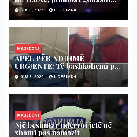
shtëpinë dhe veturën e një 48-
GUS 8, 2026
LIDERIMK4
vjeçari
MAQEDONI
APEL PËR NDIHMË
URGJENTE: Të bashkohemi për
shpëtimin e veteranit
GUS 8, 2026
LIDERIMK4
kumanovar të dy luftërave
MAQEDONI
Një besimtar nderroi jetë në
xhami pas namazit