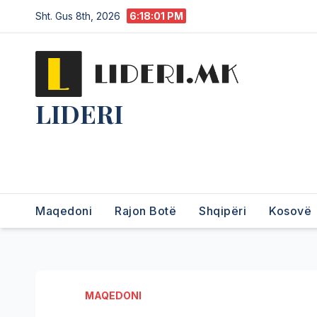
Sht. Gus 8th, 2026
6:18:02 PM
LIDERI
Lider në lajme, i pari në
informim.
Maqedoni
Rajon Botë
Shqipëri
Kosovë
MAQEDONI