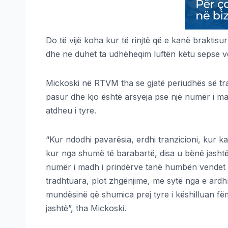
Do të vijë koha kur të rinjtë që e kanë brakti
dhe ne duhet ta udhëheqim luftën këtu sepse vet
Mickoski në RTVM tha se gjatë periudhës së tra
pasur dhe kjo është arsyeja pse një numër i 
atdheu i tyre.
“Kur ndodhi pavarësia, erdhi tranzicioni, kur ka
kur nga shumë të barabartë, disa u bënë jashtëz
numër i madh i prindërve tanë humbën vendet e
tradhtuara, plot zhgënjime, me sytë nga e ardhm
mundësinë që shumica prej tyre i këshilluan fëmi
jashtë”, tha Mickoski.