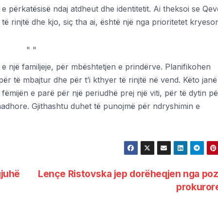
a e përkatësisë ndaj atdheut dhe identitetit. Ai theksoi se Qev
ë rinjtë dhe kjo, siç tha ai, është një nga prioritetet kryesor
"
"
 një familjeje, për mbështetjen e prindërve. Planifikohen
për të mbajtur dhe për t’i kthyer të rinjtë në vend. Këto janë
ëmijën e parë për një periudhë prej një viti, për të dytin p
 madhore. Gjithashtu duhet të punojmë për ndryshimin e
gjuhë
Lençe Ristovska jep dorëheqjen nga poz
prokuror