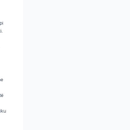
pi
i.
ë
he
të
iku