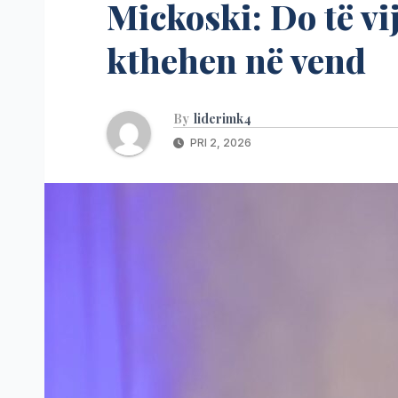
Mickoski: Do të vij
kthehen në vend
By
liderimk4
PRI 2, 2026