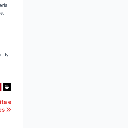
eria
e.
ër dy
ita e
es