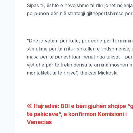
Sipas tij, është e nevojshme të rikrijohet ndjenj
po punon për një strategji gjithëpërfshirëse për t
“Dhe jo vetëm për këtë, por edhe për formimin e
stimulime për të rritur shkallën e lindshmërisë, 
masa për të përjashtuar nënat nga taksat – për f
vjet dhe për të tretin derisa të arrijnë moshën
mentalitetit të të rinjve”, theksoi Mickoski.
Hajredini: BDI e bëri gjuhën shqipe “
të pakicave”, e konfirmon Komisioni i
Venecias