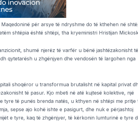
sur Maqedoninë për arsye të ndryshme do të kthehen në shtë
ëm shtëpia është shtëpi, tha kryeministri Hristijan Mickosk
nzicionit, shumë njerëz të varfër u bënë jashtëzakonisht t
madh qytetarësh u zhgënjyen dhe vendosën të largohen nga
pitali shoqëror u transformua brutalisht në kapital privat d
akonisht të pasur. Kjo mbeti në atë kujtesë kolektive, një
 tyre të punës brenda natës, u kthyen në shtëpi me pritje 
ja, sepse ajo kohë ishte e pasigurt, dhe nuk e përjashtoj
jët e tyre, kaq të zhgënjyer, të kërkonin lumturinë e tyre d