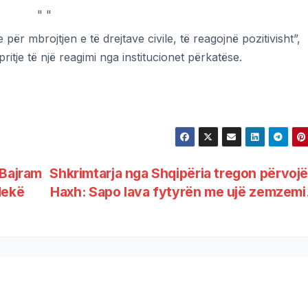
"
"
ër mbrojtjen e të drejtave civile, të reagojnë pozitivisht”,
ritje të një reagimi nga institucionet përkatëse.
 Bajram
Shkrimtarja nga Shqipëria tregon përvoj
Mekë
Haxh: Sapo lava fytyrën me ujë zemze