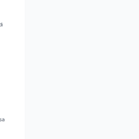
di
rsa