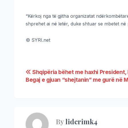
“Kërkoj nga të gjitha organizatat ndërkombëtare p
shprehet ai në letër, duke shtuar se mbetet në p
© SYRI.net
Shqipëria bëhet me haxhi President,
Begaj e gjuan “shejtanin” me gurë në 
By
liderimk4