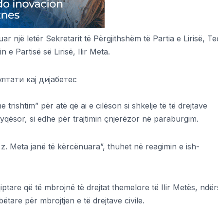
ar një letër Sekretarit të Përgjithshëm të Partia e Lirisë, Te
n e Partisë së Lirisë, Ilir Meta.
лтати кај дијабетес
trishtim” për atë që ai e cilëson si shkelje të të drejtave
jyqësor, si edhe për trajtimin çnjerëzor në paraburgim.
e të z. Meta janë të kërcënuara”, thuhet në reagimin e ish-
qiptare që të mbrojnë të drejtat themelore të Ilir Metës, ndë
are për mbrojtjen e të drejtave civile.