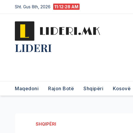
Sht. Gus 8th, 2026
11:12:29 AM
LIDERI
Lider në lajme, i pari në
informim.
Maqedoni
Rajon Botë
Shqipëri
Kosovë
SHQIPËRI