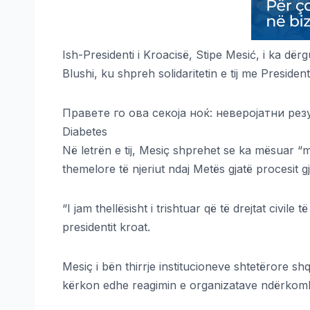
Ish-Presidenti i Kroacisë, Stipe Mesić, i ka dërgu
Blushi, ku shpreh solidaritetin e tij me Presidenti
Правете го ова секоја ноќ: неверојатни резу
Diabetes
Në letrën e tij, Mesiç shprehet se ka mësuar “me 
themelore të njeriut ndaj Metës gjatë procesit g
“I jam thellësisht i trishtuar që të drejtat civil
presidentit kroat.
Mesiç i bën thirrje institucioneve shtetërore sh
kërkon edhe reagimin e organizatave ndërkombët