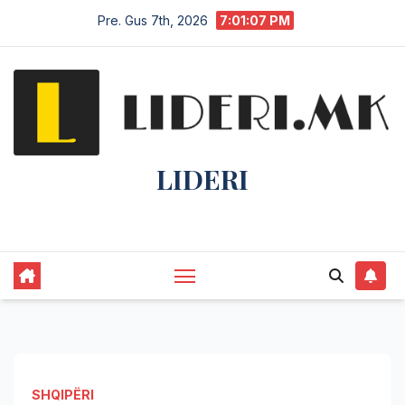
Pre. Gus 7th, 2026
7:01:08 PM
LIDERI
Lider në lajme, i pari në informim.
SHQIPËRI