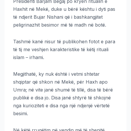
Presidenti Barjam Begaj po kryen ritualin e
Haxhit në Mekë, duke u bërë kështu i dyti pas
të ndjerit Bujar Nishani që i bashkangjitet
peligrinazhit besimor më të madh në botë.
Tashmë kanë nisur të publikohen fotot e para
të tij me veshjen karakteristike të këtij rituali
islam – irhami.
Megjithatë, ky nuk është i vetmi shtetar
shqiptar që shkon në Mekë, për Haxh apo
Umra; në vite janë shumë të tillë, disa të bërë
publikë e disa jo. Disa janë shtyrë të shkojnë
nga kurioziteti e disa nga një ndjenjë vërtetë
besimi.
Në këtë rrugëtim në vendin më të shenjtë