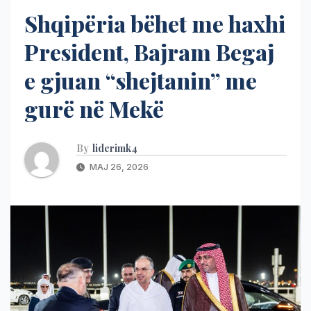
Shqipëria bëhet me haxhi
President, Bajram Begaj
e gjuan “shejtanin” me
gurë në Mekë
By
liderimk4
MAJ 26, 2026