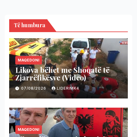
Të humbura
MAQEDONI
Likova bëhet me Shoqatë të
Zjarrëfikësve (Video)
07/08/2026
LIDERIMK4
MAQEDONI