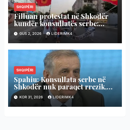
SHQIPËRI
Filluan protestat në Shkodër
kundër konsullatës serbe:
Ende i kemi të freskëta plagët
GUS 2, 2026
LIDERIMK4
(Video)
SHQIPËRI
Spahiu: Konsullata serbe në
Shkodër nuk paraqet rrezik,
Shqipëria të hapë konsullatë
KOR 31, 2026
LIDERIMK4
edhe në Novi Pazar!