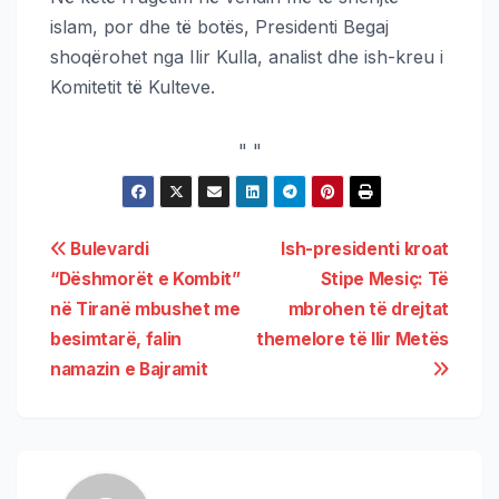
islam, por dhe të botës, Presidenti Begaj
shoqërohet nga Ilir Kulla, analist dhe ish-kreu i
Komitetit të Kulteve.
"
"
Bulevardi
Ish-presidenti kroat
“Dëshmorët e Kombit”
Stipe Mesiç: Të
në Tiranë mbushet me
mbrohen të drejtat
besimtarë, falin
themelore të Ilir Metës
namazin e Bajramit