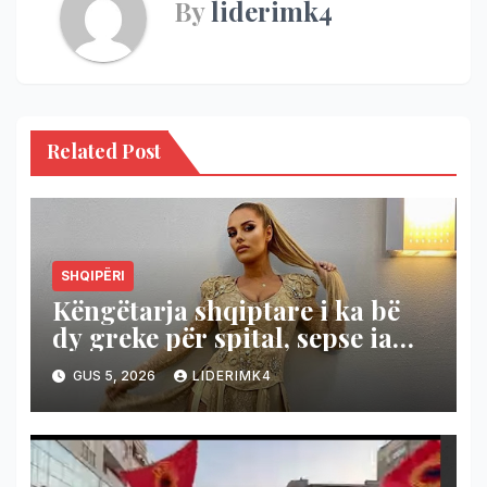
By
liderimk4
Related Post
SHQIPËRI
Këngëtarja shqiptare i ka bë
dy greke për spital, sepse ia
shanë Shqipërinë!
GUS 5, 2026
LIDERIMK4