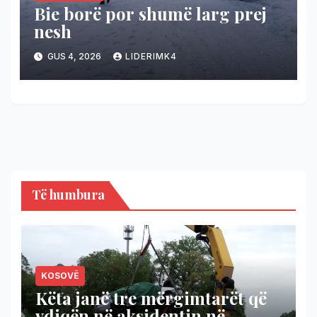
Bie borë por shumë larg prej
nesh
GUS 4, 2026
LIDERIMK4
Të humbura
KOSOVË
Këta janë tre mërgimtarët që
vdiqën në aksidentin në