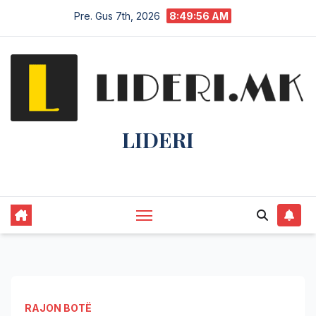
Pre. Gus 7th, 2026
8:49:56 AM
LIDERI
Lider në lajme, i pari në informim.
RAJON BOTË