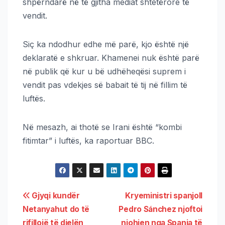
shpërndarë në të gjitha mediat shtetërore të
vendit.
Siç ka ndodhur edhe më parë, kjo është një
deklaratë e shkruar. Khamenei nuk është parë
në publik që kur u bë udhëheqësi suprem i
vendit pas vdekjes së babait të tij në fillim të
luftës.
Në mesazh, ai thotë se Irani është “kombi
fitimtar” i luftës, ka raportuar BBC.
Gjyqi kundër
Kryeministri spanjoll
Netanyahut do të
Pedro Sánchez njoftoi
rifillojë të dielën
njohjen nga Spanja të