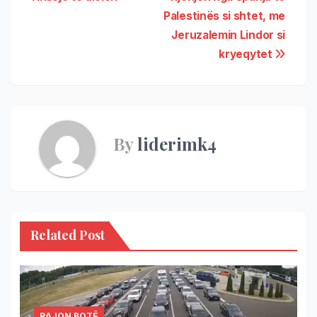
Palestinës si shtet, me
Jeruzalemin Lindor si
kryeqytet
By
liderimk4
Related Post
RAJON BOTË