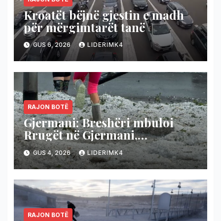
Kroatët bëjnë gjestin e madh
për mërgimtarët tanë
GUS 6, 2026
LIDERIMK4
RAJON BOTË
Gjermani: Breshëri mbuloi
Rrugët në Gjermani,
temperaturat bien nga 36 në 19
GUS 4, 2026
LIDERIMK4
gradë
RAJON BOTË