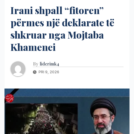
Irani shpall “fitoren”
përmes një deklarate të
shkruar nga Mojtaba
Khamenei
By
liderimk4
PRI 9, 2026