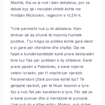
Mexhiti, tha se ai nuk i ikën debateve, por se
debati kyç që i nevojitet shtetit është me
Hristijan Mickoskin, regjisorin e VLEN-it.
“Unë parimisht nuk ju iki debateve. Kam
tentuar që aq shumë të imponoj fushatë
pozitive. T’ju tregoj se politika është garë idesh
e jo garë për ofendime dhe shpifje. Dje në
faqet e kundërkandidatit kanë prerë deklaratën
time kur flas për politikën e dy shteteve. Kanë
prerë pjesën e Palestinës, e kanë nxjerrë
vetëm Izraelin, për t’i mashtruar njerëzit.
Paramendoni çfarë porosie është kjo? Të
gënjejnë njerëzit, për të fituar besimin e tyre.
Kjo a nuk flet për karakterin e tyre. Për atë se
si kanë punuar dhe si mendojnë të punojnë.
Unë nuk do e kthej ashtu. Mirëpo, nuk duhet