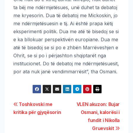
ta bëj me ndërmjetësues, unë duhet ta debatoj
me kryesorin. Dua të debatoj me Mickoskin, jo
me ndërmjetësuesin e tij. Ai është prapa këtij
eksperimenti politik. Dua me atë të bisedoj se si
e ka bllokuar perspektivën europiane. Dua me
atë të bisedoj se si po e zhbën Marrëveshjen e
Ohrit, se si po i përjashton shqiptarët nga
institucionet. Do të debatoj me ndërmjetësuesit,
por ata nuk janë vendimmarrësit”, tha Osmani.
Toshkovski me
VLEN akuzon: Bujar
kritika për gjyqësorin
Osmani, kalorësi i
fundit i Nikolla
Gruevskit