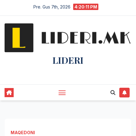
Pre. Gus 7th, 2026
4:20:11 PM
LIDERI
Lider në lajme, i pari në informim.
MAQEDONI