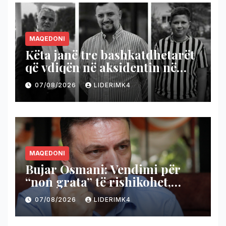
MAQEDONI
Këta janë tre bashkatdhetarët
që vdiqën në aksidentin në
Gjermani
07/08/2026
LIDERIMK4
MAQEDONI
Bujar Osmani: Vendimi për
“non grata” të rishikohet,
Shqipëria të mbetet derë e
07/08/2026
LIDERIMK4
hapur për shqiptarët