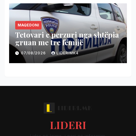
MAQEDONI
Tetovari e perzuri nga shtëpia
gruan me tre fëmijë
07/08/2026
LIDERIMK4
LIDERI