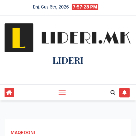
Enj. Gus 6th, 2026
7:57:28 PM
LIDERI
Lider në lajme, i pari në informim.
MAQEDONI