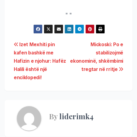
"
"
Izet Mexhiti pin
Mickoski: Po e
kafen bashkë me
stabilizojmë
Hafizin e njohur: Hafëz
ekonominë, shkëmbimi
Halili është një
tregtar në rritje
enciklopedi!
By
liderimk4