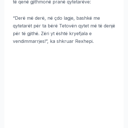
të qenë gjithmonë pranë qytetarëve:
“Derë më derë, në çdo lagje, bashkë me
qytetarët për ta bërë Tetovën qytet më të denjë
për të gjithë. Zëri yt është kryefjala e
vendimmarrjes!”, ka shkruar Rexhepi.