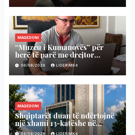
Radoiçiq
MAQEDONI
“Muzeu i Kumanovës” për
herë të parë me drejtor
shqiptar
06/08/2026
LIDERIMK4
MAQEDONI
Shqiptarët duan të ndërtojnë
një xhami 13-katëshe në
Londër
06/08/2026
LIDERIMK4