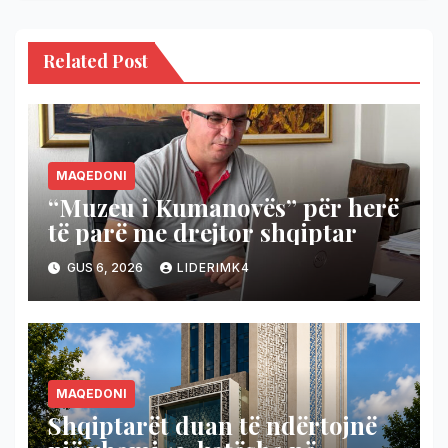
Related Post
MAQEDONI
“Muzeu i Kumanovës” për herë
të parë me drejtor shqiptar
GUS 6, 2026
LIDERIMK4
MAQEDONI
Shqiptarët duan të ndërtojnë