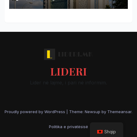
LIDERI
Lider në lajme, i pari në informim.
Proudly powered by WordPress
|
Theme: Newsup by
Themeansar
.
Politika e privatësisë
Shqip