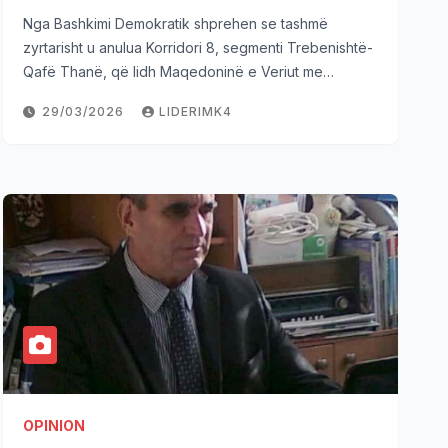
Nga Bashkimi Demokratik shprehen se tashmë
zyrtarisht u anulua Korridori 8, segmenti Trebenishtë-
Qafë Thanë, që lidh Maqedoninë e Veriut me…
29/03/2026
LIDERIMK4
OPINION