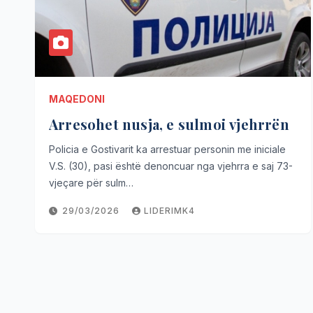
MAQEDONI
Arresohet nusja, e sulmoi vjehrrën
Policia e Gostivarit ka arrestuar personin me iniciale
V.S. (30), pasi është denoncuar nga vjehrra e saj 73-
vjeçare për sulm…
29/03/2026
LIDERIMK4