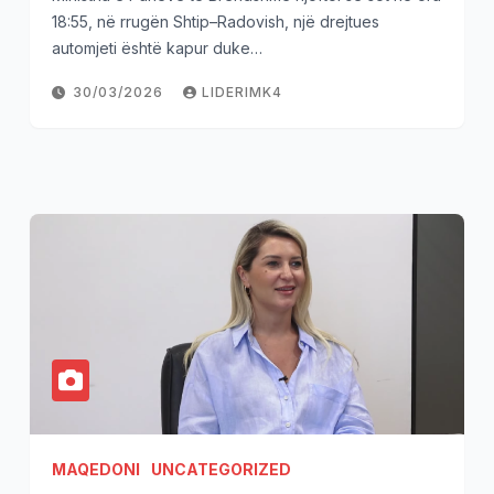
18:55, në rrugën Shtip–Radovish, një drejtues
automjeti është kapur duke…
30/03/2026
LIDERIMK4
MAQEDONI
UNCATEGORIZED