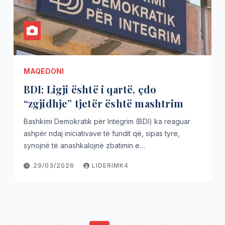
MAQEDONI
BDI: Ligji është i qartë, çdo
“zgjidhje” tjetër është mashtrim
Bashkimi Demokratik për Integrim (BDI) ka reaguar
ashpër ndaj iniciativave të fundit që, sipas tyre,
synojnë të anashkalojnë zbatimin e…
29/03/2026
LIDERIMK4