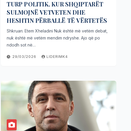
TURP POLITIK, KUR SHQIPTARËT
SULMOJNË VETVETEN DHE
HESHTIN PËRBALLË TË VËRTETËS
Shkruan: Etem Xheladini Nuk është më vetëm debat,
nuk është më vetëm mendim ndryshe. Ajo që po
ndodh sot në…
29/03/2026
LIDERIMK4