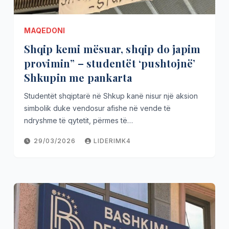
MAQEDONI
Shqip kemi mësuar, shqip do japim
provimin” – studentët ‘pushtojnë’
Shkupin me pankarta
Studentët shqiptarë në Shkup kanë nisur një aksion
simbolik duke vendosur afishe në vende të
ndryshme të qytetit, përmes të…
29/03/2026
LIDERIMK4