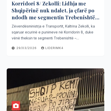
Korridori 8/ Zekolli: Lidhja me
Shqipërinë nuk ndalet, ja çfarë po
ndodh me segmentin Trebenishtë-
Qafë Thanë!
Zëvendësministrja e Transportit, Kaltrina Zekolli, ka
sqaruar ecurinë e punimeve në Korridorin 8, duke
vënë theksin te segmenti Trebenishtë –…
29/03/2026
LIDERIMK4