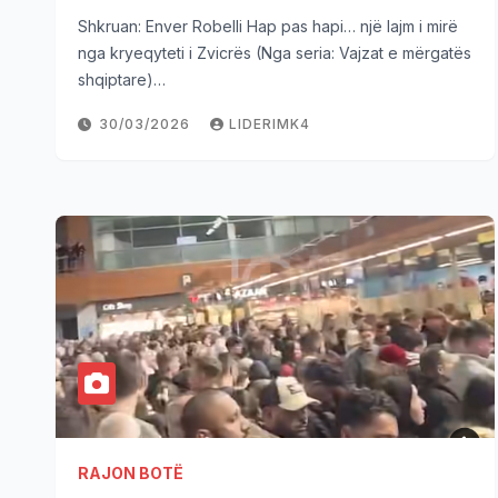
Shkruan: Enver Robelli Hap pas hapi… një lajm i mirë
nga kryeqyteti i Zvicrës (Nga seria: Vajzat e mërgatës
shqiptare)…
30/03/2026
LIDERIMK4
RAJON BOTË