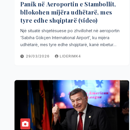
Panik në Aeroportin e Stambollit,
bllokohen mijëra udhëtarë, mes
tyre edhe shqiptarë (video)
Një situatë shqetësuese po zhvillohet në aeroportin
‘Sabiha Gökçen International Airport’, ku mijëra
udhëtarë, mes tyre edhe shqiptarë, kanë mbetur…
29/03/2026
LIDERIMK4