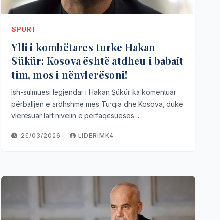
SPORT
Ylli i kombëtares turke Hakan
Sükür: Kosova është atdheu i babait
tim, mos i nënvlerësoni!
Ish-sulmuesi legjendar i Hakan Şükür ka komentuar
përballjen e ardhshme mes Turqia dhe Kosova, duke
vlerësuar lart nivelin e përfaqësueses…
29/03/2026
LIDERIMK4