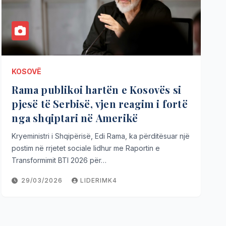
KOSOVË
Rama publikoi hartën e Kosovës si
pjesë të Serbisë, vjen reagim i fortë
nga shqiptari në Amerikë
Kryeministri i Shqipërisë, Edi Rama, ka përditësuar një
postim në rrjetet sociale lidhur me Raportin e
Transformimit BTI 2026 për…
29/03/2026
LIDERIMK4