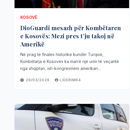
KOSOVË
DioGuardi mesazh për Kombëtaren
e Kosovës: Mezi pres t’ju takoj në
Amerikë
Në prag të finales historike kundër Turqisë,
Kombëtarja e Kosovës ka marrë një urim të veçantë
nga shqiptari, ish-kongresmeni amerikan…
29/03/2026
LIDERIMK4