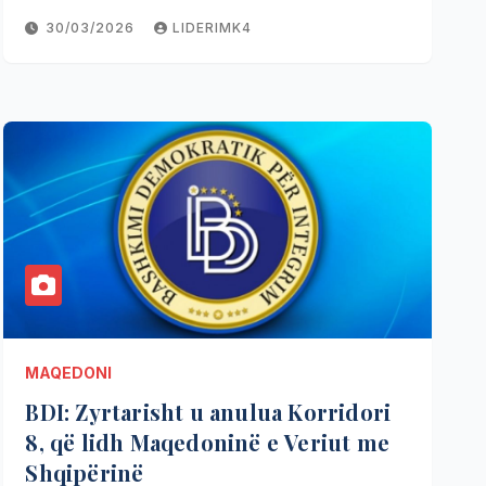
30/03/2026
LIDERIMK4
MAQEDONI
BDI: Zyrtarisht u anulua Korridori
8, që lidh Maqedoninë e Veriut me
Shqipërinë