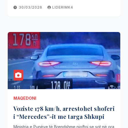
30/03/2026
LIDERIMK4
MAQEDONI
Voziste 178 km/h, arrestohet shoferi
i “Mercedes”-it me targa Shkupi
Ministria e Punëve të Brendshme njoftoi se sot në ora