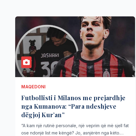
MAQEDONI
Futbollisti i Milanos me prejardhje
nga Kumanova: “Para ndeshjeve
dëgjoj Kur’an”
“A kam një rutinë personale, një veprim që më sjell fat
ose ndonjë list me këngë? Jo, asnjërën nga këto.…