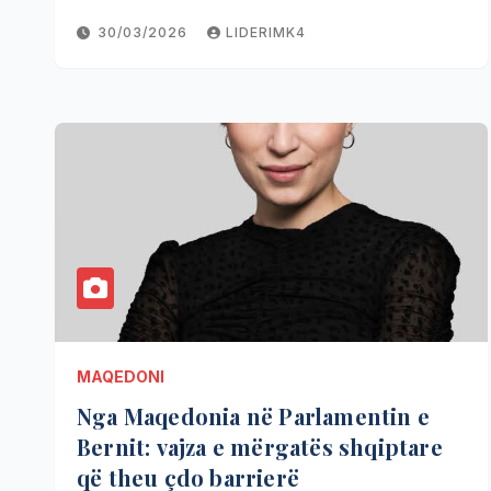
30/03/2026
LIDERIMK4
MAQEDONI
Nga Maqedonia në Parlamentin e
Bernit: vajza e mërgatës shqiptare
që theu çdo barrierë