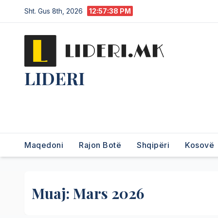
Sht. Gus 8th, 2026
12:57:39 PM
LIDERI
Lider në lajme, i pari në
informim.
Maqedoni
Rajon Botë
Shqipëri
Kosovë
Muaj:
Mars 2026