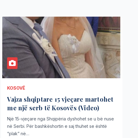
KOSOVË
Vajza shqiptare 15 vjeçare martohet
me një serb të Kosovës (Video)
Një 15-vjeçare nga Shqipëria dyshohet se u bë nuse
në Serbi. Për bashkëshortin e saj thuhet se është
“plak” në…