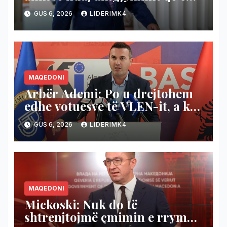
liroi Gruevskin në rastin “Talir
GUS 6, 2026
LIDERIMK4
2”
MAQEDONI
Arbër Ademi: Po u drejtohem
edhe votuesve të VLEN-it, a ka
shtet ligjor në Maqedoninë e
GUS 6, 2026
LIDERIMK4
Veriut apo s’ka fare?
MAQEDONI
Mickoski: Nuk do të
shtrenjtojmë çmimin e rrymës,