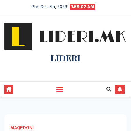
Pre. Gus 7th, 2026
1:59:03 AM
LIDERI
Lider në lajme, i pari në informim.
MAQEDONI