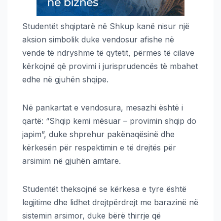
Studentët shqiptarë në Shkup kanë nisur një
aksion simbolik duke vendosur afishe në
vende të ndryshme të qytetit, përmes të cilave
kërkojnë që provimi i jurisprudencës të mbahet
edhe në gjuhën shqipe.
Në pankartat e vendosura, mesazhi është i
qartë: “Shqip kemi mësuar – provimin shqip do
japim”, duke shprehur pakënaqësinë dhe
kërkesën për respektimin e të drejtës për
arsimim në gjuhën amtare.
Studentët theksojnë se kërkesa e tyre është
legjitime dhe lidhet drejtpërdrejt me barazinë në
sistemin arsimor, duke bërë thirrje që