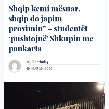
Shqip kemi mësuar,
shqip do japim
provimin” – studentët
‘pushtojnë’ Shkupin me
pankarta
By
liderimk4
MAR 29, 2026