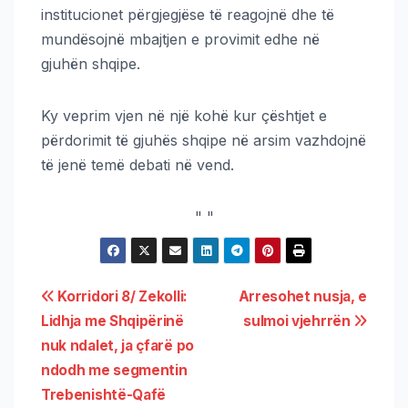
institucionet përgjegjëse të reagojnë dhe të
mundësojnë mbajtjen e provimit edhe në
gjuhën shqipe.
Ky veprim vjen në një kohë kur çështjet e
përdorimit të gjuhës shqipe në arsim vazhdojnë
të jenë temë debati në vend.
"
"
Korridori 8/ Zekolli:
Arresohet nusja, e
Lidhja me Shqipërinë
sulmoi vjehrrën
nuk ndalet, ja çfarë po
ndodh me segmentin
Trebenishtë-Qafë