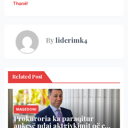
Thanë!
By
liderimk4
Related Post
MAQEDONI
Prokuroria ka paraqitur
ankesë ndaj aktgjykimit që e