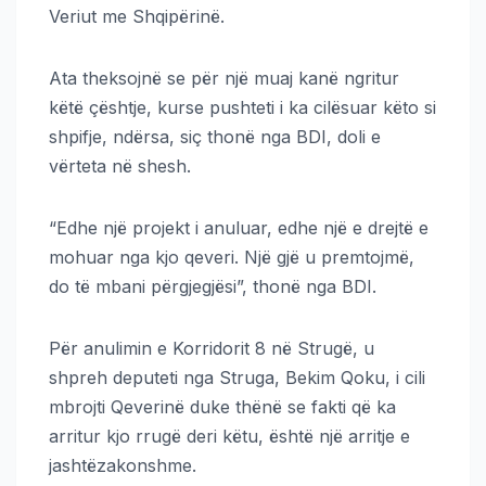
Veriut me Shqipërinë.
Ata theksojnë se për një muaj kanë ngritur
këtë çështje, kurse pushteti i ka cilësuar këto si
shpifje, ndërsa, siç thonë nga BDI, doli e
vërteta në shesh.
“Edhe një projekt i anuluar, edhe një e drejtë e
mohuar nga kjo qeveri. Një gjë u premtojmë,
do të mbani përgjegjësi”, thonë nga BDI.
Për anulimin e Korridorit 8 në Strugë, u
shpreh deputeti nga Struga, Bekim Qoku, i cili
mbrojti Qeverinë duke thënë se fakti që ka
arritur kjo rrugë deri këtu, është një arritje e
jashtëzakonshme.