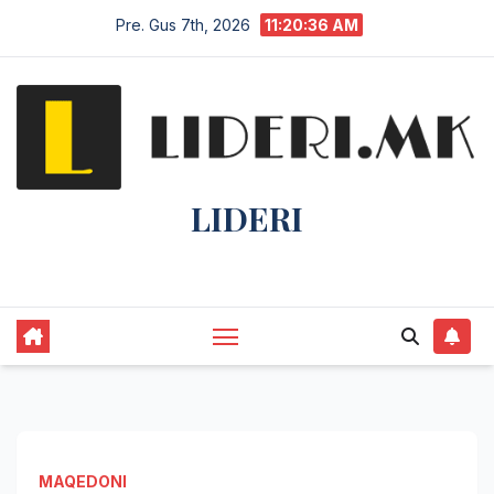
Pre. Gus 7th, 2026
11:20:37 AM
LIDERI
Lider në lajme, i pari në informim.
MAQEDONI