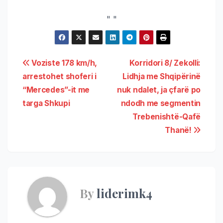
"
"
Voziste 178 km/h,
Korridori 8/ Zekolli:
arrestohet shoferi i
Lidhja me Shqipërinë
“Mercedes”-it me
nuk ndalet, ja çfarë po
targa Shkupi
ndodh me segmentin
Trebenishtë-Qafë
Thanë!
By
liderimk4