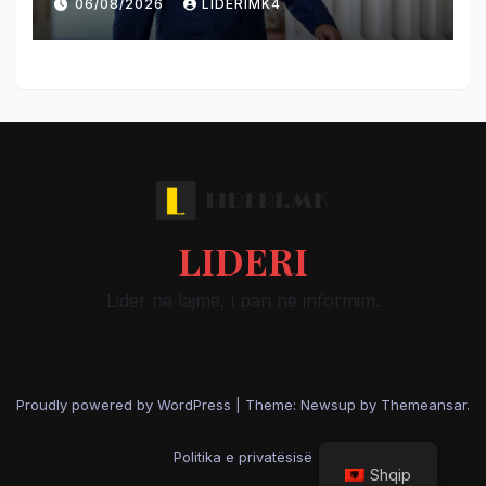
06/08/2026
LIDERIMK4
“Talir 2”
LIDERI
Lider në lajme, i pari në informim.
Proudly powered by WordPress
|
Theme: Newsup by
Themeansar
.
Politika e privatësisë
Shqip