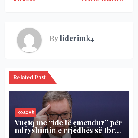
By
liderimk4
Related Post
KOSOVË
Vuçiq me “ide të çmendur” për
ndryshimin e rrjedhës së Ibrit
për të shterur Ujmanin