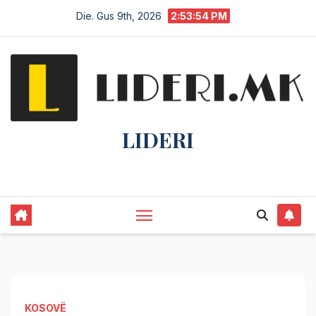
Die. Gus 9th, 2026
2:53:55 PM
LIDERI
Lider në lajme, i pari në informim.
KOSOVË