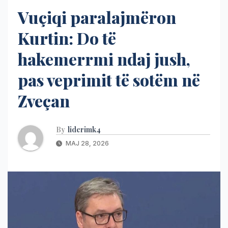
Vuçiqi paralajmëron
Kurtin: Do të
hakemerrmi ndaj jush,
pas veprimit të sotëm në
Zveçan
By
liderimk4
MAJ 28, 2026