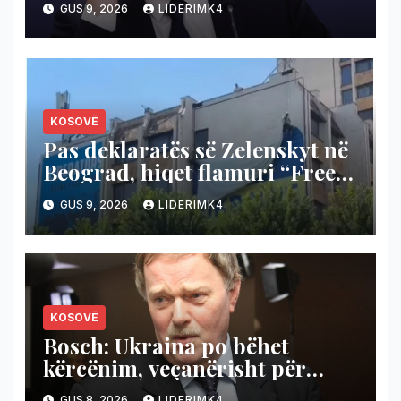
GUS 9, 2026
LIDERIMK4
KOSOVË
Pas deklaratës së Zelenskyt në
Beograd, hiqet flamuri “Free
Ukraine” në Prishtinë (Video)
GUS 9, 2026
LIDERIMK4
KOSOVË
Bosch: Ukraina po bëhet
kërcënim, veçanërisht për
Kosovën, BE ta kushtëzojë me
GUS 8, 2026
LIDERIMK4