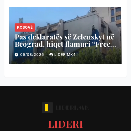
KOSOVË
Pas deklaratës së Zelenskyt në
Beograd, hiqet flamuri “Free
Ukraine” në Prishtinë (Video)
09/08/2026
LIDERIMK4
LIDERI