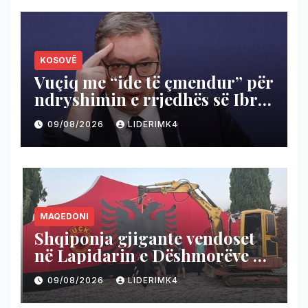
KOSOVË
Vuçiq me “ide të çmendur” për
ndryshimin e rrjedhës së Ibrit
për të shterur Ujmanin
09/08/2026
LIDERIMK4
MAQEDONI
Shqiponja gjigante vendoset
në Lapidarin e Dëshmorëve në
fshatin Hotël të Likovës
09/08/2026
LIDERIMK4
(Kumanovë)