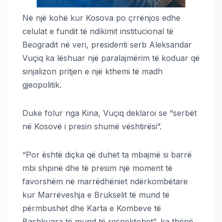
Në një kohë kur Kosova po çrrënjos edhe
celulat e fundit të ndikimit institucional të
Beogradit në veri, presidenti serb Aleksandar
Vuçiq ka lëshuar një paralajmërim të koduar që
sinjalizon pritjen e një kthemi të madh
gjeopolitik.
Duke folur nga Kina, Vuçiq deklaroi se “serbët
në Kosovë i presin shumë vështirësi”.
“Por është diçka që duhet ta mbajmë si barrë
mbi shpinë dhe të presim një moment të
favorshëm në marrëdhëniet ndërkombëtare
kur Marrëveshja e Brukselit të mund të
përmbushet dhe Karta e Kombeve të
Bashkuara të mund të respektohet”, ka thënë