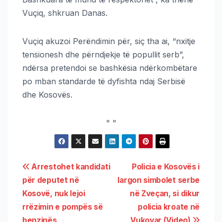
Vuçiq, shkruan Danas.
Vuçiq akuzoi Perëndimin për, siç tha ai, “nxitje
tensionesh dhe përndjekje të popullit serb”,
ndërsa pretendoi se bashkësia ndërkombëtare
po mban standarde të dyfishta ndaj Serbisë
dhe Kosovës.
"
"
Arrestohet kandidati
Policia e Kosovës i
për deputet në
largon simbolet serbe
Kosovë, nuk lejoi
në Zveçan, si dikur
rrëzimin e pompës së
policia kroate në
benzinës
Vukovar (Video)