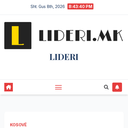
Sht. Gus 8th, 2026
8:43:40 PM
LIDERI
Lider në lajme, i pari në informim.
KOSOVË