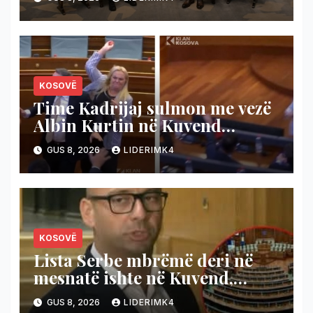
KOSOVË
Time Kadrijaj sulmon me vezë
Albin Kurtin në Kuvend
(Video)
GUS 8, 2026
LIDERIMK4
KOSOVË
​Lista Serbe mbrëmë deri në
mesnatë ishte në Kuvend,
Krasniqi nga VV-opozitës: U
GUS 8, 2026
LIDERIMK4
kanë ardhur në ndihmë