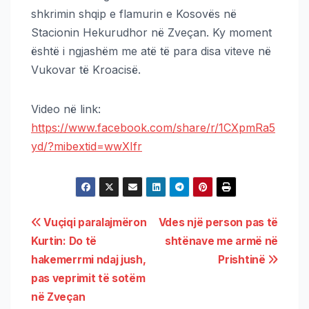
shkrimin shqip e flamurin e Kosovës në
Stacionin Hekurudhor në Zveçan. Ky moment
është i ngjashëm me atë të para disa viteve në
Vukovar të Kroacisë.
Video në link:
https://www.facebook.com/share/r/1CXpmRa5
yd/?mibextid=wwXIfr
Vuçiqi paralajmëron
Vdes një person pas të
Kurtin: Do të
shtënave me armë në
hakemerrmi ndaj jush,
Prishtinë
pas veprimit të sotëm
në Zveçan