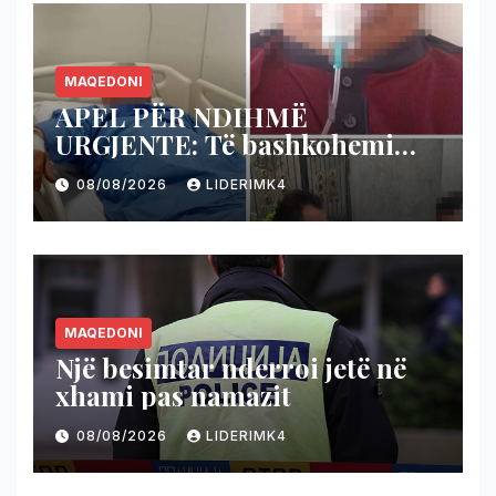
MAQEDONI
APEL PËR NDIHMË
URGJENTE: Të bashkohemi
për shpëtimin e veteranit
08/08/2026
LIDERIMK4
kumanovar të dy luftërave
MAQEDONI
Një besimtar nderroi jetë në
xhami pas namazit
08/08/2026
LIDERIMK4