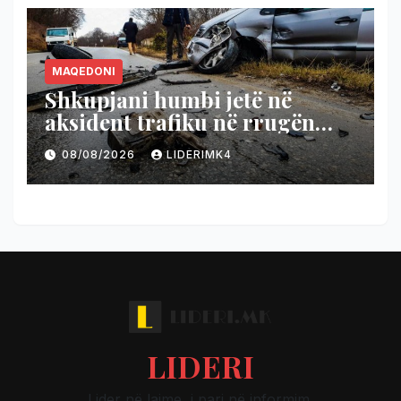
MAQEDONI
Shkupjani humbi jetë në
aksident trafiku në rrugën
Gostivar – Kërçovë!
08/08/2026
LIDERIMK4
LIDERI
Lider në lajme, i pari në informim.