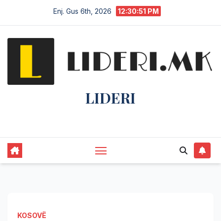
Enj. Gus 6th, 2026
12:30:51 PM
LIDERI
Lider në lajme, i pari në informim.
KOSOVË