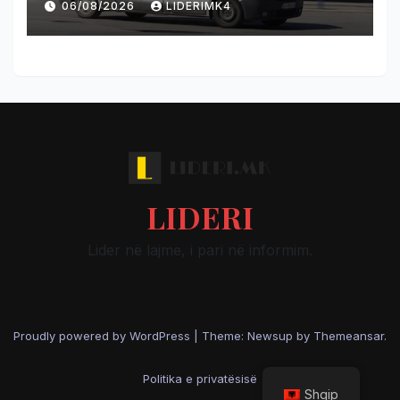
06/08/2026
LIDERIMK4
LIDERI
Lider në lajme, i pari në informim.
Proudly powered by WordPress
|
Theme: Newsup by
Themeansar
.
Politika e privatësisë
Shqip