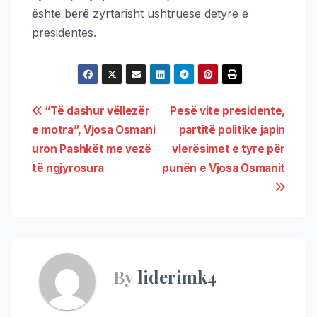
është bërë zyrtarisht ushtruese detyre e
presidentes.
“Të dashur vëllezër
Pesë vite presidente,
e motra”, Vjosa Osmani
partitë politike japin
uron Pashkët me vezë
vlerësimet e tyre për
të ngjyrosura
punën e Vjosa Osmanit
By
liderimk4