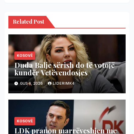
Related Post
KOSOVË
Duda Balje sërish do të votojë
kundër Vetëvendosjes
GUS 6, 2026
LIDERIMK4
KOSOVË
LDK pranon marrëveshjen me