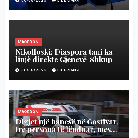
06/08/2026
LIDERIMK4
(Video)
MAQEDONI
Nikolloski: Diaspora tani ka
linjë direkte Gjenevë-Shkup
06/08/2026
LIDERIMK4
MAQEDONI
Digjet një banesë në Gostivar,
tre persona të lënduar, mes
tyre dy policë