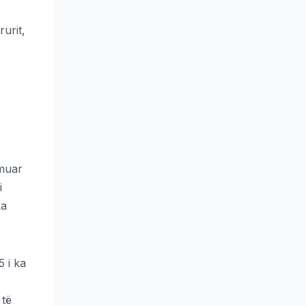
urit,
rmuar
i
ka
5 i ka
 të