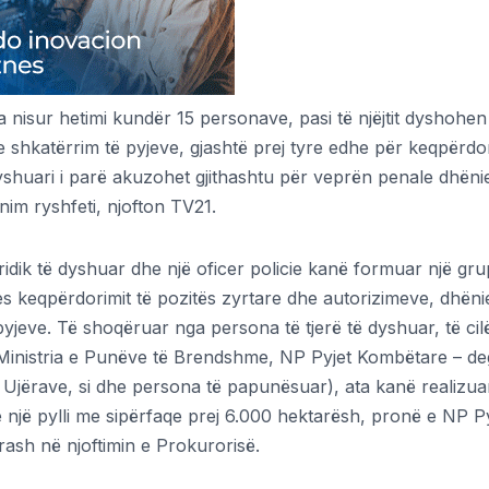
 nisur hetimi kundër 15 personave, pasi të njëjtit dyshohen
 shkatërrim të pyjeve, gjashtë prej tyre edhe për keqpërdo
dyshuari i parë akuzohet gjithashtu për veprën penale dhëni
nim ryshfeti, njofton TV21.
uridik të dyshuar dhe një oficer policie kanë formuar një gr
es keqpërdorimit të pozitës zyrtare dhe autorizimeve, dhëni
 pyjeve. Të shoqëruar nga persona të tjerë të dyshuar, të cil
(Ministria e Punëve të Brendshme, NP Pyjet Kombëtare – d
e Ujërave, si dhe persona të papunësuar), ata kanë realizua
 e një pylli me sipërfaqe prej 6.000 hektarësh, pronë e NP P
sh në njoftimin e Prokurorisë.