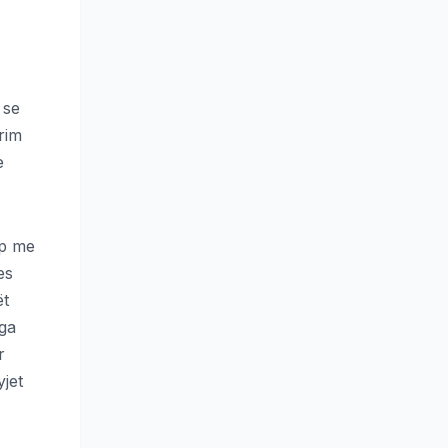
 se
rim
e
up me
es
ët
ega
r
yjet