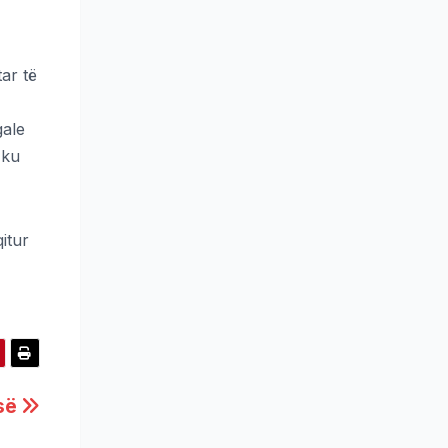
ar të
gale
 ku
itur
isë