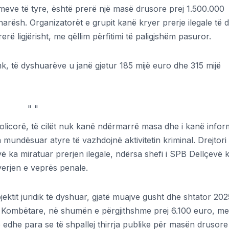
rimeve të tyre, është prerë një masë drusore prej 1.500.000
rësh. Organizatorët e grupit kanë kryer prerje ilegale të dr
rerë ligjërisht, me qëllim përfitimi të paligjshëm pasuror.
k, të dyshuarëve u janë gjetur 185 mijë euro dhe 315 mijë
"
"
licorë, të cilët nuk kanë ndërmarrë masa dhe i kanë info
 mundësuar atyre të vazhdojnë aktivitetin kriminal. Drejtori 
ka miratuar prerjen ilegale, ndërsa shefi i SPB Dellçevë 
yerjen e veprës penale.
jektit juridik të dyshuar, gjatë muajve gusht dhe shtator 202
et Kombëtare, në shumën e përgjithshme prej 6.100 euro, me
dje edhe para se të shpallej thirrja publike për masën drusore