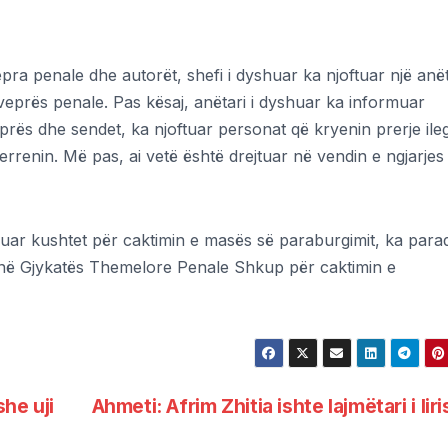
pra penale dhe autorët, shefi i dyshuar ka njoftuar një anët
 veprës penale. Pas kësaj, anëtari i dyshuar ka informuar
veprës dhe sendet, ka njoftuar personat që kryenin prerje ile
errenin. Më pas, ai vetë është drejtuar në vendin e ngjarjes
suar kushtet për caktimin e masës së paraburgimit, ka paraq
anë Gjykatës Themelore Penale Shkup për caktimin e
he uji
Ahmeti: Afrim Zhitia ishte lajmëtari i lir