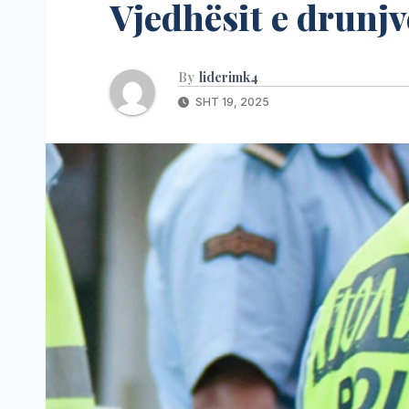
Vjedhësit e drunj
By
liderimk4
SHT 19, 2025