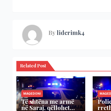
By
liderimk4
Related Post
MAQEDONI
MAQED
Të shtëna me armë
Poli
në Saraj, qëllohet
rret