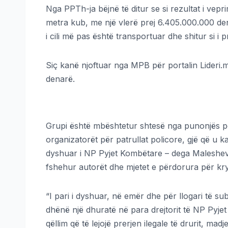
Nga PPTh-ja bëjnë të ditur se si rezultat i vep
metra kub, me një vlerë prej 6.405.000.000 dena
i cili më pas është transportuar dhe shitur si i p
Siç kanë njoftuar nga MPB për portalin Lideri.m
denarë.
Grupi është mbështetur shtesë nga punonjës po
organizatorët për patrullat policore, gjë që u ka
dyshuar i NP Pyjet Kombëtare – dega Maleshevë 
fshehur autorët dhe mjetet e përdorura për kr
“I pari i dyshuar, në emër dhe për llogari të sub
dhënë një dhuratë në para drejtorit të NP Pyj
qëllim që të lejojë prerjen ilegale të drurit, ma