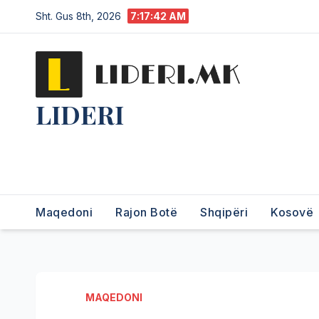
Sht. Gus 8th, 2026
7:17:44 AM
LIDERI
Lider në lajme, i pari në
informim.
Maqedoni
Rajon Botë
Shqipëri
Kosovë
MAQEDONI