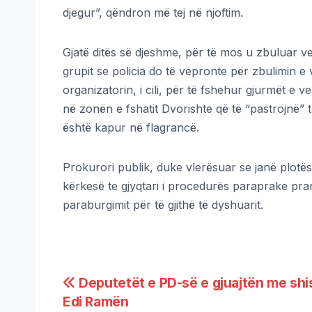
djegur”, qëndron më tej në njoftim.
Gjatë ditës së djeshme, për të mos u zbuluar ve
grupit se policia do të vepronte për zbulimin e
organizatorin, i cili, për të fshehur gjurmët e 
në zonën e fshatit Dvorishte që të “pastrojnë” t
është kapur në flagrancë.
Prokurori publik, duke vlerësuar se janë plotë
kërkesë te gjyqtari i procedurës paraprake pr
paraburgimit për të gjithë të dyshuarit.
Deputetët e PD-së e gjuajtën me shis
Edi Ramën