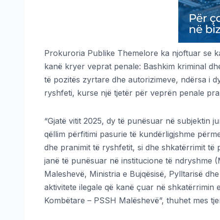
Prokuroria Publike Themelore ka njoftuar se ka
kanë kryer veprat penale: Bashkim kriminal dhe
të pozitës zyrtare dhe autorizimeve, ndërsa i 
ryshfeti, kurse një tjetër për veprën penale pra
“Gjatë vitit 2025, dy të punësuar në subjektin j
qëllim përfitimi pasurie të kundërligjshme përm
dhe pranimit të ryshfetit, si dhe shkatërrimit të
janë të punësuar në institucione të ndryshme 
Maleshevë, Ministria e Bujqësisë, Pylltarisë dh
aktivitete ilegale që kanë çuar në shkatërrimin
Kombëtare – PSSH Malëshevë”, thuhet mes tjera