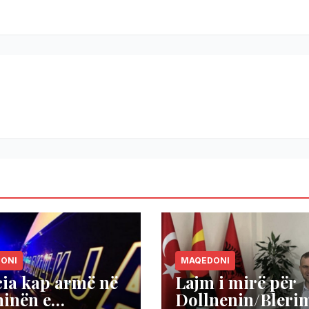
ONI
MAQEDONI
cia kap armë në
Lajm i mirë për
hinën e
Dollnenin/Bleri