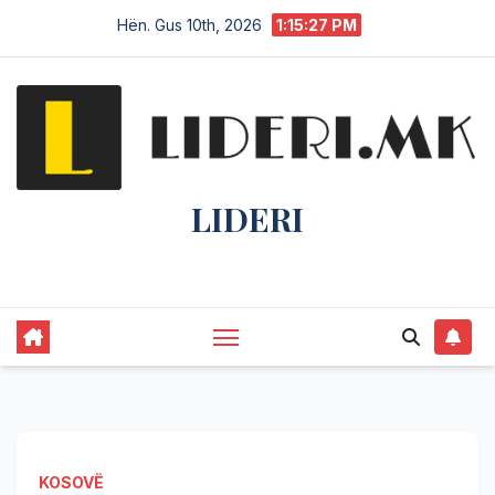
Hën. Gus 10th, 2026
1:15:28 PM
LIDERI
Lider në lajme, i pari në informim.
KOSOVË