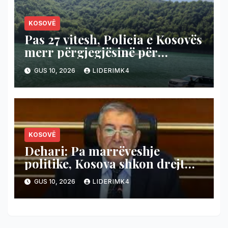
KOSOVË
Pas 27 vitesh, Policia e Kosovës
merr përgjegjësinë për
sigurinë në urën e Ibrit
GUS 10, 2026
LIDERIMK4
KOSOVË
Dehari: Pa marrëveshje
politike, Kosova shkon drejt
zgjedhjeve të reja
GUS 10, 2026
LIDERIMK4