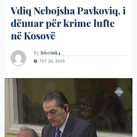
Vdiq Nebojsha Pavkoviq, i
dënuar për krime lufte
në Kosovë
By
liderimk4
TET 20, 2025