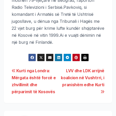
moshën 79-vjeçare në Beograd, raporton
Radio Televizioni i Serbisë.Pavkoviq, si
komandant i Armatës së Tretë të Ushtrisë
jugosllave, u dënua nga Tribunali i Hagës me
22 vjet burg për krime lufte kundër shqiptarëve
në Kosovë në vitin 1999.Ai e vuajti dënimin në
një burg në Finlandë.
Kurti nga Londra:
LVV dhe LDK arrijnë
Mërgata është forcë e
koalicion në Vushtrri, i
zhvillimit dhe
pranishëm edhe Kurti
përparimit të Kosovës