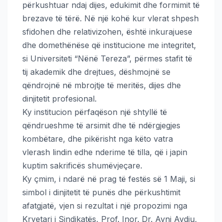
përkushtuar ndaj dijes, edukimit dhe formimit të
brezave të tërë. Në një kohë kur vlerat shpesh
sfidohen dhe relativizohen, është inkurajuese
dhe domethënëse që institucione me integritet,
si Universiteti “Nënë Tereza”, përmes stafit të
tij akademik dhe drejtues, dëshmojnë se
qëndrojnë në mbrojtje të meritës, dijes dhe
dinjitetit profesional.
Ky institucion përfaqëson një shtyllë të
qëndrueshme të arsimit dhe të ndërgjegjes
kombëtare, dhe pikërisht nga këto vatra
vlerash lindin edhe nderime të tilla, që i japin
kuptim sakrificës shumëvjeçare.
Ky çmim, i ndarë në prag të festës së 1 Maji, si
simbol i dinjitetit të punës dhe përkushtimit
afatgjatë, vjen si rezultat i një propozimi nga
Kryetari i Sindikatës, Prof. Inor. Dr. Avni Avdiu,