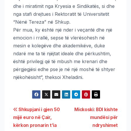
dhe i miratimit nga Kryesia e Sindikatës, si dhe
nga stafi drejtues i Rektoratit të Universitetit
“Nënë Tereza” në Shkup.
Për mua, ky është një nder i veçantë dhe një
emocion i rrallë, sepse të vlerësohesh në
mesin e kolegëve dhe akademikëve, duke
ndarë me ta të njëjtat ideale dhe përkushtim,
është privilegj që të mbush me krenari dhe
përgjegjësi edhe pse je në një moshë të shtyer
njëkohësisht”, theksoi Xheladini.
Shkupjani i gjen 50
Mickoski: BDI kishte
mijë euro në Çair,
mundësi për
kërkon pronarin t’ia
ndryshimet