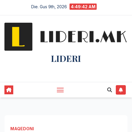
Die. Gus 9th, 2026
4:49:43 AM
LIDERI
Lider në lajme, i pari në informim.
MAQEDONI