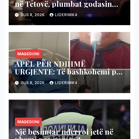
në Tetovë, plumbat godasin
shtëpinë dhe veturën e një 48-
GUS 8, 2026
LIDERIMK4
vjeçari
MAQEDONI
APEL PËR NDIHMË
URGJENTE: Të bashkohemi për
shpëtimin e veteranit
GUS 8, 2026
LIDERIMK4
kumanovar të dy luftërave
MAQEDONI
Një besimtar nderroi jetë në