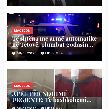
njohjen e Kosovës
MAQEDONI
Të shtëna me armë automatike
në Tetovë, plumbat godasin
shtëpinë dhe veturën e një 48-
08/08/2026
LIDERIMK4
vjeçari
MAQEDONI
APEL PËR NDIHMË
URGJENTE: Të bashkohemi
për shpëtimin e veteranit
08/08/2026
LIDERIMK4