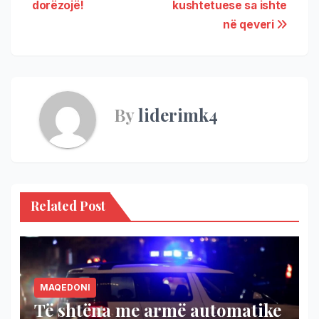
dorëzojë!
kushtetuese sa ishte
në qeveri
By
liderimk4
Related Post
MAQEDONI
Të shtëna me armë automatike