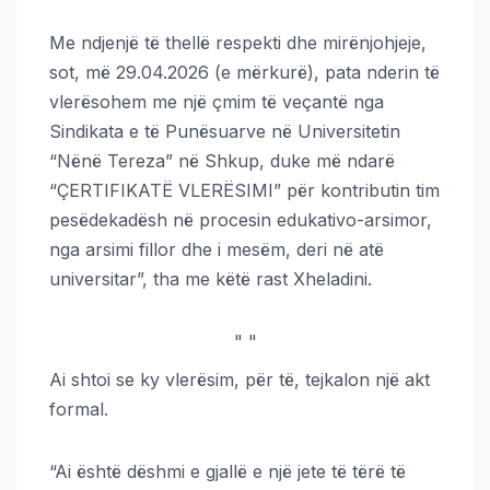
Me ndjenjë të thellë respekti dhe mirënjohjeje,
sot, më 29.04.2026 (e mërkurë), pata nderin të
vlerësohem me një çmim të veçantë nga
Sindikata e të Punësuarve në Universitetin
“Nënë Tereza” në Shkup, duke më ndarë
“ÇERTIFIKATË VLERËSIMI” për kontributin tim
pesëdekadësh në procesin edukativo-arsimor,
nga arsimi fillor dhe i mesëm, deri në atë
universitar”, tha me këtë rast Xheladini.
"
"
Ai shtoi se ky vlerësim, për të, tejkalon një akt
formal.
“Ai është dëshmi e gjallë e një jete të tërë të