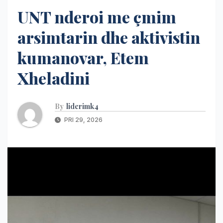
UNT nderoi me çmim
arsimtarin dhe aktivistin
kumanovar, Etem
Xheladini
By
liderimk4
PRI 29, 2026