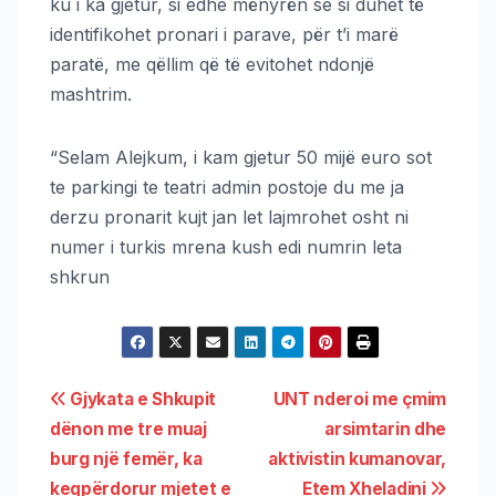
ku i ka gjetur, si edhe mënyrën se si duhet të
identifikohet pronari i parave, për t’i marë
paratë, me qëllim që të evitohet ndonjë
mashtrim.
“Selam Alejkum, i kam gjetur 50 mijë euro sot
te parkingi te teatri admin postoje du me ja
derzu pronarit kujt jan let lajmrohet osht ni
numer i turkis mrena kush edi numrin leta
shkrun
Gjykata e Shkupit
UNT nderoi me çmim
dënon me tre muaj
arsimtarin dhe
burg një femër, ka
aktivistin kumanovar,
keqpërdorur mjetet e
Etem Xheladini