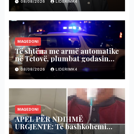
08/08/2026
LIDERIMK4
njohjen e Kosovës
MAQEDONI
Të shtëna me armë automatike
në Tetovë, plumbat godasin
shtëpinë dhe veturën e një 48-
08/08/2026
LIDERIMK4
vjeçari
MAQEDONI
APEL PËR NDIHMË
URGJENTE: Të bashkohemi
për shpëtimin e veteranit