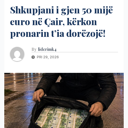
Shkupjani i gjen 50 mijë
euro në Çair, kërkon
pronarin t’ia dorëzojë!
By
liderimk4
PRI 29, 2026