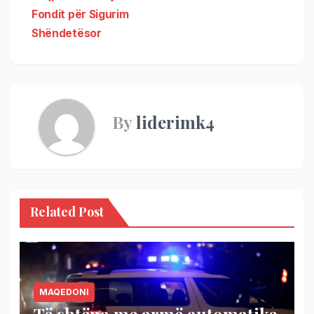
Fondit për Sigurim
Shëndetësor
By
liderimk4
Related Post
MAQEDONI
Të shtëna me armë automatike