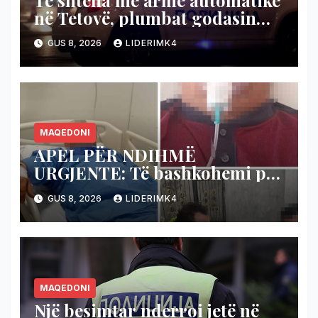
në Tetovë, plumbat godasin
shtëpinë dhe veturën e një 48-
GUS 8, 2026
LIDERIMK4
vjeçari
MAQEDONI
APEL PËR NDIHMË
URGJENTE: Të bashkohemi për
shpëtimin e veteranit
GUS 8, 2026
LIDERIMK4
kumanovar të dy luftërave
MAQEDONI
Një besimtar nderroi jetë në