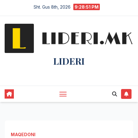
Sht. Gus 8th, 2026
9:28:52 PM
LIDERI
Lider në lajme, i pari në informim.
MAQEDONI