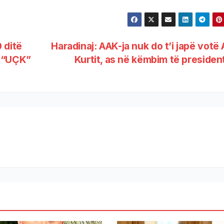
 ditë
Haradinaj: AAK-ja nuk do t’i japë votë 
t “UÇK”
Kurtit, as në këmbim të presiden