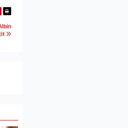
Albin
tit