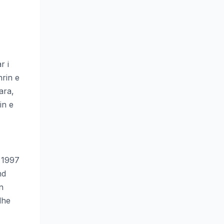
r i
rin e
ara,
in e
i 1997
nd
n
dhe