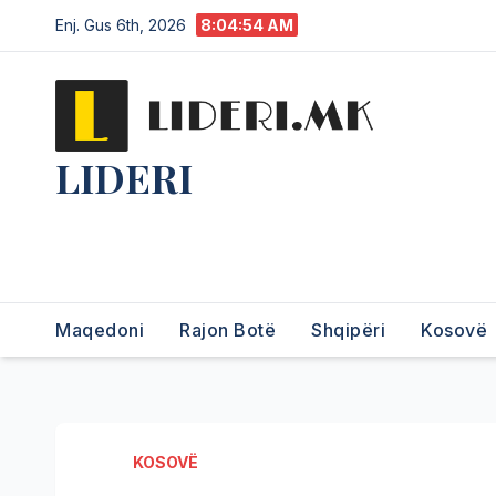
Enj. Gus 6th, 2026
8:04:55 AM
LIDERI
Lider në lajme, i pari në
informim.
Maqedoni
Rajon Botë
Shqipëri
Kosovë
KOSOVË