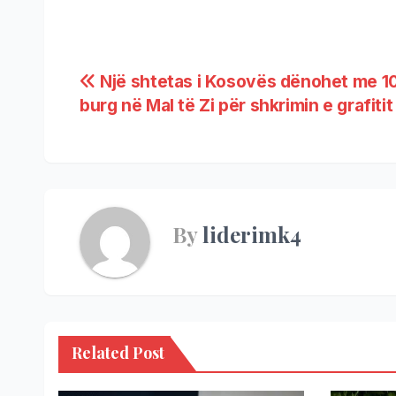
Një shtetas i Kosovës dënohet me 10
burg në Mal të Zi për shkrimin e grafiti
By
liderimk4
Related Post