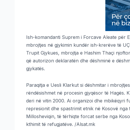
Ish-komandanti Suprem i Forcave Aleate për Ev
mbrojtjes në gjykimin kundër ish-krerëve të U
Trupit Gjykues, mbrojtja e Hashim Thaçi njofto
që autorizon deklaratën dhe dëshminë e dëshmitar
gjykatës.
Paraqitja e Uesli Klarkut si dëshmitar i mbrojtj
rëndësishmet në procesin gjyqësor të Hagës. Kl
deri në vitin 2000. Ai organizoi dhe mbikëqyri f
represionit dhe spastrimit etnik në Kosovë nga 
Millosheviqin, të tërhiqte forcat serbe nga Kos
kthimit të refugjatëve. /Alsat.mk