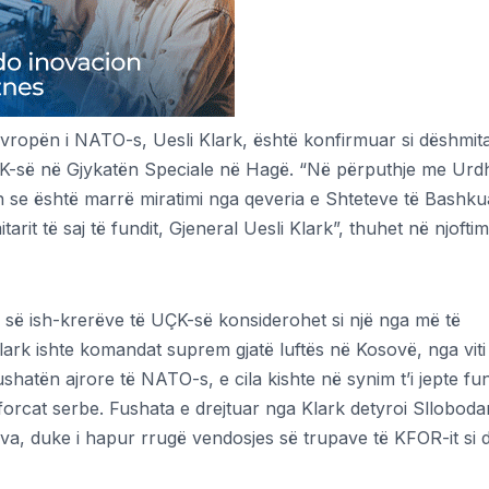
ropën i NATO-s, Uesli Klark, është konfirmuar si dëshmita
ÇK-së në Gjykatën Speciale në Hagë. “Në përputhje me Urdh
n se është marrë miratimi nga qeveria e Shteteve të Bashku
it të saj të fundit, Gjeneral Uesli Klark”, thuhet në njoftim
es së ish-krerëve të UÇK-së konsiderohet si një nga më të
ark ishte komandat suprem gjatë luftës në Kosovë, nga vit
ushatën ajrore të NATO-s, e cila kishte në synim t’i jepte fu
forcat serbe. Fushata e drejtuar nga Klark detyroi Slloboda
ova, duke i hapur rrugë vendosjes së trupave të KFOR-it si 