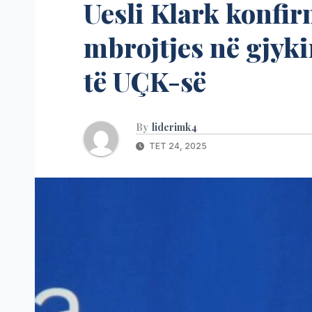
Uesli Klark konfir
mbrojtjes në gjyk
të UÇK-së
By
liderimk4
TET 24, 2025