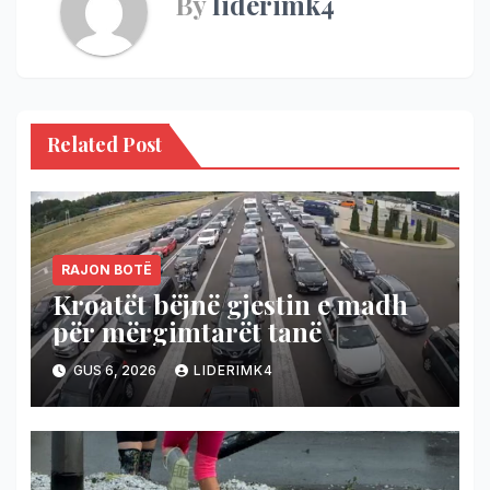
By
liderimk4
Related Post
RAJON BOTË
Kroatët bëjnë gjestin e madh
për mërgimtarët tanë
GUS 6, 2026
LIDERIMK4