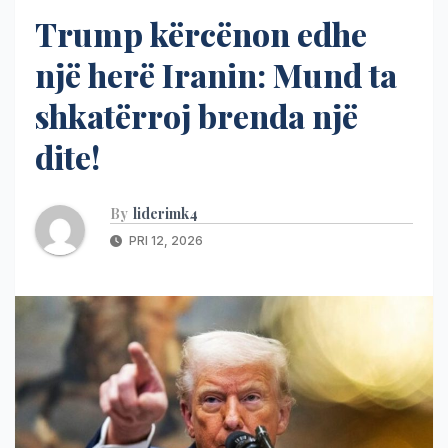
Trump kërcënon edhe
një herë Iranin: Mund ta
shkatërroj brenda një
dite!
By
liderimk4
PRI 12, 2026