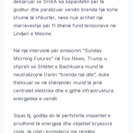
deklaruar se SHBA ka kapacitetin për të
goditur dhe paralizuar vendin brenda një kohe
shumë të shkurtër, nëse nuk arrihet një
marrëveshje për t’i dhënë fund tensioneve në
Lindjen e Mesme.
Në një intervistë për emisionin “Sunday
Morning Futures” në Fox News, Trump u
shpreh se Shtetet e Bashkuara mund të
neutralizojnë Iranin “brenda një dite”, duke
theksuar se në shënjestër mund të jenë
centralet elektrike dhe e gjithë infrastruktura
energjetike e vendit.
Sipas tij, goditja do të përfshinte impiantet e
prodhimit të energjisë dhe objektet kryesore
civile, të cilat i konsideroi me rëndësi