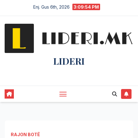
Enj. Gus 6th, 2026
3:09:55 PM
LIDERI
Lider në lajme, i pari në informim.
RAJON BOTË