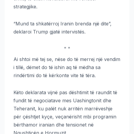
strategjike.
“Mund ta shkatërroj Iranin brenda një dite”,
deklaroi Trump gjatë intervistës.
"
"
Ai shtoi më tej se, nëse do të merrej një vendim
i tillë, dëmet do të ishin aq të mëdha sa
rindërtimi do të kërkonte vite të tëra.
Këto deklarata vijnë pas dështimit të raundit të
fundit të negociatave mes Uashingtonit dhe
Teheranit, ku palët nuk arritën marrëveshje
për çështjet kyçe, veçanërisht mbi programin
bërthamor iranian dhe tensionet në
Ngushticën e Hormuzit.