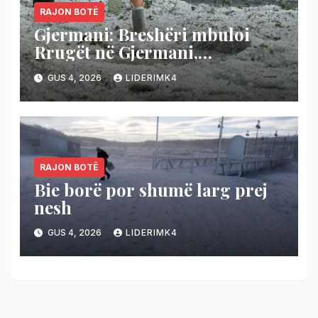
RAJON BOTË
Gjermani: Breshëri mbuloi
Rrugët në Gjermani,
temperaturat bien nga 36 në 19
GUS 4, 2026
LIDERIMK4
gradë
RAJON BOTË
Bie borë por shumë larg prej
nesh
GUS 4, 2026
LIDERIMK4