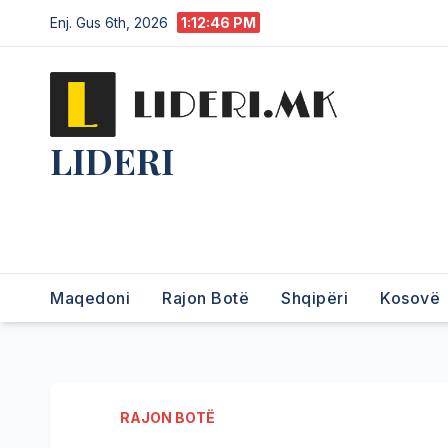
Enj. Gus 6th, 2026
1:12:47 PM
LIDERI
Lider në lajme, i pari në
informim.
Maqedoni
Rajon Botë
Shqipëri
Kosovë
RAJON BOTË