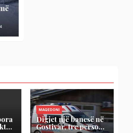
umë
4
MAQEDONI
pora
Digjet një banesë në
ekte
Gostivar, tre persona