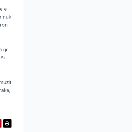
e e
pa nuk
eron
i që
 Ai
muzit
rake,