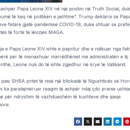
 ashpër Papa Leone XIV në një postim në Truth Social, duk
 “shumë të keq në politikën e jashtme”. Trump deklaroi se Pa
oneve fetare gjatë pandemisë COVID-19, duke shtuar se pref
tetës të fortë të lëvizjes MAGA.
ja e Papa Leone XIV ishte e papritur dhe e ndikuar nga fakt
bërë për të menaxhuar marrëdhëniet me administratën e tij.
ardhë, Leone nuk do të ishte zgjedhur në krye të Vatikanit.
pasi SHBA pritet të nisë një bllokadë të Ngushticës së Hor
ni ka paralajmëruar reagim të ashpër ndaj çdo pranie ushta
në për ndryshim të vazhdueshëm të kushteve dhe qasje
more.