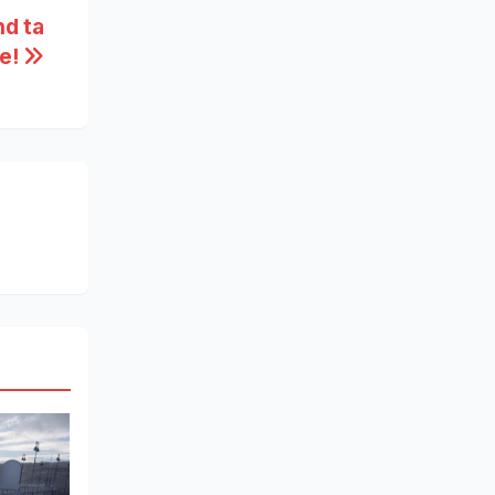
nd ta
te!