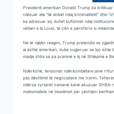
Presidenti amerikan Donald Trump ka kritikuar
cilësuar atë “të dobët ndaj kriminalitetit” dhe
ka adresuar siç duhet kufizimet ndaj instituci
vëllain e tij Louis, të cilin e përshkroi si mbësh
Në të njëjtin reagim, Trump pretendoi se zgjedh
ai është amerikan, duke sugjeruar se kjo ishte 
madje shtoi se pa praninë e tij në Shtëpinë e B
Ndërkohë, tensionet ndërkombëtare janë rritur 
pas dështimit të negociatave me Iranin. Tehera
ndërsa zyrtarët iranianë kanë akuzuar SHBA-
maksimaliste në bisedimet për çështjen bërtha