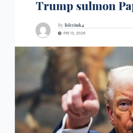
Trump sulmon Pap
By
liderimk4
PRI 13, 2026