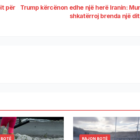
it për
Trump kërcënon edhe një herë Iranin: Mu
shkatërroj brenda një di
 BOTË
RAJON BOTË