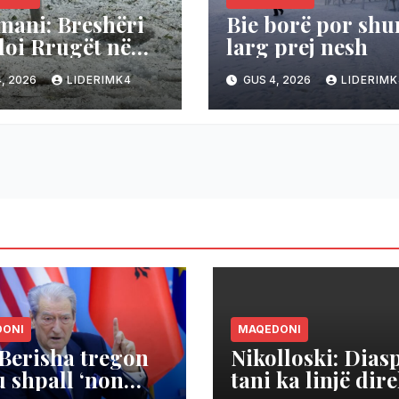
mani: Breshëri
Bie borë por sh
oi Rrugët në
larg prej nesh
mani,
, 2026
LIDERIMK4
GUS 4, 2026
LIDERIMK
eraturat bien
36 në 19 gradë
DONI
MAQEDONI
 Berisha tregon
Nikolloski: Dias
u shpall ‘non
tani ka linjë dir