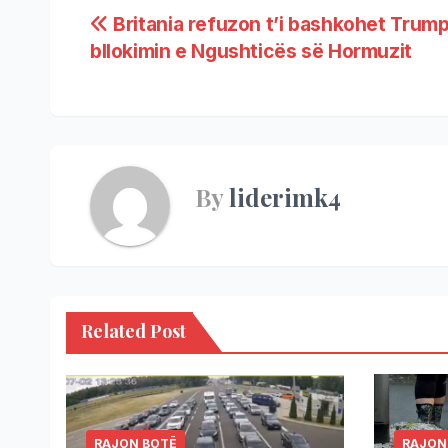
Britania refuzon t’i bashkohet Trump
bllokimin e Ngushticës së Hormuzit
By
liderimk4
Related Post
RAJON BOTË
RAJON