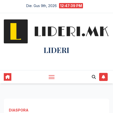
Die. Gus 9th, 2026
12:47:39 PM
LIDERI
Lider në lajme, i pari në informim.
DIASPORA