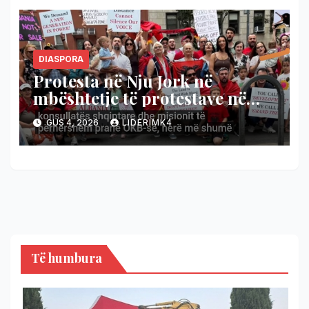
DIASPORA
Protesta në Nju Jork në
mbështetje të protestave në
Tiranë (Video)
GUS 4, 2026
LIDERIMK4
Të humbura