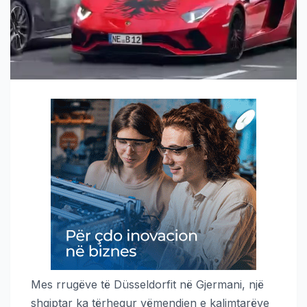
Mes rrugëve të Düsseldorfit në Gjermani, një
shqiptar ka tërhequr vëmendjen e kalimtarëve