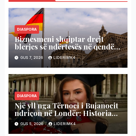
DIASPORA
Biznesmeni shqiptar drejt
blerjes së ndërtesës në qendër
të Mynihut me çmim 120
GUS 7, 2026
LIDERIMK4
milionë euro (Emri)
DIASPORA
Një yll nga Tërnoci i Bujanocit
ndriçon në Londër: Historia
frymëzuese e Altina Sulejmanit
GUS 5, 2026
LIDERIMK4