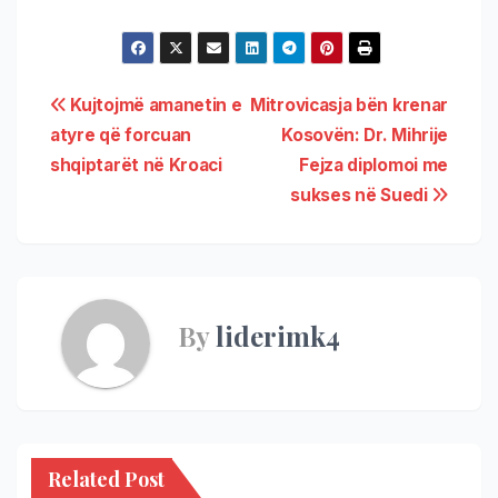
Kujtojmë amanetin e
Mitrovicasja bën krenar
atyre që forcuan
Kosovën: Dr. Mihrije
shqiptarët në Kroaci
Fejza diplomoi me
sukses në Suedi
By
liderimk4
Related Post