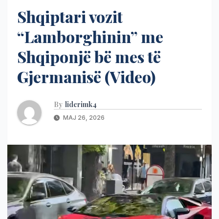
Shqiptari vozit
“Lamborghinin” me
Shqiponjë bë mes të
Gjermanisë (Video)
By
liderimk4
MAJ 26, 2026