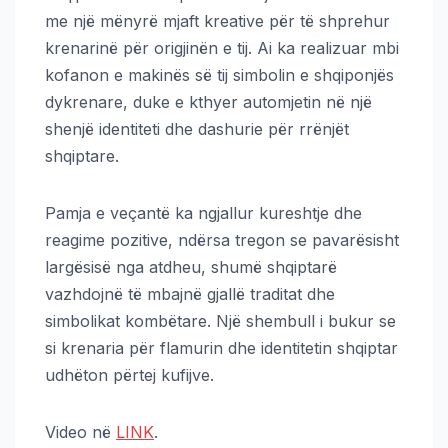
me një mënyrë mjaft kreative për të shprehur
krenarinë për origjinën e tij. Ai ka realizuar mbi
kofanon e makinës së tij simbolin e shqiponjës
dykrenare, duke e kthyer automjetin në një
shenjë identiteti dhe dashurie për rrënjët
shqiptare.
Pamja e veçantë ka ngjallur kureshtje dhe
reagime pozitive, ndërsa tregon se pavarësisht
largësisë nga atdheu, shumë shqiptarë
vazhdojnë të mbajnë gjallë traditat dhe
simbolikat kombëtare. Një shembull i bukur se
si krenaria për flamurin dhe identitetin shqiptar
udhëton përtej kufijve.
Video në
LINK
.