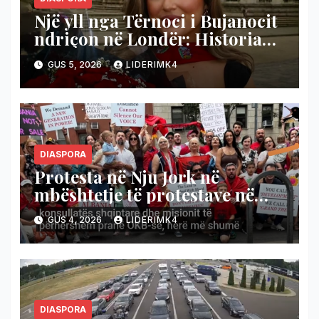
Një yll nga Tërnoci i Bujanocit
ndriçon në Londër: Historia
frymëzuese e Altina Sulejmanit
GUS 5, 2026
LIDERIMK4
DIASPORA
Protesta në Nju Jork në
mbështetje të protestave në
Tiranë (Video)
GUS 4, 2026
LIDERIMK4
DIASPORA