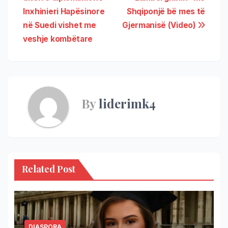
Inxhinieri Hapësinore
Shqiponjë bë mes të
në Suedi vishet me
Gjermanisë (Video)
veshje kombëtare
By
liderimk4
Related Post
DIASPORA