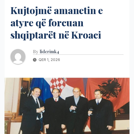
Kujtojmë amanetin e
atyre që forcuan
shqiptarët në Kroaci
By
liderimk4
QER 1, 2026