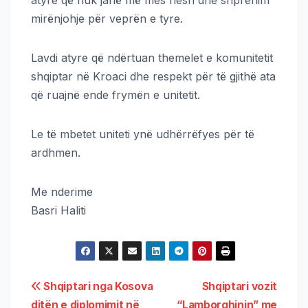
atyre që nuk janë më mes nesh dhe shprehim
mirënjohje për veprën e tyre.
Lavdi atyre që ndërtuan themelet e komunitetit
shqiptar në Kroaci dhe respekt për të gjithë ata
që ruajnë ende frymën e unitetit.
Le të mbetet uniteti ynë udhërrëfyes për të
ardhmen.
Me nderime
Basri Haliti
Shqiptari nga Kosova
Shqiptari vozit
ditën e diplomimit në
“Lamborghinin” me