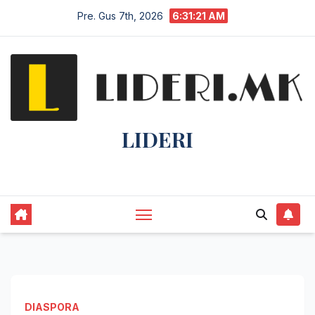
Pre. Gus 7th, 2026
6:31:22 AM
LIDERI
Lider në lajme, i pari në informim.
DIASPORA