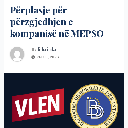
Përplasje për
përzgjedhjen e
kompanisë në MEPSO
By
liderimk4
PRI 30, 2026