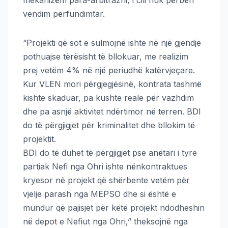
mekanizëm para-arbitrazhi, i cili nuk përbën
vendim përfundimtar.
“Projekti që sot e sulmojnë ishte në një gjendje
pothuajse tërësisht të bllokuar, me realizim
prej vetëm 4% në një periudhë katërvjeçare.
Kur VLEN mori përgjegjësinë, kontrata tashmë
kishte skaduar, pa kushte reale për vazhdim
dhe pa asnjë aktivitet ndërtimor në terren. BDI
do të përgjigjet për kriminalitet dhe bllokim të
projektit.
BDI do të duhet të përgjigjet pse anëtari i tyre
partiak Nefi nga Ohri ishte nënkontraktues
kryesor në projekt që shërbente vetëm për
vjelje parash nga MEPSO dhe si është e
mundur që pajisjet për këtë projekt ndodheshin
në depot e Nefiut nga Ohri,” theksojnë nga