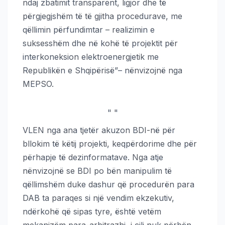
ndaj zbatimit transparent, ligjor dhe të
përgjegjshëm të të gjitha procedurave, me
qëllimin përfundimtar – realizimin e
suksesshëm dhe në kohë të projektit për
interkoneksion elektroenergjetik me
Republikën e Shqipërisë”– nënvizojnë nga
MEPSO.
"
"
VLEN nga ana tjetër akuzon BDI-në për
bllokim të këtij projekti, keqpërdorime dhe për
përhapje të dezinformatave. Nga atje
nënvizojnë se BDI po bën manipulim të
qëllimshëm duke dashur që procedurën para
DAB ta paraqes si një vendim ekzekutiv,
ndërkohë që sipas tyre, është vetëm