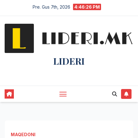
Pre. Gus 7th, 2026
4:46:26 PM
LIDERI
Lider në lajme, i pari në informim.
MAQEDONI