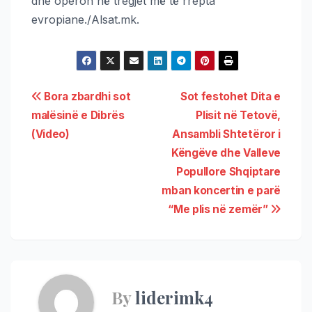
dhe operon në tregjet më të rrepta
evropiane./Alsat.mk.
Bora zbardhi sot
Sot festohet Dita e
malësinë e Dibrës
Plisit në Tetovë,
(Video)
Ansambli Shtetëror i
Këngëve dhe Valleve
Popullore Shqiptare
mban koncertin e parë
“Me plis në zemër”
By
liderimk4