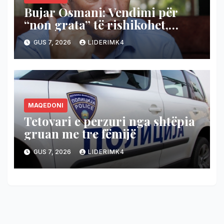
Bujar Osmani: Vendimi për
“non grata” të rishikohet,
Shqipëria të mbetet derë e
GUS 7, 2026
LIDERIMK4
hapur për shqiptarët
MAQEDONI
Tetovari e perzuri nga shtëpia
gruan me tre fëmijë
GUS 7, 2026
LIDERIMK4