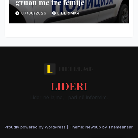
gruan me tre fëmijë
07/08/2026
LIDERIMK4
LIDERI
Lider në lajme, i pari në informim.
Proudly powered by WordPress
|
Theme: Newsup by
Themeansar
.