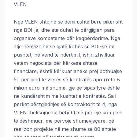
VLEN
Nga VLEN shtojnë se dëmi është bërë pikërisht
nga BDI-ja, dhe ata duhet të përgjigjen para
organeve kompetente për keqpërdorime. Nga
atje nënvizojnë se gjatë kohës së BDI-së në
pushtet, në vend të ndërtimit, ishin zhvilluar
vetëm negociata për kërkesa shtesë
financiare, është kërkuar aneks prej pothuajse
50 për qind të vlerës së kontratës apo rreth 8
milion euro më shumë, gjë që sipas tyre është
në kundërshtim me kushtet e kontratës. Sa i
përket përzgjedhjes së kontraktorit të ri, nga
VLEN theksojnë se bëhet fjalë për një kompani
të dëshmuar, me përvojë shumëvjeçare, që
realizon projekte në më shumë se 80 shtete