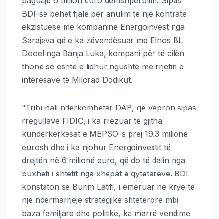
paguajë 6 milion euro dëmshpërblim. Sipas
BDI-së bëhet fjalë për anulim të një kontrate
ekzistuese me kompaninë Energoinvest nga
Sarajeva që e ka zëvendësuar me Elnos BL
Dooel nga Banja Luka, kompani për të cilën
thonë se është e lidhur ngushtë me rrjetin e
interesave të Milorad Dodikut.
“Tribunali ndërkombëtar DAB, që vepron sipas
rregullave FIDIC, i ka rrëzuar të gjitha
kundërkërkesat e MEPSO-s prej 19.3 milionë
eurosh dhe i ka njohur Energoinvestit të
drejtën në 6 milionë euro, që do të dalin nga
buxheti i shtetit nga xhepat e qytetarëve. BDI
konstaton se Burim Latifi, i emëruar në krye të
një ndërmarrjeje strategjike shtetërore mbi
baza familjare dhe politike, ka marrë vendime