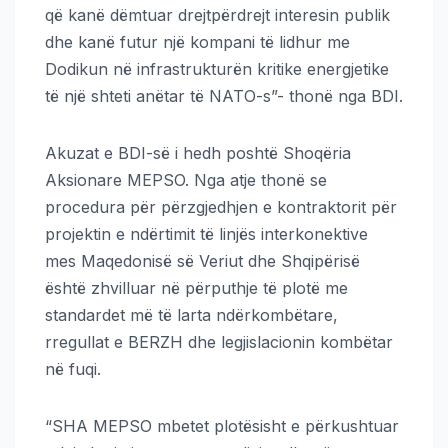
që kanë dëmtuar drejtpërdrejt interesin publik
dhe kanë futur një kompani të lidhur me
Dodikun në infrastrukturën kritike energjetike
të një shteti anëtar të NATO-s”- thonë nga BDI.
Akuzat e BDI-së i hedh poshtë Shoqëria
Aksionare MEPSO. Nga atje thonë se
procedura për përzgjedhjen e kontraktorit për
projektin e ndërtimit të linjës interkonektive
mes Maqedonisë së Veriut dhe Shqipërisë
është zhvilluar në përputhje të plotë me
standardet më të larta ndërkombëtare,
rregullat e BERZH dhe legjislacionin kombëtar
në fuqi.
“SHA MEPSO mbetet plotësisht e përkushtuar