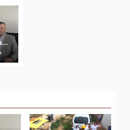
m
4
të–