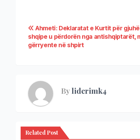
Ahmeti: Deklaratat e Kurtit për gjuh
shqipe u përdorën nga antishqiptarët,
gërryente në shpirt
By
liderimk4
Related Post