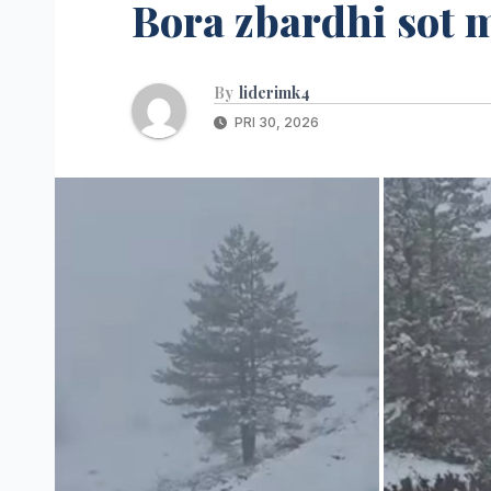
Bora zbardhi sot m
By
liderimk4
PRI 30, 2026