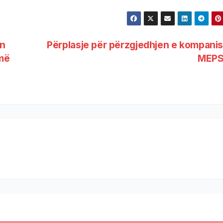
ën
Përplasje për përzgjedhjen e kompani
 më
MEP