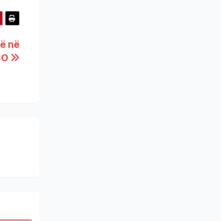
së në
SO