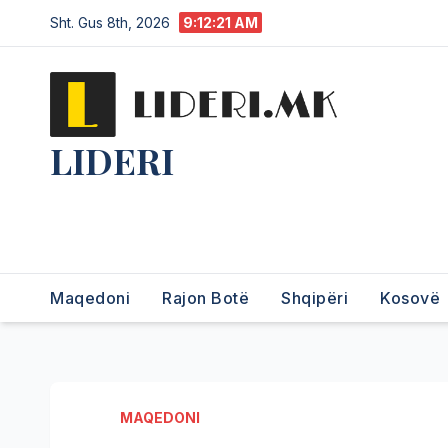
Sht. Gus 8th, 2026
9:12:22 AM
LIDERI
Lider në lajme, i pari në
informim.
Maqedoni
Rajon Botë
Shqipëri
Kosovë
MAQEDONI