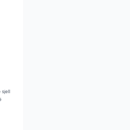
sjell
ë