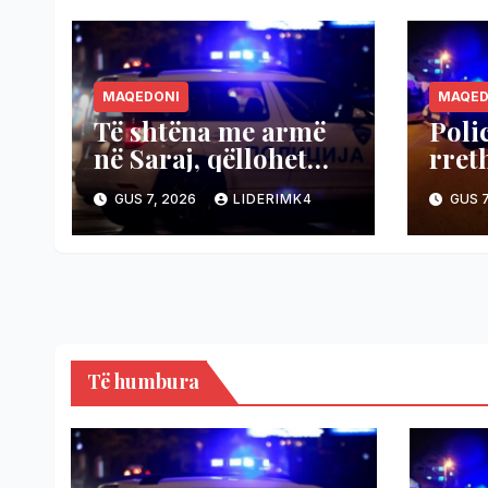
MAQEDONI
MAQED
Të shtëna me armë
Poli
në Saraj, qëllohet
rret
vetura, shpëtuan dy
Kum
GUS 7, 2026
LIDERIMK4
GUS 7
persona
Të humbura