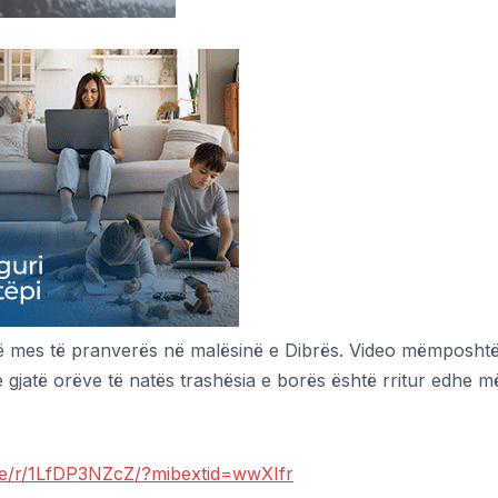
në mes të pranverës në malësinë e Dibrës. Video mëmposhtë 
 gjatë orëve të natës trashësia e borës është rritur edhe m
e/r/1LfDP3NZcZ/?mibextid=wwXIfr