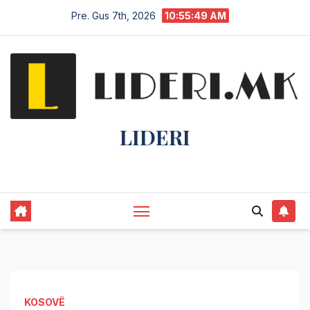
Pre. Gus 7th, 2026
10:55:49 AM
LIDERI
Lider në lajme, i pari në informim.
KOSOVË