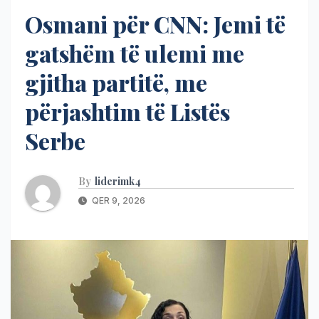
Osmani për CNN: Jemi të
gatshëm të ulemi me
gjitha partitë, me
përjashtim të Listës
Serbe
By
liderimk4
QER 9, 2026