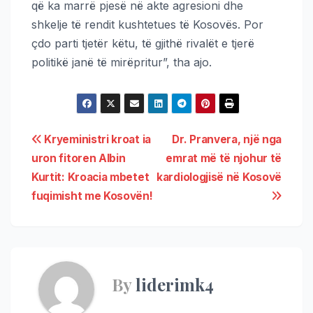
që ka marrë pjesë në akte agresioni dhe
shkelje të rendit kushtetues të Kosovës. Por
çdo parti tjetër këtu, të gjithë rivalët e tjerë
politikë janë të mirëpritur”, tha ajo.
Kryeministri kroat ia
Dr. Pranvera, një nga
uron fitoren Albin
emrat më të njohur të
Kurtit: Kroacia mbetet
kardiologjisë në Kosovë
fuqimisht me Kosovën!
By
liderimk4