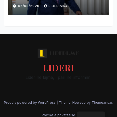
liroi Gruevskin në rastin
06/08/2026
LIDERIMK4
“Talir 2”
LIDERI
Lider në lajme, i pari në informim.
Proudly powered by WordPress
|
Theme: Newsup by
Themeansar
.
Politika e privatësisë