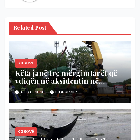
Related Post
KOSOVË
Këta janë tre mërgimtarët që
vdiqën në aksidentin në
Gjermani, mes tyre djaloshi 16-
GUS 6, 2026
LIDERIMK4
vjeçar
KOSOVË