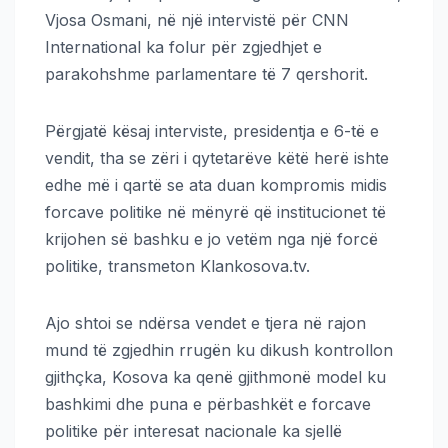
Vjosa Osmani, në një intervistë për CNN
International ka folur për zgjedhjet e
parakohshme parlamentare të 7 qershorit.
Përgjatë kësaj interviste, presidentja e 6-të e
vendit, tha se zëri i qytetarëve këtë herë ishte
edhe më i qartë se ata duan kompromis midis
forcave politike në mënyrë që institucionet të
krijohen së bashku e jo vetëm nga një forcë
politike, transmeton Klankosova.tv.
Ajo shtoi se ndërsa vendet e tjera në rajon
mund të zgjedhin rrugën ku dikush kontrollon
gjithçka, Kosova ka qenë gjithmonë model ku
bashkimi dhe puna e përbashkët e forcave
politike për interesat nacionale ka sjellë