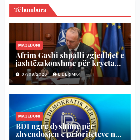
Të humbura
MAQEDONI
Afrim Gashi shpalli zgjedhjet e
jashtëzakonshme për kryetar
të Komunës së Bërvenicës, do
07/08/2026
LIDERIMK4
të mbahen më 18 tetor
MAQEDONI
BDI ngre dyshime për
zhvendosjen e prioriteteve në