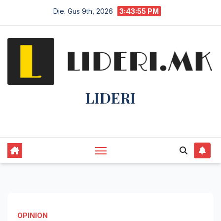
Die. Gus 9th, 2026
3:43:56 PM
LIDERI
Lider në lajme, i pari në informim.
OPINION