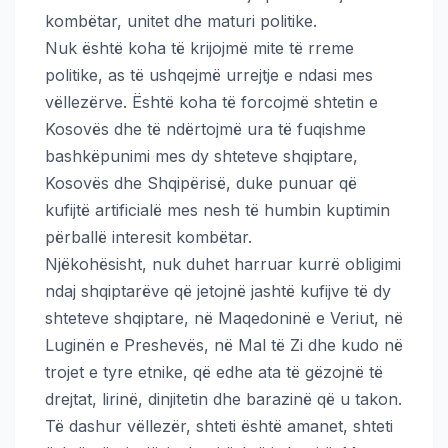
kombëtar, unitet dhe maturi politike.
Nuk është koha të krijojmë mite të rreme
politike, as të ushqejmë urrejtje e ndasi mes
vëllezërve. Është koha të forcojmë shtetin e
Kosovës dhe të ndërtojmë ura të fuqishme
bashkëpunimi mes dy shteteve shqiptare,
Kosovës dhe Shqipërisë, duke punuar që
kufijtë artificialë mes nesh të humbin kuptimin
përballë interesit kombëtar.
Njëkohësisht, nuk duhet harruar kurrë obligimi
ndaj shqiptarëve që jetojnë jashtë kufijve të dy
shteteve shqiptare, në Maqedoninë e Veriut, në
Luginën e Preshevës, në Mal të Zi dhe kudo në
trojet e tyre etnike, që edhe ata të gëzojnë të
drejtat, lirinë, dinjitetin dhe barazinë që u takon.
Të dashur vëllezër, shteti është amanet, shteti