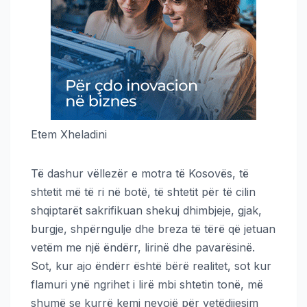
Etem Xheladini
Të dashur vëllezër e motra të Kosovës, të
shtetit më të ri në botë, të shtetit për të cilin
shqiptarët sakrifikuan shekuj dhimbjeje, gjak,
burgje, shpërngulje dhe breza të tërë që jetuan
vetëm me një ëndërr, lirinë dhe pavarësinë.
Sot, kur ajo ëndërr është bërë realitet, sot kur
flamuri ynë ngrihet i lirë mbi shtetin tonë, më
shumë se kurrë kemi nevojë për vetëdijesim