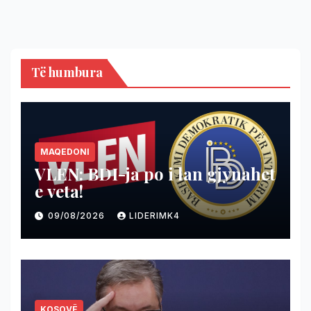
Të humbura
MAQEDONI
VLEN: BDI-ja po i lan gjynahet
e veta!
09/08/2026
LIDERIMK4
KOSOVË