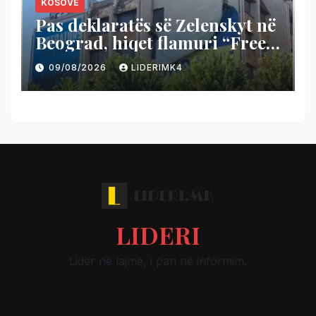
KOSOVË
Pas deklaratës së Zelenskyt në
Beograd, hiqet flamuri “Free
Ukraine” në Prishtinë (Video)
09/08/2026
LIDERIMK4
LIDERI
Lider në lajme, i pari në informim.