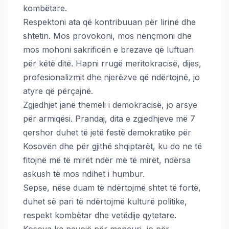
kombëtare.
Respektoni ata që kontribuuan për lirinë dhe
shtetin. Mos provokoni, mos nënçmoni dhe
mos mohoni sakrificën e brezave që luftuan
për këtë ditë. Hapni rrugë meritokracisë, dijes,
profesionalizmit dhe njerëzve që ndërtojnë, jo
atyre që përçajnë.
Zgjedhjet janë themeli i demokracisë, jo arsye
për armiqësi. Prandaj, dita e zgjedhjeve më 7
qershor duhet të jetë festë demokratike për
Kosovën dhe për gjithë shqiptarët, ku do ne të
fitojnë më të mirët ndër më të mirët, ndërsa
askush të mos ndihet i humbur.
Sepse, nëse duam të ndërtojmë shtet të fortë,
duhet së pari të ndërtojmë kulturë politike,
respekt kombëtar dhe vetëdije qytetare.