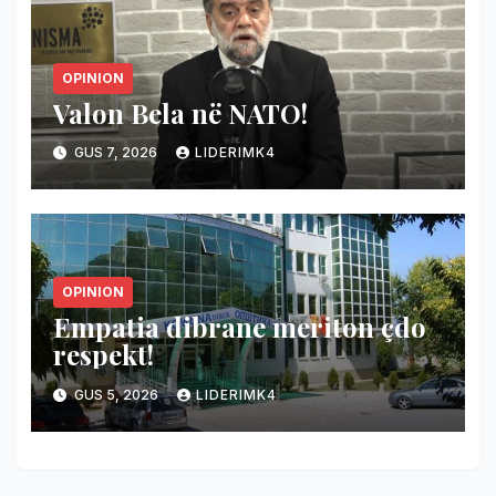
OPINION
Valon Bela në NATO!
GUS 7, 2026
LIDERIMK4
OPINION
Empatia dibrane meriton çdo
respekt!
GUS 5, 2026
LIDERIMK4