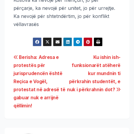
Kosova ka nevojë për mençuri, jo për
përçarje, ka nevojë për unitet, jo për urrejtje.
Ka nevojë për shtetndërtim, jo për konflikt
vëllavrasës
Berisha: Adresa e
Ku ishin ish-
protestës për
funksionarët atëherë
jurisprudencën është
kur mundnin ti
Reçica e Vogël,
përkrahin studentët, e
protestat në adresë të
nuk i përkrahnin dot?
gabuar nuk e arrijnë
qëllimin!