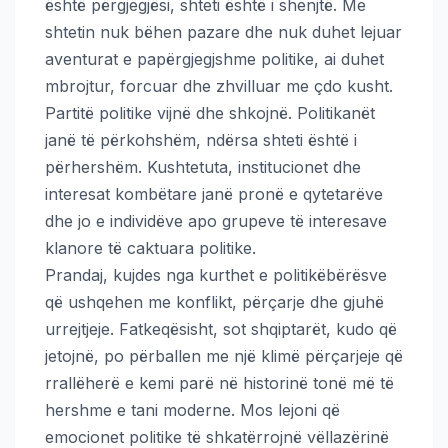
është përgjegjësi, shteti është i shenjtë. Me
shtetin nuk bëhen pazare dhe nuk duhet lejuar
aventurat e papërgjegjshme politike, ai duhet
mbrojtur, forcuar dhe zhvilluar me çdo kusht.
Partitë politike vijnë dhe shkojnë. Politikanët
janë të përkohshëm, ndërsa shteti është i
përhershëm. Kushtetuta, institucionet dhe
interesat kombëtare janë pronë e qytetarëve
dhe jo e individëve apo grupeve të interesave
klanore të caktuara politike.
Prandaj, kujdes nga kurthet e politikëbërësve
që ushqehen me konflikt, përçarje dhe gjuhë
urrejtjeje. Fatkeqësisht, sot shqiptarët, kudo që
jetojnë, po përballen me një klimë përçarjeje që
rrallëherë e kemi parë në historinë tonë më të
hershme e tani moderne. Mos lejoni që
emocionet politike të shkatërrojnë vëllazërinë