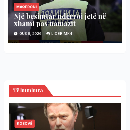
MAQEDONI
Një besimtar nderroi jetë në
xhami pas namazit
GUS 8, 2026
LIDERIMK4
Të humbura
KOSOVË