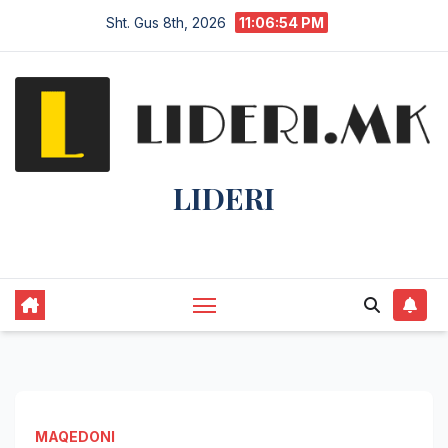
Sht. Gus 8th, 2026
11:06:55 PM
LIDERI
Lider në lajme, i pari në informim.
MAQEDONI