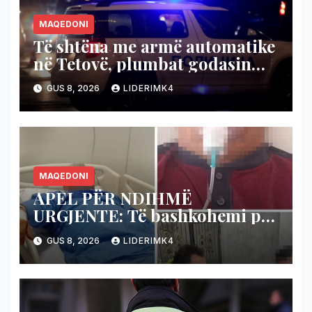
MAQEDONI
Të shtëna me armë automatike
në Tetovë, plumbat godasin
shtëpinë dhe veturën e një 48-
GUS 8, 2026
LIDERIMK4
vjeçari
MAQEDONI
APEL PËR NDIHMË
URGJENTE: Të bashkohemi për
shpëtimin e veteranit
GUS 8, 2026
LIDERIMK4
kumanovar të dy luftërave