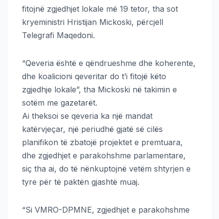
fitojnë zgjedhjet lokale më 19 tetor, tha sot
kryeministri Hristijan Mickoski, përcjell
Telegrafi Maqedoni.
“Qeveria është e qëndrueshme dhe koherente,
dhe koalicioni qeveritar do t’i fitojë këto
zgjedhje lokale”, tha Mickoski në takimin e
sotëm me gazetarët.
Ai theksoi se qeveria ka një mandat
katërvjeçar, një periudhë gjatë së cilës
planifikon të zbatojë projektet e premtuara,
dhe zgjedhjet e parakohshme parlamentare,
siç tha ai, do të nënkuptojnë vetëm shtyrjen e
tyre për të paktën gjashtë muaj.
“Si VMRO-DPMNE, zgjedhjet e parakohshme