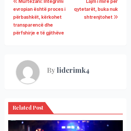
Murtezani: Integrimi
Lajm i mirë për
evropian është proces i
qytetarët, buka nuk
përbashkët, kërkohet
shtrenjtohet
transparencë dhe
përfshirje e të gjithëve
By
liderimk4
Related Post