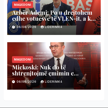
MAQEDONI
Arbër Ademi: Po u drejtohem
edhe votuesve të VLEN-it, a ka
shtet ligjor në Maqedoninë e
06/08/2026
LIDERIMK4
Veriut apo s’ka fare?
MAQEDONI
Mickoski: Nuk do të
shtrenjtojmë çmimin e
rrymës, po bëjmë plan për ta
06/08/2026
LIDERIMK4
liruar!