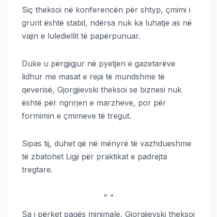
Siç theksoi në konferencën për shtyp, çmimi i
grurit është stabil, ndërsa nuk ka luhatje as në
vajin e lulediellit të papërpunuar.
Duke u përgjigjur në pyetjen e gazetarëve
lidhur me masat e reja të mundshme të
qeverisë, Gjorgjievski theksoi se biznesi nuk
është për ngrirjen e marzheve, por për
formimin e çmimeve të tregut.
Sipas tij, duhet që në mënyrë të vazhdueshme
të zbatohet Ligji për praktikat e padrejta
tregtare.
"
"
Sa i përket pagës minimale, Gjorgjievski theksoi