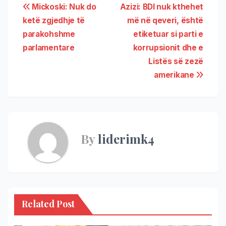
Mickoski: Nuk do
Azizi: BDI nuk kthehet
ketë zgjedhje të
më në qeveri, është
parakohshme
etiketuar si parti e
parlamentare
korrupsionit dhe e
Listës së zezë
amerikane
By
liderimk4
Related Post