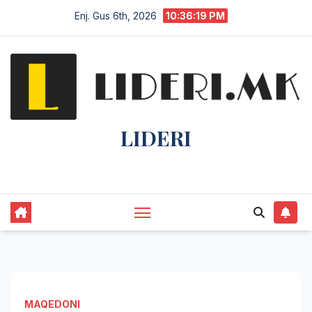
Enj. Gus 6th, 2026
10:36:20 PM
LIDERI
Lider në lajme, i pari në informim.
MAQEDONI