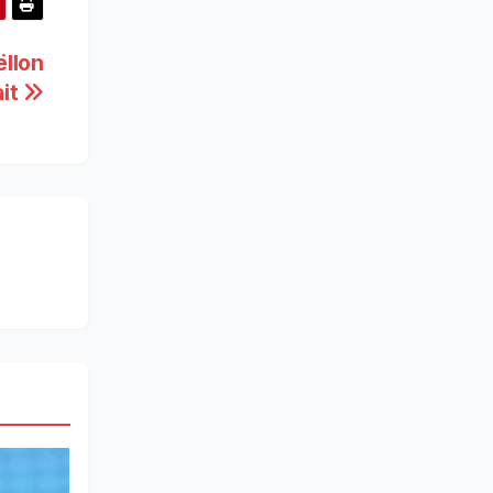
ëllon
ait