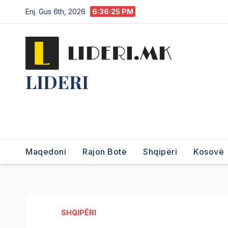
Enj. Gus 6th, 2026
6:36:26 PM
LIDERI
Lider në lajme, i pari në
informim.
Maqedoni
Rajon Botë
Shqipëri
Kosovë
SHQIPËRI