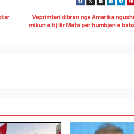
ptar
Veprimtari dibran nga Amerika ngush
mikun e tij Ilir Meta për humbjen e bab