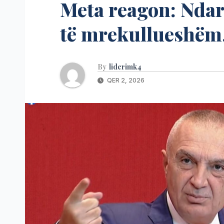
Meta reagon: Ndarj
të mrekullueshëm, 
By
liderimk4
QER 2, 2026