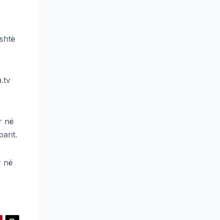
ishtë
.tv
r në
arit.
r në