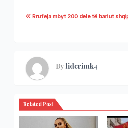
Rrufeja mbyt 200 dele të bariut shqi
By
liderimk4
Related Post