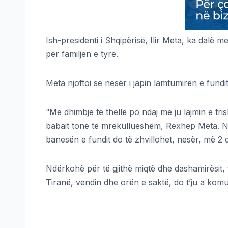
Ish-presidenti i Shqipërisë, Ilir Meta, ka dalë me
për familjen e tyre.
Meta njoftoi se nesër i japin lamtumirën e fundi
“Me dhimbje të thellë po ndaj me ju lajmin e tris
babait tonë të mrekullueshëm, Rexhep Meta. Në 
banesën e fundit do të zhvillohet, nesër, më 2 q
Ndërkohë për të gjithë miqtë dhe dashamirësit, 
Tiranë, vendin dhe orën e saktë, do t’ju a komu