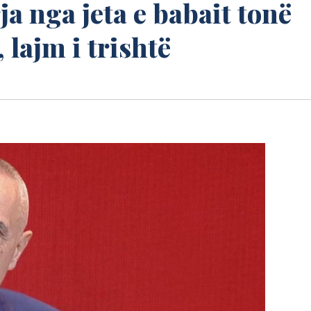
a nga jeta e babait tonë
lajm i trishtë