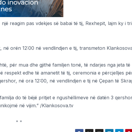
 një reagim pas vdekjes së babai të tij, Rexhepit, lajm ky i tr
t, në orën 12:00 në vendlindjen e tij, transmeton Klankosova
htë, për mua dhe gjithë familjen tonë, të ndarjes nga jeta të
respekt edhe të amanetit të tij, ceremonia e përcjelljes pë
ershor, në ora 12:00, në vendlindjen e tij në Çepan të Skrap
familja do të bëjë pritjet e ngushëllimeve në datën 3 qersho
nikojmë në vijim.” /Klankosova.tv
"
"