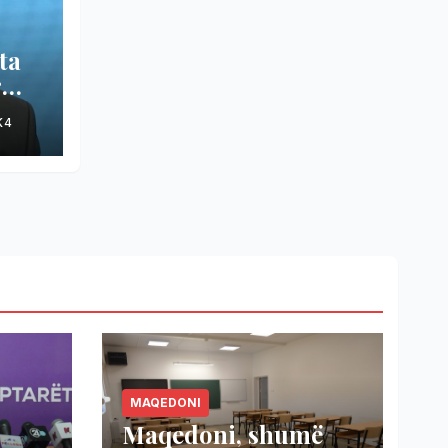
ta
r
ik,
K4
ë
në
MAQEDONI
Maqedoni, shumë