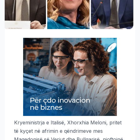
Kryeministrja e Italisë, Xhorxhia Meloni, pritet
të kyçet në afrimin e qëndrimeve mes
Maqedonisë së Veriut dhe Bullgarisë, njoftojnë