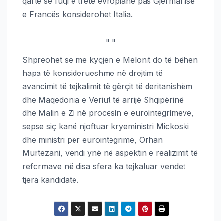
qartë se fuqi e tretë evropiane pas Gjermanisë
e Francës konsiderohet Italia.
"
"
Shpreohet se me kyçjen e Melonit do të bëhen
hapa të konsiderueshme në drejtim të
avancimit të tejkalimit të gërçit të deritanishëm
dhe Maqedonia e Veriut të arrijë Shqipërinë
dhe Malin e Zi në procesin e eurointegrimeve,
sepse siç kanë njoftuar kryeministri Mickoski
dhe ministri për eurointegrime, Orhan
Murtezani, vendi ynë në aspektin e realizimit të
reformave në disa sfera ka tejkaluar vendet
tjera kandidate.