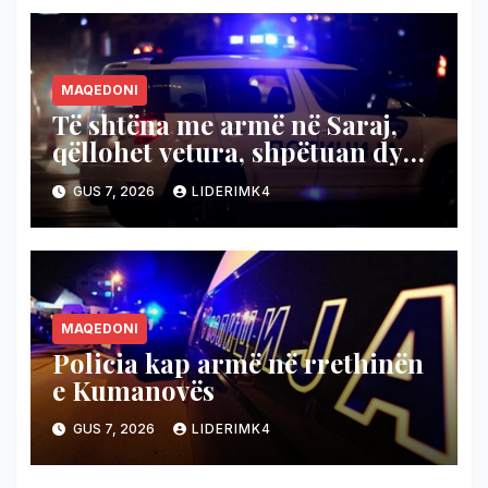
MAQEDONI
Të shtëna me armë në Saraj,
qëllohet vetura, shpëtuan dy
persona
GUS 7, 2026
LIDERIMK4
MAQEDONI
Policia kap armë në rrethinën
e Kumanovës
GUS 7, 2026
LIDERIMK4