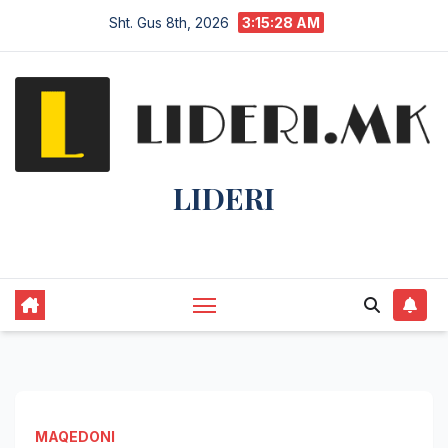
Sht. Gus 8th, 2026
3:15:29 AM
LIDERI
Lider në lajme, i pari në informim.
MAQEDONI