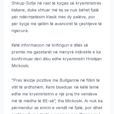
Shkup-Sofje në rast të kyçjes së kryeministres
italiane, duke shtuar më tej se nuk bëhet fjalë
për ndërmjetësim klasik mes dy palëve, por
për kyçje me qëllim të avancimit të çështjeve të
ngecura.
Këtë informacion në brifingun e ditës së
premte me gazetarët në mënyrë indirekte e ka
konfirmuar deri diku edhe kryeministri Hristijan
Mickoski.
“Pres lëvizje pozitive me Bullgarinë në fillim të
vitit të ardhshëm. Kemi biseduar në këtë temë
edhe me kryeministrin e një prej tre vendeve
më të mëdha të BE-së”, tha Mickoski. Ai nuk ka
përmendur as emrin e vendit në fjalë, por dihet