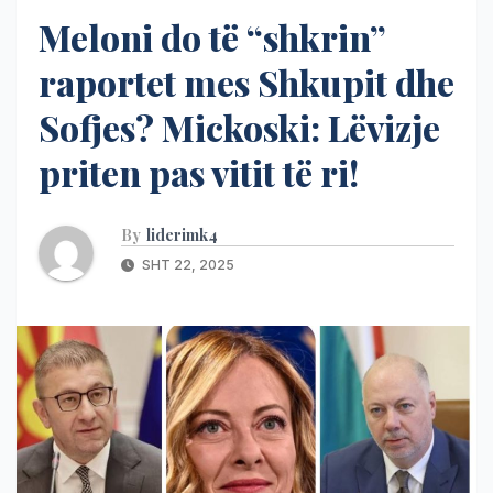
Meloni do të “shkrin”
raportet mes Shkupit dhe
Sofjes? Mickoski: Lëvizje
priten pas vitit të ri!
By
liderimk4
SHT 22, 2025