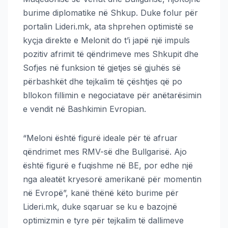
burime diplomatike në Shkup. Duke folur për
portalin Lideri.mk, ata shprehen optimistë se
kyçja direkte e Melonit do t’i japë një impuls
pozitiv afrimit të qëndrimeve mes Shkupit dhe
Sofjes në funksion të gjetjes së gjuhës së
përbashkët dhe tejkalim të çështjes që po
bllokon fillimin e negociatave për anëtarësimin
e vendit në Bashkimin Evropian.
“Meloni është figurë ideale për të afruar
qëndrimet mes RMV-së dhe Bullgarisë. Ajo
është figurë e fuqishme në BE, por edhe një
nga aleatët kryesorë amerikanë për momentin
në Evropë”, kanë thënë këto burime për
Lideri.mk, duke sqaruar se ku e bazojnë
optimizmin e tyre për tejkalim të dallimeve