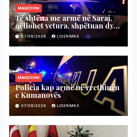
MAQEDONI
Të shtëna me armë në Saraj,
qëllohet vetura, shpëtuan dy
persona
07/08/2026
LIDERIMK4
MAQEDONI
Policia kap armë në rrethinën
e Kumanovës
07/08/2026
LIDERIMK4