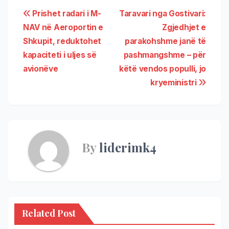
Prishet radari i M-
Taravari nga Gostivari:
NAV në Aeroportin e
Zgjedhjet e
Shkupit, reduktohet
parakohshme janë të
kapaciteti i uljes së
pashmangshme – për
avionëve
këtë vendos populli, jo
kryeministri
By
liderimk4
Related Post