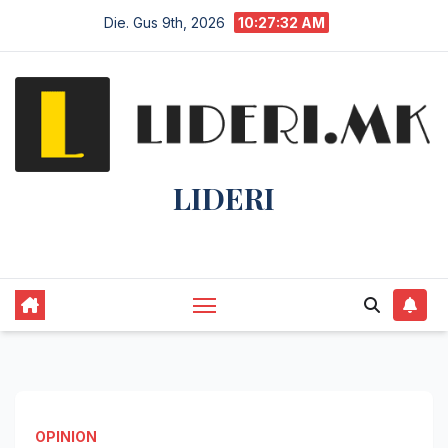
Die. Gus 9th, 2026
10:27:32 AM
LIDERI
Lider në lajme, i pari në informim.
OPINION