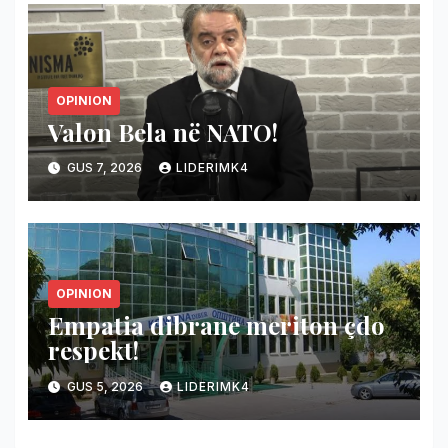
OPINION
Valon Bela në NATO!
GUS 7, 2026
LIDERIMK4
OPINION
Empatia dibrane meriton çdo
respekt!
GUS 5, 2026
LIDERIMK4