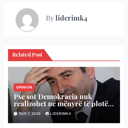
By
liderimk4
Related Post
OPINION
Pse sot Demokracia nuk
realizohet ne mënyrë të plotë
dhe reale?
GUS 7, 2026
LIDERIMK4