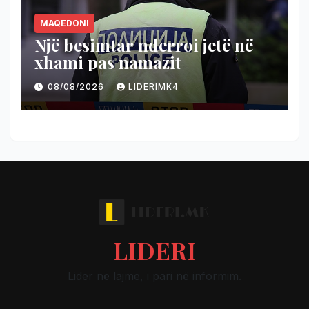
MAQEDONI
Një besimtar nderroi jetë në
xhami pas namazit
08/08/2026
LIDERIMK4
LIDERI
Lider në lajme, i pari në informim.