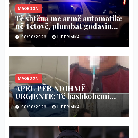
MAQEDONI
Të shtëna me armë automatike
në Tetovë, plumbat godasin
shtëpinë dhe veturën e një 48-
08/08/2026
LIDERIMK4
vjeçari
MAQEDONI
APEL PËR NDIHMË
URGJENTE: Të bashkohemi
për shpëtimin e veteranit
08/08/2026
LIDERIMK4
kumanovar të dy luftërave