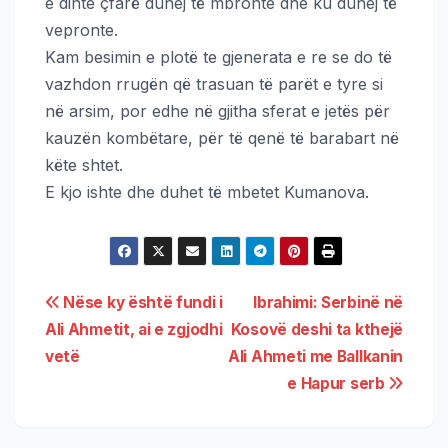
e dinte çfarë duhej të mbronte dhe ku duhej të
vepronte.
Kam besimin e plotë te gjenerata e re se do të
vazhdon rrugën që trasuan të parët e tyre si
në arsim, por edhe në gjitha sferat e jetës për
kauzën kombëtare, për të qenë të barabart në
këte shtet.
E kjo ishte dhe duhet të mbetet Kumanova.
Nëse ky është fundi i
Ibrahimi: Serbinë në
Ali Ahmetit, ai e zgjodhi
Kosovë deshi ta kthejë
vetë
Ali Ahmeti me Ballkanin
e Hapur serb