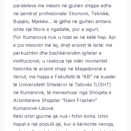
paraleleve me mësim në gjuhën shqipe edhe
në qendrat profesionale: Ekonomi, Teknikë,
Bujqësi, Mjekësi… të gjitha në gjuhën amtare.
Ishte një fitore e ngadaltë, por e sigurt.
Por Kumanova nuk u ndal as në këtë hap. Ajo
e çoi misionin më tej, drejt arsimit të lartë: me
përkushtim dhe bashkërendim qytetar e
institucional, u realizua një ndër momentet
historike të arsimit shqip në Maqedoninë e
Veriut, me hapja e Fakultetit të “AB” në kuadër
të Universitetit Shtetëror të Tetovës (USHT)
në Kumanovë, të menaxhuar nga Shoqata e
Arsimtarëve Shqiptar “Naim Frashëri”
Kumanovë-Likovë.
Këto ishin gjurmë që nuk i fshin koha. Ishin
hapat e një populli që, kur e kërkonte nevoja,