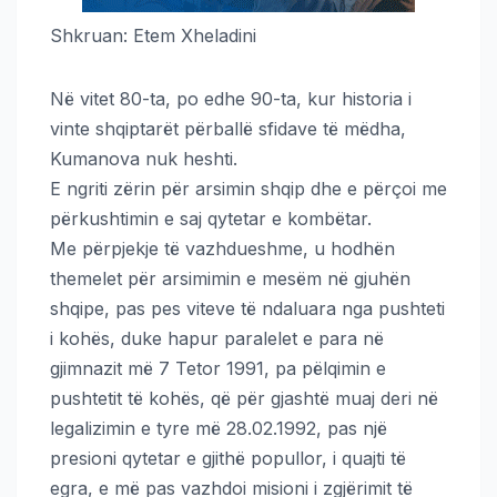
Shkruan: Etem Xheladini
Në vitet 80-ta, po edhe 90-ta, kur historia i
vinte shqiptarët përballë sfidave të mëdha,
Kumanova nuk heshti.
E ngriti zërin për arsimin shqip dhe e përçoi me
përkushtimin e saj qytetar e kombëtar.
Me përpjekje të vazhdueshme, u hodhën
themelet për arsimimin e mesëm në gjuhën
shqipe, pas pes viteve të ndaluara nga pushteti
i kohës, duke hapur paralelet e para në
gjimnazit më 7 Tetor 1991, pa pëlqimin e
pushtetit të kohës, që për gjashtë muaj deri në
legalizimin e tyre më 28.02.1992, pas një
presioni qytetar e gjithë popullor, i quajti të
egra, e më pas vazhdoi misioni i zgjërimit të