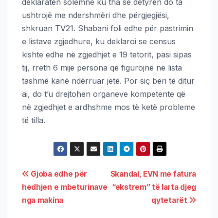
deklaratën solemne ku tha se detyrën do ta
ushtrojë me ndershmëri dhe përgjegjësi,
shkruan TV21. Shabani foli edhe për pastrimin
e listave zgjedhure, ku deklaroi se census
kishte edhe në zgjedhjet e 19 tetorit, pasi sipas
tij, rreth 6 mijë persona që figurojnë në lista
tashmë kanë ndërruar jetë. Por siç bëri të ditur
ai, do t’u drejtohen organeve kompetente që
në zgjedhjet e ardhshme mos të ketë probleme
të tilla.
Gjoba edhe për
Skandal, EVN me fatura
hedhjen e mbeturinave
“ekstrem” të larta djeg
nga makina
qytetarët