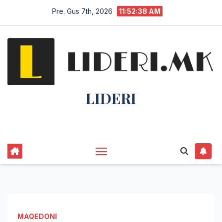
Pre. Gus 7th, 2026
11:52:38 AM
LIDERI
Lider në lajme, i pari në informim.
MAQEDONI