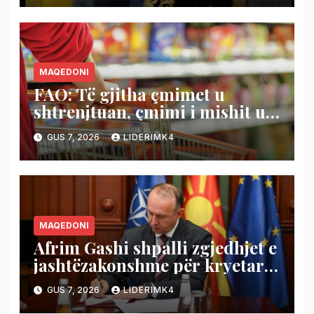
MAQEDONI
FAO: Të gjitha çmimet u
shtrenjtuan, çmimi i mishit u
lirua
GUS 7, 2026
LIDERIMK4
MAQEDONI
Afrim Gashi shpalli zgjedhjet e
jashtëzakonshme për kryetar
të Komunës së Bërvenicës, do
GUS 7, 2026
LIDERIMK4
të mbahen më 18 tetor