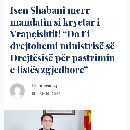
Isen Shabani merr
mandatin si kryetar i
Vrapçishtit! “Do t’i
drejtohemi ministrisë së
Drejtësisë për pastrimin
e listës zgjedhore”
By
liderimk4
JAN 16, 2026