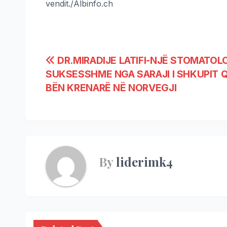
vendit./Albinfo.ch
DR.MIRADIJE LATIFI-NJË STOMATOL
SUKSESSHME NGA SARAJI I SHKUPIT 
BËN KRENARË NË NORVEGJI
By
liderimk4