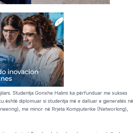
 Gjilani. Studentja Gonxhe Halimi ka përfunduar me sukses
u është diplomuar si studentja më e dalluar e gjeneratës n
gineering), me minor në Rrjeta Kompjuterike (Networking),