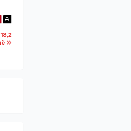
 18,2
onë