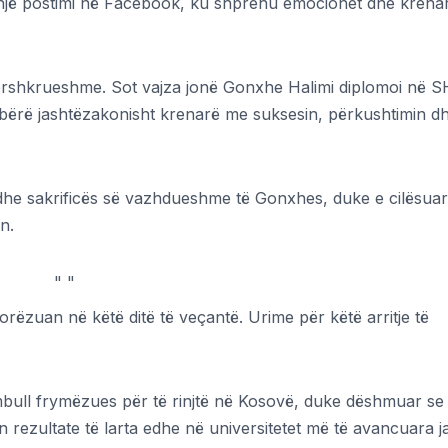
s një postimi në Facebook, ku shprehu emocionet dhe krena
rshkrueshme. Sot vajza jonë Gonxhe Halimi diplomoi në 
a bërë jashtëzakonisht krenarë me suksesin, përkushtimin d
s dhe sakrificës së vazhdueshme të Gonxhes, duke e cilësuar
n.
"
"
rorëzuan në këtë ditë të veçantë. Urime për këtë arritje të
embull frymëzues për të rinjtë në Kosovë, duke dëshmuar s
rezultate të larta edhe në universitetet më të avancuara j