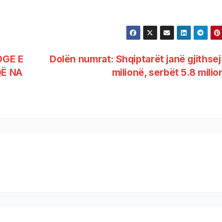
OGE E
Dolën numrat: Shqiptarët janë gjithsej
QË NA
milionë, serbët 5.8 mili