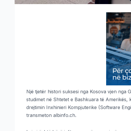
Një tjetër histori suksesi nga Kosova vjen nga
studimet në Shtetet e Bashkuara të Amerikës, k
drejtimin Inxhinieri Kompjuterike (Software En
transmeton albinfo.ch.