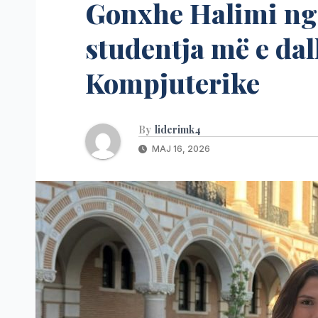
Gonxhe Halimi nga
studentja më e da
Kompjuterike
By
liderimk4
MAJ 16, 2026