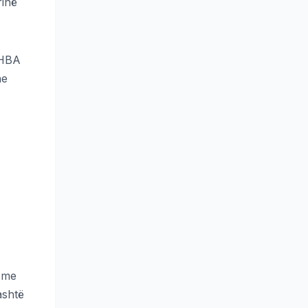
rinë
SHBA
he
e me
ashtë