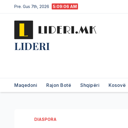
Pre. Gus 7th, 2026
5:09:07 AM
LIDERI
Lider në lajme, i pari në
informim.
Maqedoni
Rajon Botë
Shqipëri
Kosovë
DIASPORA