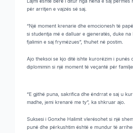
Lajmi është bërë i ditur nga nëna e saj përme
për arritjen e vajzës së saj.
“Një moment krenarie dhe emocionesh të papë
si studentja më e dalluar e gjeneratës, duke n
fjalimin e saj frymëzues”, thuhet në postim.
Ajo theksoi se kjo ditë ishte kurorëzim i punë
diplomimin si një moment të veçantë për familje
“E gjithë puna, sakrifica dhe ëndrrat e saj u ku
madhe, jemi krenarë me ty”, ka shkruar ajo.
Suksesi i Gonxhe Halimit vlerësohet si një sh
punë dhe përkushtim është e mundur të arrihen 