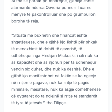
Ai tha se paratë po mbarojnë, gjendja është
alarmante ndërsa Qeveria po merr hua në
mënyrë të pakontrolluar dhe po grumbullon
borxhe të reja.
“Situata me buxhetin dhe financat është
shqetësuese, dhe e gjithë kjo është për shkak
të menaxhimit të dobët të qeverisë, të
udhëhequr nga Hristijan Mickoski, i cili nuk ka
as kapacitet dhe as njohuri për ta udhëhequr
vendin siç duhet, dhe nuk ka dëshirë. Dhe e
gjithë kjo manifestohet në faktin se ka ngecje
në rritjen e pagave, nuk ka rritje të pagës
minimale, mesatare, nuk ka asgjë domethënëse
që qytetarët do ta ndiejnë si rritje të standardit
të tyre të jetesës.”. tha Filipçe.