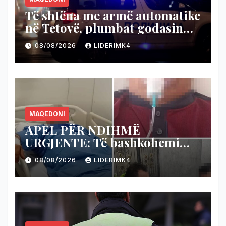
Të shtëna me armë automatike
në Tetovë, plumbat godasin
shtëpinë dhe veturën e një 48-
08/08/2026
LIDERIMK4
vjeçari
MAQEDONI
APEL PËR NDIHMË
URGJENTE: Të bashkohemi
për shpëtimin e veteranit
08/08/2026
LIDERIMK4
kumanovar të dy luftërave