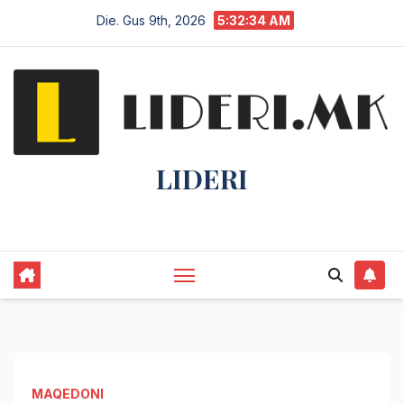
Die. Gus 9th, 2026
5:32:35 AM
LIDERI
Lider në lajme, i pari në informim.
MAQEDONI