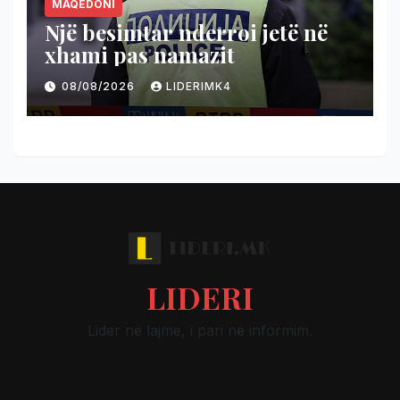
MAQEDONI
Një besimtar nderroi jetë në
xhami pas namazit
08/08/2026
LIDERIMK4
LIDERI
Lider në lajme, i pari në informim.