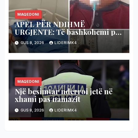
MAQEDONI
APEL PËR NDIHMË
URGJENTE: Të bashkohemi për
shpëtimin e veteranit
GUS 8, 2026
LIDERIMK4
kumanovar të dy luftërave
MAQEDONI
Një besimtar nderroi jetë në
xhami pas namazit
GUS 8, 2026
LIDERIMK4