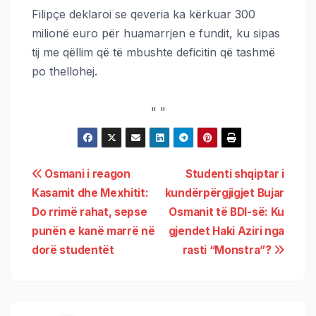
Filipçe deklaroi se qeveria ka kërkuar 300
milionë euro për huamarrjen e fundit, ku sipas
tij me qëllim që të mbushte deficitin që tashmë
po thellohej.
"
"
Osmani i reagon
Studenti shqiptar i
Kasamit dhe Mexhitit:
kundërpërgjigjet Bujar
Do rrimë rahat, sepse
Osmanit të BDI-së: Ku
punën e kanë marrë në
gjendet Haki Aziri nga
dorë studentët
rasti “Monstra”?