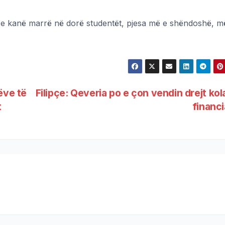
n e kanë marrë në dorë studentët, pjesa më e shëndoshë, m
ëve të
Filipçe: Qeveria po e çon vendin drejt kol
t
financ