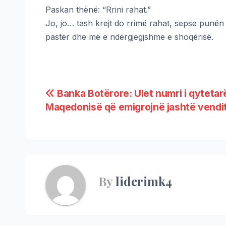
Paskan thënë: “Rrini rahat.”
Jo, jo… tash krejt do rrimë rahat, sepse punë
pastër dhe më e ndërgjegjshme e shoqërisë.
Banka Botërore: Ulet numri i qytetar
Maqedonisë që emigrojnë jashtë vendi
By
liderimk4