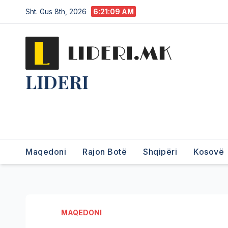
Sht. Gus 8th, 2026
6:21:10 AM
LIDERI
Lider në lajme, i pari në
informim.
Maqedoni
Rajon Botë
Shqipëri
Kosovë
MAQEDONI