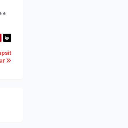
ë e
apsit
iar