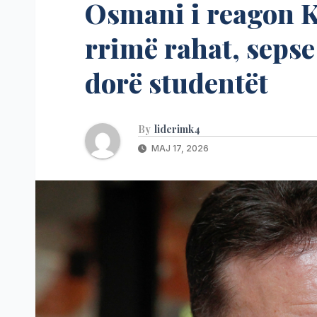
Osmani i reagon K
rrimë rahat, seps
dorë studentët
By
liderimk4
MAJ 17, 2026