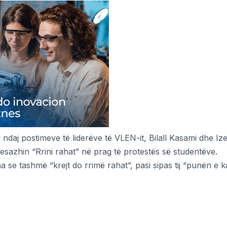
ndaj postimeve të liderëve të VLEN-it, Bilall Kasami dhe Ize
mesazhin “Rrini rahat” në prag të protestës së studentëve.
a se tashmë “krejt do rrimë rahat”, pasi sipas tij “punën e 