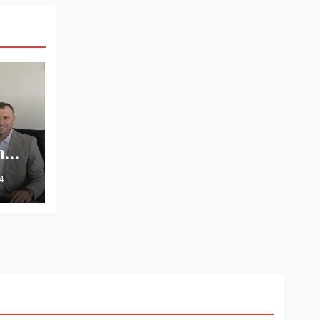
m
4
të–