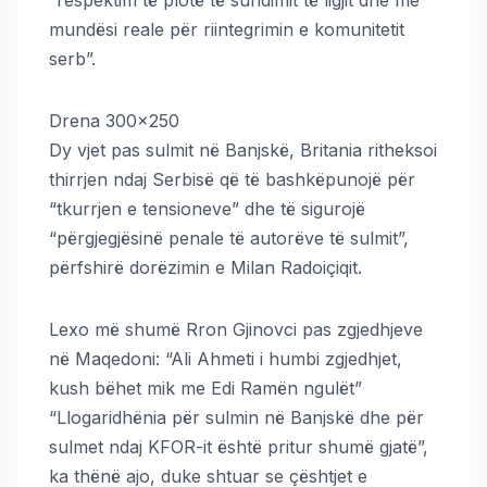
“respektim të plotë të sundimit të ligjit dhe me
mundësi reale për riintegrimin e komunitetit
serb”.
Drena 300×250
Dy vjet pas sulmit në Banjskë, Britania ritheksoi
thirrjen ndaj Serbisë që të bashkëpunojë për
“tkurrjen e tensioneve” dhe të sigurojë
“përgjegjësinë penale të autorëve të sulmit”,
përfshirë dorëzimin e Milan Radoiçiqit.
Lexo më shumë Rron Gjinovci pas zgjedhjeve
në Maqedoni: “Ali Ahmeti i humbi zgjedhjet,
kush bëhet mik me Edi Ramën ngulët”
“Llogaridhënia për sulmin në Banjskë dhe për
sulmet ndaj KFOR-it është pritur shumë gjatë”,
ka thënë ajo, duke shtuar se çështjet e