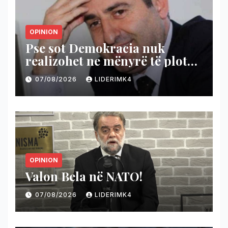
OPINION
Pse sot Demokracia nuk
realizohet ne mënyrë të plotë
dhe reale?
07/08/2026
LIDERIMK4
OPINION
Valon Bela në NATO!
07/08/2026
LIDERIMK4