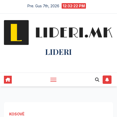
Pre. Gus 7th, 2026
12:32:22 PM
LIDERI
Lider në lajme, i pari në informim.
KOSOVË