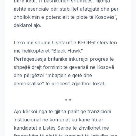
bërë këtë, t’i bashkohen shumicës. Njohja
është esenciale për stabilitet afatgjatë dhe për
zhbllokimin e potencialit të plotë të Kosovës”,
deklaroi ajo.
Lexo më shumë Ushtarët e KFOR-it stërviten
me helikopterët “Black Hawk”
Përfaqësuesja britanike inkurajoi progres të
shpejtë drejt formimit të qeverisë në Kosovë
dhe përgëzoi “mbajtjen e qetë dhe
demokratike” të procesit zgjedhor lokal.
"
"
Ajo kërkoi nga të gjitha palët që tranzicioni
institucional në komunat ku kanë fituar
kandidatët e Listës Serbe të zhvillohet me