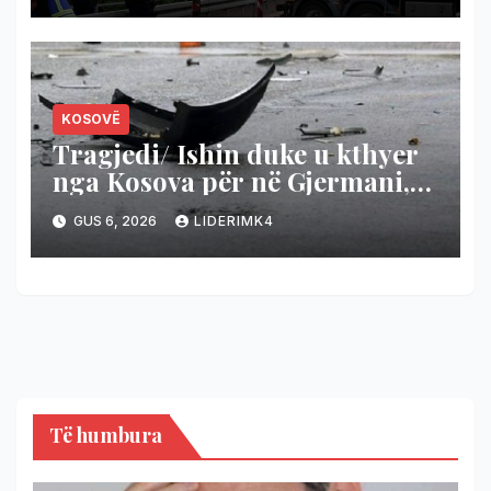
KOSOVË
Tragjedi/ Ishin duke u kthyer
nga Kosova për në Gjermani,
aksidentohen dhe vdesin 3
GUS 6, 2026
LIDERIMK4
mërgimtar
Të humbura