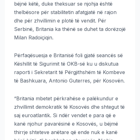
bëjnë këtë, duke theksuar se njohja është
thelbësore për stabilitetin afatgjatë në rajon
dhe për zhvillimin e plotë të vendit. Për
Serbinë, Britania ka thënë se duhet ta dorëzojë
Milan Radoiçiqin.
Përfaqësuesja e Britanisë foli gjatë seancës së
Këshillit të Sigurimit të OKB-së ku u diskutua
raporti i Sekretarit të Përgjithshëm të Kombeve
të Bashkuara, Antonio Guterres, për Kosovën.
“Britania mbetet përkrahëse e palëkundur e
zhvillimit demokratik të Kosovës dhe shtegut të
saj euroatlantik. Si ndër vendet e para që e
kanë njohur pavarësinë e Kosovës, u bëjmë
thirrje shteteve anëtare që ende nuk e kanë