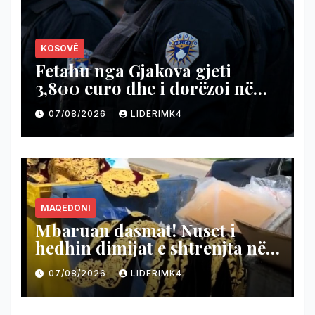
KOSOVË
Fetahu nga Gjakova gjeti
3,800 euro dhe i dorëzoi në
Polici dha shembull të
07/08/2026
LIDERIMK4
ndershmërisë
MAQEDONI
Mbaruan dasmat! Nuset i
hedhin dimijat e shtrenjta në
koshin e mbeturinave (VIDEO)
07/08/2026
LIDERIMK4