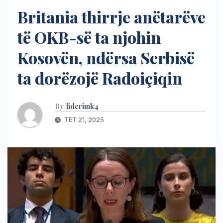
Britania thirrje anëtarëve
të OKB-së ta njohin
Kosovën, ndërsa Serbisë
ta dorëzojë Radoiçiqin
By
liderimk4
TET 21, 2025