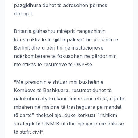
pazgjidhura duhet të adresohen përmes
dialogut.
Britania gjithashtu mirëpriti “angazhimin
konstruktiv të të gjitha palëve” në procesin e
Berlinit dhe u bëri thirrje institucioneve
ndërkombëtare të fokusohen në përdorimin
më efikas të resurseve të OKB-së.
“Me presionin e shtuar mbi buxhetin e
Kombeve të Bashkuara, resurset duhet të
rialokohen aty ku kanë më shumë efekt, e jo të
mbahen në misione të trashëguara pa mandat
të qartë”, theksoi ajo, duke kërkuar “rishikim
strategjik të UNMIK-ut dhe një qasje më efikase
të stafit civil”.