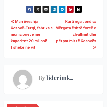
Marrëveshja
Kurti nga Londra:
Kosovë-Turqi, fabrika e
Mërgata është forcë e
municioneve me
zhvillimit dhe
kapacitet 20 milionë
përparimit të Kosovës
fishekë në vit
By
liderimk4