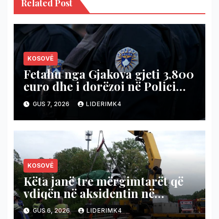
Related Post
KOSOVË
Fetahu nga Gjakova gjeti 3,800
euro dhe i dorëzoi në Polici
dha shembull të ndershmërisë
GUS 7, 2026
LIDERIMK4
KOSOVË
Këta janë tre mërgimtarët që
vdiqën në aksidentin në
Gjermani, mes tyre djaloshi 16-
GUS 6, 2026
LIDERIMK4
vjeçar