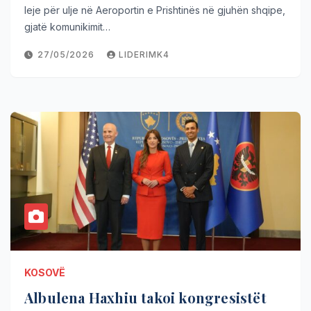
leje për ulje në Aeroportin e Prishtinës në gjuhën shqipe,
gjatë komunikimit…
27/05/2026
LIDERIMK4
KOSOVË
Albulena Haxhiu takoi kongresistët