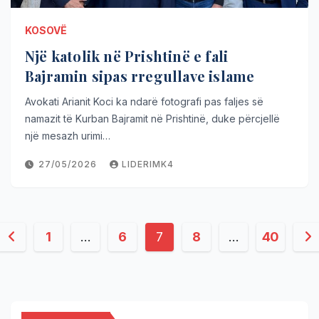
KOSOVË
Një katolik në Prishtinë e fali
Bajramin sipas rregullave islame
Avokati Arianit Koci ka ndarë fotografi pas faljes së
namazit të Kurban Bajramit në Prishtinë, duke përcjellë
një mesazh urimi…
27/05/2026
LIDERIMK4
1
…
6
7
8
…
40