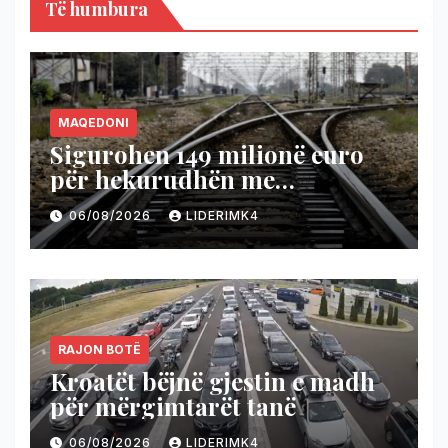
Të humbura
MAQEDONI
Sigurohen 149 milionë euro
për hekurudhën me
Bullgarinë
06/08/2026
LIDERIMK4
RAJON BOTË
Kroatët bëjnë gjestin e madh
për mërgimtarët tanë
06/08/2026
LIDERIMK4