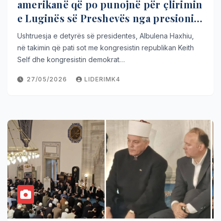
amerikanë që po punojnë për çlirimin
e Luginës së Preshevës nga presioni
serb
Ushtruesja e detyrës së presidentes, Albulena Haxhiu,
në takimin që pati sot me kongresistin republikan Keith
Self dhe kongresistin demokrat…
27/05/2026
LIDERIMK4