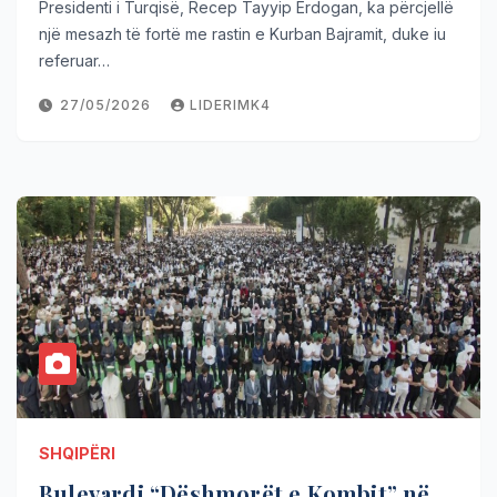
Presidenti i Turqisë, Recep Tayyip Erdogan, ka përcjellë
një mesazh të fortë me rastin e Kurban Bajramit, duke iu
referuar…
27/05/2026
LIDERIMK4
SHQIPËRI
Bulevardi “Dëshmorët e Kombit” në