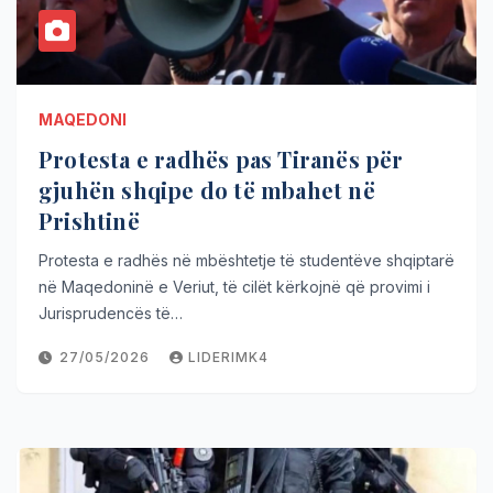
MAQEDONI
Protesta e radhës pas Tiranës për
gjuhën shqipe do të mbahet në
Prishtinë
Protesta e radhës në mbështetje të studentëve shqiptarë
në Maqedoninë e Veriut, të cilët kërkojnë që provimi i
Jurisprudencës të…
27/05/2026
LIDERIMK4