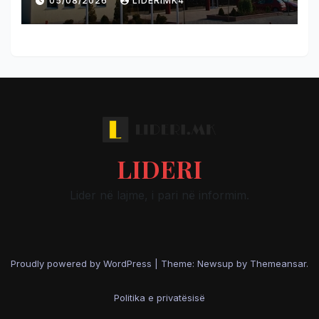
05/08/2026
LIDERIMK4
kopshtin në Vizbeg
LIDERI
Lider në lajme, i pari në informim.
Proudly powered by WordPress
|
Theme: Newsup by
Themeansar
.
Politika e privatësisë