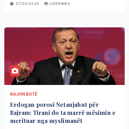
27/05/2026
LIDERIMK4
RAJON BOTË
Erdogan porosi Netanjahut për
Bajram: Tirani do ta marrë mësimin e
merituar nga myslimanët