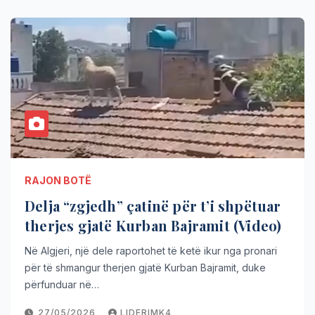
RAJON BOTË
Delja “zgjedh” çatinë për t’i shpëtuar
therjes gjatë Kurban Bajramit (Video)
Në Algjeri, një dele raportohet të ketë ikur nga pronari
për të shmangur therjen gjatë Kurban Bajramit, duke
përfunduar në…
27/05/2026
LIDERIMK4