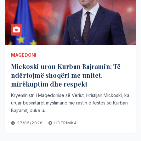
MAQEDONI
Mickoski uron Kurban Bajramin: Të
ndërtojmë shoqëri me unitet,
mirëkuptim dhe respekt
Kryeministri i Maqedonisë së Veriut, Hristijan Mickoski, ka
uruar besimtarët myslimanë me rastin e festës së Kurban
Bajramit, duke u…
27/05/2026
LIDERIMK4