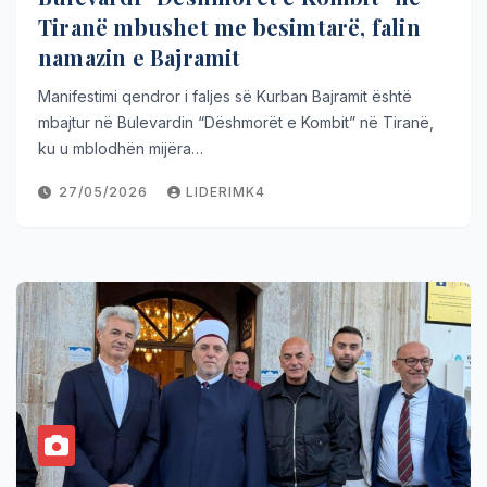
Tiranë mbushet me besimtarë, falin
namazin e Bajramit
Manifestimi qendror i faljes së Kurban Bajramit është
mbajtur në Bulevardin “Dëshmorët e Kombit” në Tiranë,
ku u mblodhën mijëra…
27/05/2026
LIDERIMK4