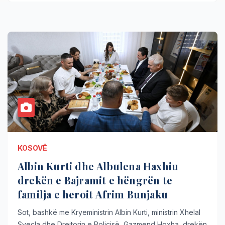
KOSOVË
Albin Kurti dhe Albulena Haxhiu
drekën e Bajramit e hëngrën te
familja e heroit Afrim Bunjaku
Sot, bashkë me Kryeministrin Albin Kurti, ministrin Xhelal
Sveçla dhe Drejtorin e Policisë, Gazmend Hoxha, drekën