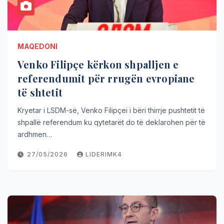
MAQEDONI
Venko Filipçe kërkon shpalljen e
referendumit për rrugën evropiane
të shtetit
Kryetar i LSDM-së, Venko Filipçei i bëri thirrje pushtetit të
shpallë referendum ku qytetarët do të deklarohen për të
ardhmen…
27/05/2026
LIDERIMK4