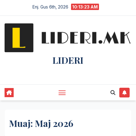
Enj. Gus 6th, 2026
10:13:24 AM
LIDERI
Lider në lajme, i pari në informim.
Muaj:
Maj 2026