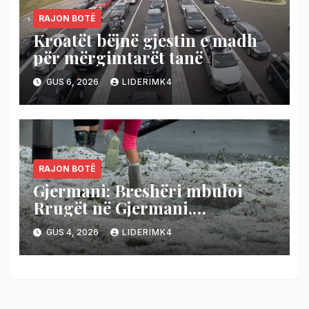
RAJON BOTË
Kroatët bëjnë gjestin e madh
për mërgimtarët tanë
GUS 6, 2026
LIDERIMK4
RAJON BOTË
Gjermani: Breshëri mbuloi
Rrugët në Gjermani,
temperaturat bien nga 36 në 19
GUS 4, 2026
LIDERIMK4
gradë