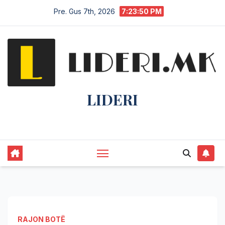
Pre. Gus 7th, 2026
7:23:51 PM
LIDERI
Lider në lajme, i pari në informim.
RAJON BOTË