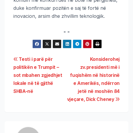
duke konfirmuar pozitën e saj të fortë në
inovacion, arsim dhe zhvillim teknologjik.
"
"
Testi i parë për
Konsiderohej
politikën e Trumpit –
zv.presidenti më i
sot mbahen zgjedhjet
fuqishëm në historinë
lokale në të gjithë
e Amerikës, ndërron
SHBA-në
jetë në moshën 84
vjeçare, Dick Cheney