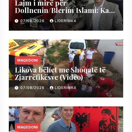
Lajm i mirë për
Dollnenin/Blerim Islami: Ka
nisur projekti i shumëpritur
07/08/2026
LIDERIMK4
për rrugën Cërnilishtë–
Ropotovë
MAQEDONI
Likova bëhet me Shoqatë të
Zjarrëfikësve (Video)
07/08/2026
LIDERIMK4
MAQEDONI