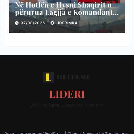
Në Hotlën e Hysni Shaqirit u
përurua Lagjja e Komandant
Teli-t
07/08/2026
LIDERIMK4
LIDERI
Lider në lajme, i pari në informim.
Proudly powered by WordPress
|
Theme: Newsup by
Themeansar
.