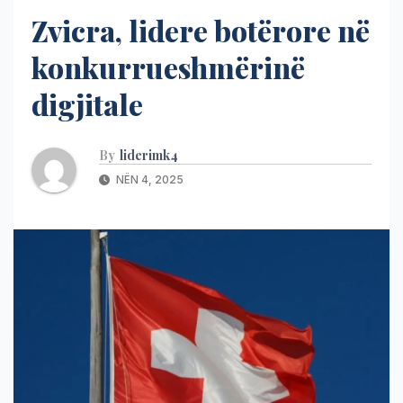
Zvicra, lidere botërore në
konkurrueshmërinë
digjitale
By
liderimk4
NËN 4, 2025