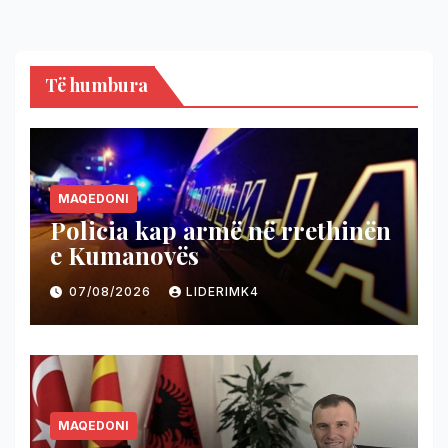
Të humbura
MAQEDONI
Policia kap armë në rrethinën
e Kumanovës
07/08/2026
LIDERIMK4
MAQEDONI