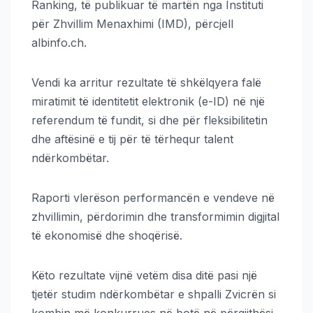
Ranking, të publikuar të martën nga Instituti
për Zhvillim Menaxhimi (IMD), përcjell
albinfo.ch.
Vendi ka arritur rezultate të shkëlqyera falë
miratimit të identitetit elektronik (e-ID) në një
referendum të fundit, si dhe për fleksibilitetin
dhe aftësinë e tij për të tërhequr talent
ndërkombëtar.
Raporti vlerëson performancën e vendeve në
zhvillimin, përdorimin dhe transformimin digjital
të ekonomisë dhe shoqërisë.
Këto rezultate vijnë vetëm disa ditë pasi një
tjetër studim ndërkombëtar e shpalli Zvicrën si
kombin më konkurrues në botë në përgjithësi,