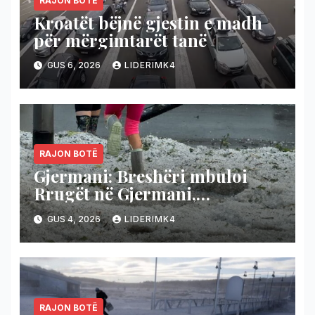
RAJON BOTË
Kroatët bëjnë gjestin e madh
për mërgimtarët tanë
GUS 6, 2026
LIDERIMK4
RAJON BOTË
Gjermani: Breshëri mbuloi
Rrugët në Gjermani,
temperaturat bien nga 36 në 19
GUS 4, 2026
LIDERIMK4
gradë
RAJON BOTË