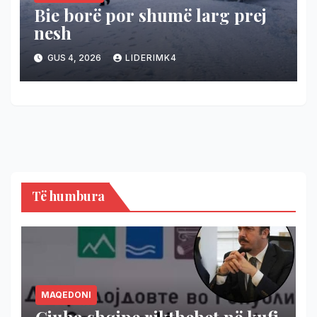
Bie borë por shumë larg prej
nesh
GUS 4, 2026
LIDERIMK4
Të humbura
MAQEDONI