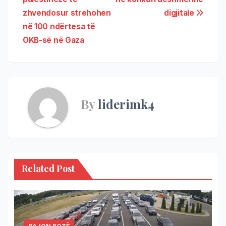
zhvendosur strehohen
digjitale
në 100 ndërtesa të
OKB-së në Gaza
By
liderimk4
Related Post