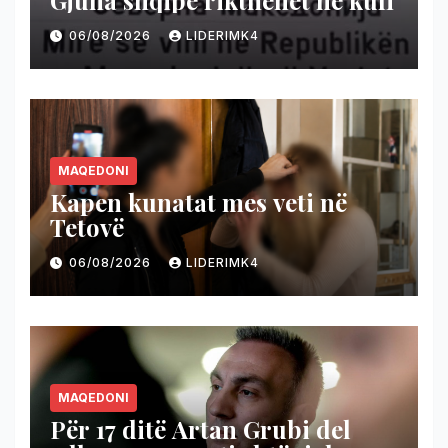
Gjuha shqipe rikthehet në kufi
06/08/2026
LIDERIMK4
MAQEDONI
Kapen kunatat mes veti në
Tetovë
06/08/2026
LIDERIMK4
MAQEDONI
Për 17 ditë Artan Grubi del