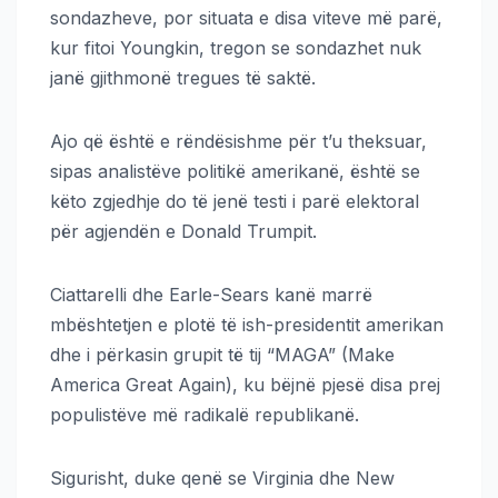
sondazheve, por situata e disa viteve më parë,
kur fitoi Youngkin, tregon se sondazhet nuk
janë gjithmonë tregues të saktë.
Ajo që është e rëndësishme për t’u theksuar,
sipas analistëve politikë amerikanë, është se
këto zgjedhje do të jenë testi i parë elektoral
për agjendën e Donald Trumpit.
Ciattarelli dhe Earle-Sears kanë marrë
mbështetjen e plotë të ish-presidentit amerikan
dhe i përkasin grupit të tij “MAGA” (Make
America Great Again), ku bëjnë pjesë disa prej
populistëve më radikalë republikanë.
Sigurisht, duke qenë se Virginia dhe New