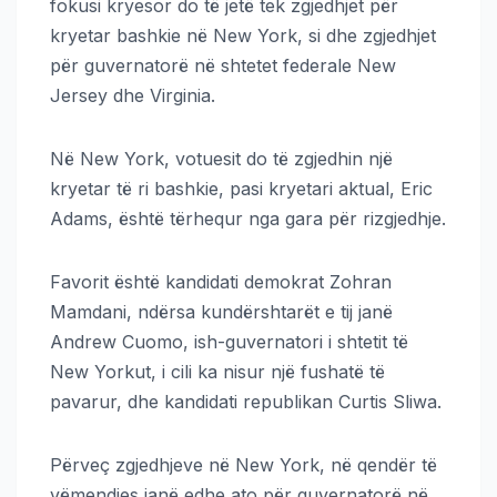
fokusi kryesor do të jetë tek zgjedhjet për
kryetar bashkie në New York, si dhe zgjedhjet
për guvernatorë në shtetet federale New
Jersey dhe Virginia.
Në New York, votuesit do të zgjedhin një
kryetar të ri bashkie, pasi kryetari aktual, Eric
Adams, është tërhequr nga gara për rizgjedhje.
Favorit është kandidati demokrat Zohran
Mamdani, ndërsa kundërshtarët e tij janë
Andrew Cuomo, ish-guvernatori i shtetit të
New Yorkut, i cili ka nisur një fushatë të
pavarur, dhe kandidati republikan Curtis Sliwa.
Përveç zgjedhjeve në New York, në qendër të
vëmendjes janë edhe ato për guvernatorë në