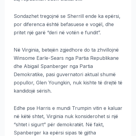
Sondazhet tregojnë se Sherrill ende ka epërsi,
por diferenca është befasuese e vogël, dhe
pritet një garë “deri në votën e fundit”.
Në Virginia, betejën zgjedhore do ta zhvillojnë
Winsome Earle-Sears nga Partia Republikane
dhe Abigail Spanberger nga Partia
Demokratike, pasi guvernatori aktual shumë
popullor, Glen Youngkin, nuk kishte të drejtë të
kandidojë sërish.
Edhe pse Harris e mundi Trumpin vitin e kaluar
në këtë shtet, Virginia nuk konsiderohet si një
“shtet i sigurt” për demokratët. Në fakt,
Spanberger ka epërsi sipas të gjitha