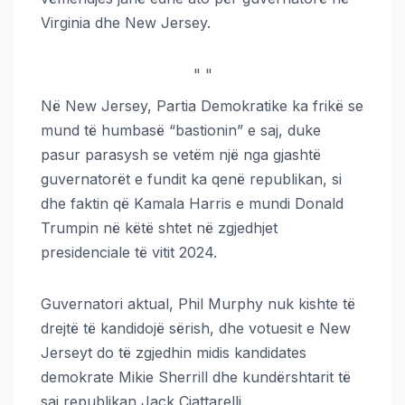
Virginia dhe New Jersey.
"
"
Në New Jersey, Partia Demokratike ka frikë se
mund të humbasë “bastionin” e saj, duke
pasur parasysh se vetëm një nga gjashtë
guvernatorët e fundit ka qenë republikan, si
dhe faktin që Kamala Harris e mundi Donald
Trumpin në këtë shtet në zgjedhjet
presidenciale të vitit 2024.
Guvernatori aktual, Phil Murphy nuk kishte të
drejtë të kandidojë sërish, dhe votuesit e New
Jerseyt do të zgjedhin midis kandidates
demokrate Mikie Sherrill dhe kundërshtarit të
saj republikan Jack Ciattarelli.