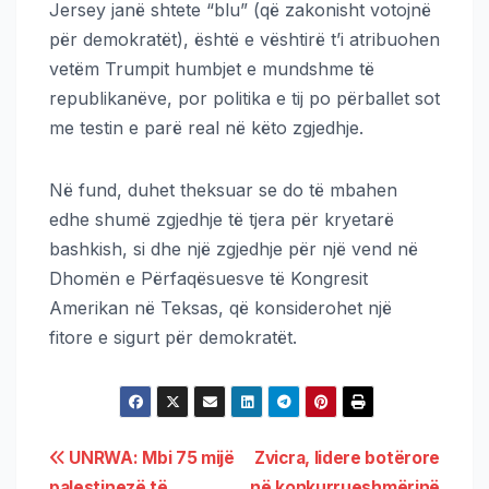
Jersey janë shtete “blu” (që zakonisht votojnë
për demokratët), është e vështirë t’i atribuohen
vetëm Trumpit humbjet e mundshme të
republikanëve, por politika e tij po përballet sot
me testin e parë real në këto zgjedhje.
Në fund, duhet theksuar se do të mbahen
edhe shumë zgjedhje të tjera për kryetarë
bashkish, si dhe një zgjedhje për një vend në
Dhomën e Përfaqësuesve të Kongresit
Amerikan në Teksas, që konsiderohet një
fitore e sigurt për demokratët.
UNRWA: Mbi 75 mijë
Zvicra, lidere botërore
palestinezë të
në konkurrueshmërinë