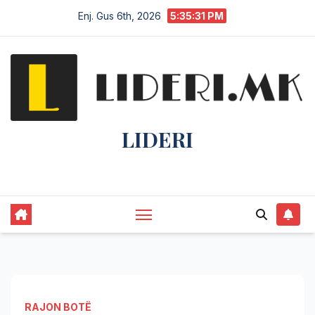
Enj. Gus 6th, 2026
5:35:32 PM
LIDERI
Lider në lajme, i pari në informim.
RAJON BOTË