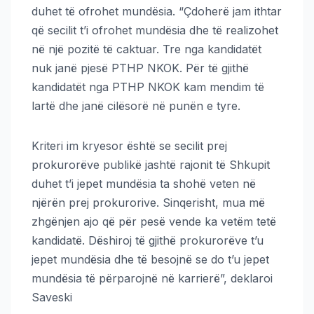
duhet të ofrohet mundësia. “Çdoherë jam ithtar
që secilit t’i ofrohet mundësia dhe të realizohet
në një pozitë të caktuar. Tre nga kandidatët
nuk janë pjesë PTHP NKOK. Për të gjithë
kandidatët nga PTHP NKOK kam mendim të
lartë dhe janë cilësorë në punën e tyre.
Kriteri im kryesor është se secilit prej
prokurorëve publikë jashtë rajonit të Shkupit
duhet t’i jepet mundësia ta shohë veten në
njërën prej prokurorive. Sinqerisht, mua më
zhgënjen ajo që për pesë vende ka vetëm tetë
kandidatë. Dëshiroj të gjithë prokurorëve t’u
jepet mundësia dhe të besojnë se do t’u jepet
mundësia të përparojnë në karrierë”, deklaroi
Saveski