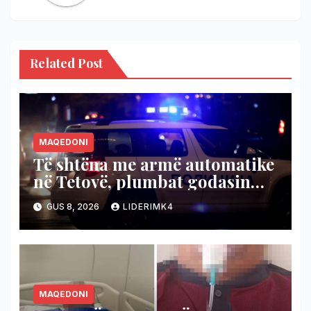
Related Post
MAQEDONI
Të shtëna me armë automatike
në Tetovë, plumbat godasin
shtëpinë dhe veturën e një 48-
GUS 8, 2026
LIDERIMK4
vjeçari
MAQEDONI