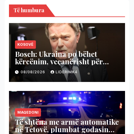
Të humbura
KOSOVË
Bosch: Ukraina po bëhet
kërcënim, veçanërisht për
Kosovën, BE ta kushtëzojë me
08/08/2026
LIDERIMK4
njohjen e Kosovës
MAQEDONI
Të shtëna me armë automatike
në Tetovë, plumbat godasin