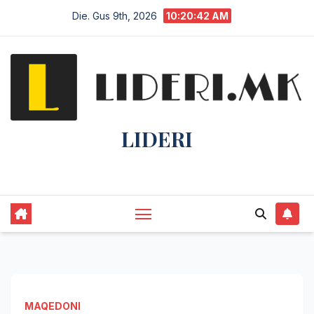
Die. Gus 9th, 2026
10:20:43 AM
LIDERI
Lider në lajme, i pari në informim.
MAQEDONI