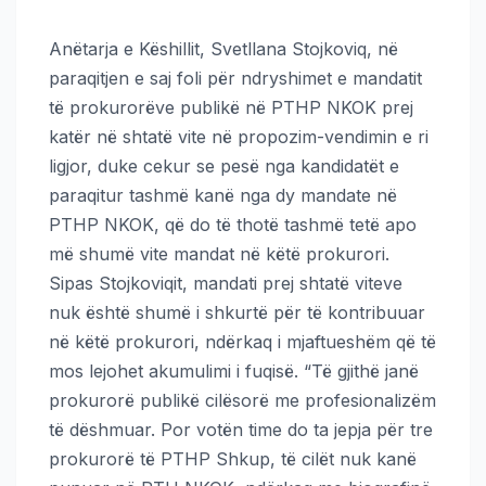
Anëtarja e Këshillit, Svetllana Stojkoviq, në
paraqitjen e saj foli për ndryshimet e mandatit
të prokurorëve publikë në PTHP NKOK prej
katër në shtatë vite në propozim-vendimin e ri
ligjor, duke cekur se pesë nga kandidatët e
paraqitur tashmë kanë nga dy mandate në
PTHP NKOK, që do të thotë tashmë tetë apo
më shumë vite mandat në këtë prokurori.
Sipas Stojkoviqit, mandati prej shtatë viteve
nuk është shumë i shkurtë për të kontribuuar
në këtë prokurori, ndërkaq i mjaftueshëm që të
mos lejohet akumulimi i fuqisë. “Të gjithë janë
prokurorë publikë cilësorë me profesionalizëm
të dëshmuar. Por votën time do ta jepja për tre
prokurorë të PTHP Shkup, të cilët nuk kanë