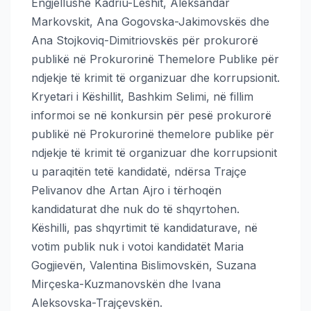
Engjellushe Kadriu-Leshit, Aleksandar
Markovskit, Ana Gogovska-Jakimovskës dhe
Ana Stojkoviq-Dimitriovskës për prokurorë
publikë në Prokurorinë Themelore Publike për
ndjekje të krimit të organizuar dhe korrupsionit.
Kryetari i Këshillit, Bashkim Selimi, në fillim
informoi se në konkursin për pesë prokurorë
publikë në Prokurorinë themelore publike për
ndjekje të krimit të organizuar dhe korrupsionit
u paraqitën tetë kandidatë, ndërsa Trajçe
Pelivanov dhe Artan Ajro i tërhoqën
kandidaturat dhe nuk do të shqyrtohen.
Këshilli, pas shqyrtimit të kandidaturave, në
votim publik nuk i votoi kandidatët Maria
Gogjievën, Valentina Bislimovskën, Suzana
Mirçeska-Kuzmanovskën dhe Ivana
Aleksovska-Trajçevskën.