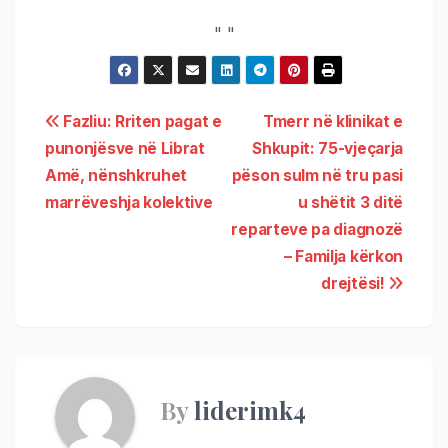
"
"
Fazliu: Rriten pagat e
Tmerr në klinikat e
punonjësve në Librat
Shkupit: 75-vjeçarja
Amë, nënshkruhet
pëson sulm në tru pasi
marrëveshja kolektive
u shëtit 3 ditë
reparteve pa diagnozë
– Familja kërkon
drejtësi!
By
liderimk4