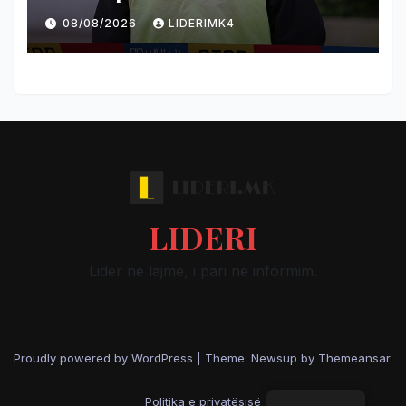
08/08/2026
LIDERIMK4
LIDERI
Lider në lajme, i pari në informim.
Proudly powered by WordPress
|
Theme: Newsup by
Themeansar
.
Politika e privatësisë