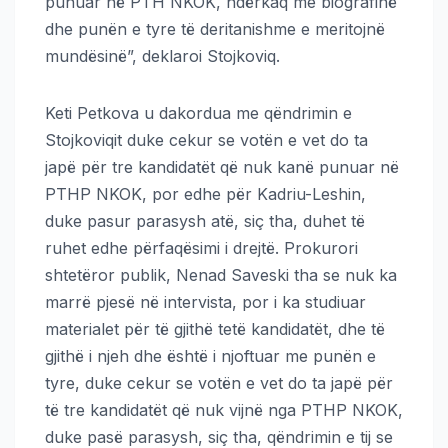
punuar në PTH NKOK, ndërkaq me biografinë
dhe punën e tyre të deritanishme e meritojnë
mundësinë”, deklaroi Stojkoviq.
Keti Petkova u dakordua me qëndrimin e
Stojkoviqit duke cekur se votën e vet do ta
japë për tre kandidatët që nuk kanë punuar në
PTHP NKOK, por edhe për Kadriu-Leshin,
duke pasur parasysh atë, siç tha, duhet të
ruhet edhe përfaqësimi i drejtë. Prokurori
shtetëror publik, Nenad Saveski tha se nuk ka
marrë pjesë në intervista, por i ka studiuar
materialet për të gjithë tetë kandidatët, dhe të
gjithë i njeh dhe është i njoftuar me punën e
tyre, duke cekur se votën e vet do ta japë për
të tre kandidatët që nuk vijnë nga PTHP NKOK,
duke pasë parasysh, siç tha, qëndrimin e tij se