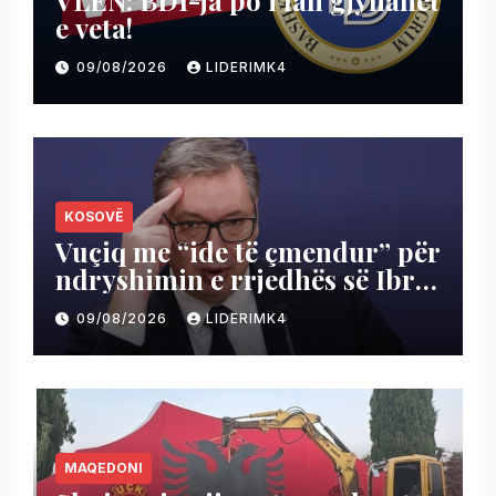
e veta!
09/08/2026
LIDERIMK4
KOSOVË
Vuçiq me “ide të çmendur” për
ndryshimin e rrjedhës së Ibrit
për të shterur Ujmanin
09/08/2026
LIDERIMK4
MAQEDONI