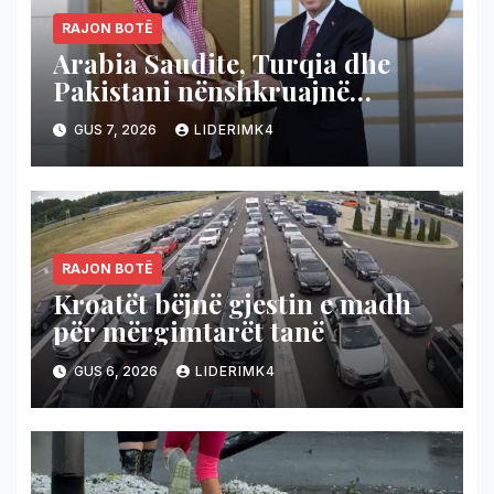
RAJON BOTË
Arabia Saudite, Turqia dhe
Pakistani nënshkruajnë
marrëveshje mbrojtëse, nëse
GUS 7, 2026
LIDERIMK4
sulmohet njëri shtet,
përgjigjen bashkë!
RAJON BOTË
Kroatët bëjnë gjestin e madh
për mërgimtarët tanë
GUS 6, 2026
LIDERIMK4