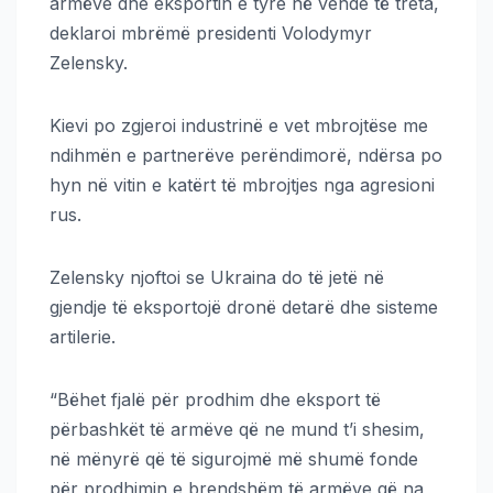
armëve dhe eksportin e tyre në vende të treta,
deklaroi mbrëmë presidenti Volodymyr
Zelensky.
Kievi po zgjeroi industrinë e vet mbrojtëse me
ndihmën e partnerëve perëndimorë, ndërsa po
hyn në vitin e katërt të mbrojtjes nga agresioni
rus.
Zelensky njoftoi se Ukraina do të jetë në
gjendje të eksportojë dronë detarë dhe sisteme
artilerie.
“Bëhet fjalë për prodhim dhe eksport të
përbashkët të armëve që ne mund t’i shesim,
në mënyrë që të sigurojmë më shumë fonde
për prodhimin e brendshëm të armëve që na