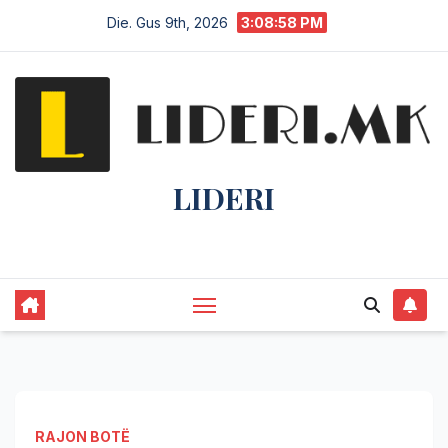
Die. Gus 9th, 2026
3:08:58 PM
LIDERI
Lider në lajme, i pari në informim.
RAJON BOTË