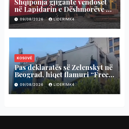
Shqiponja gjigante vendoset
në Lapidarin e Dëshmorëve në
fshatin Hotël të Likovës
09/08/2026
LIDERIMK4
(Kumanovë)
KOSOVË
Pas deklaratës së Zelenskyt në
Beograd, hiqet flamuri “Free
Ukraine” në Prishtinë (Video)
09/08/2026
LIDERIMK4