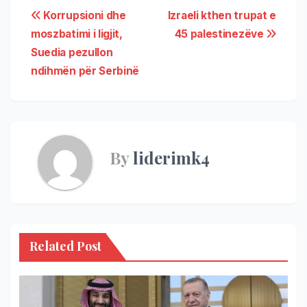
Korrupsioni dhe
Izraeli kthen trupat e
moszbatimi i ligjit,
45 palestinezëve
Suedia pezullon
ndihmën për Serbinë
By
liderimk4
Related Post